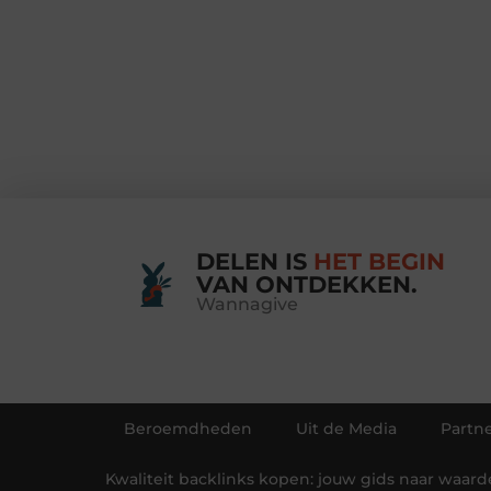
DELEN IS
HET BEGIN
VAN ONTDEKKEN.
Wannagive
Beroemdheden
Uit de Media
Partne
Kwaliteit backlinks kopen: jouw gids naar waarde