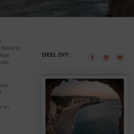
n
 Beeld je
DEEL DIT:
dige
ndië.
ntie
t
e en