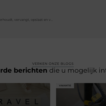
Hoe je verkeersborden op de juiste manier bewaart, onderhoudt, vervangt, opslaat en vervoert
VERKEN ONZE BLOGS
erde berichten
die u mogelijk i
VAKANTIE