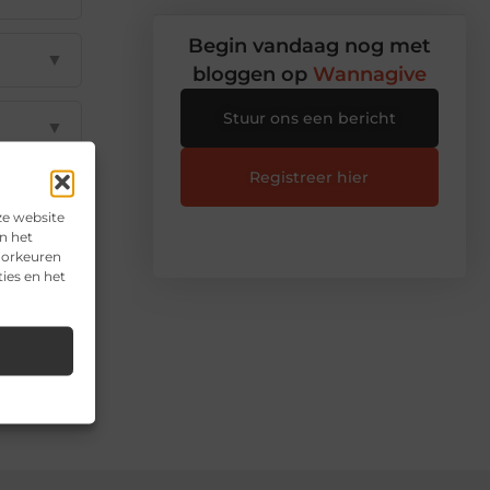
Begin vandaag nog met
▼
bloggen op
Wannagive
Stuur ons een bericht
▼
Registreer hier
▼
ze website
n het
voorkeuren
ies en het
il