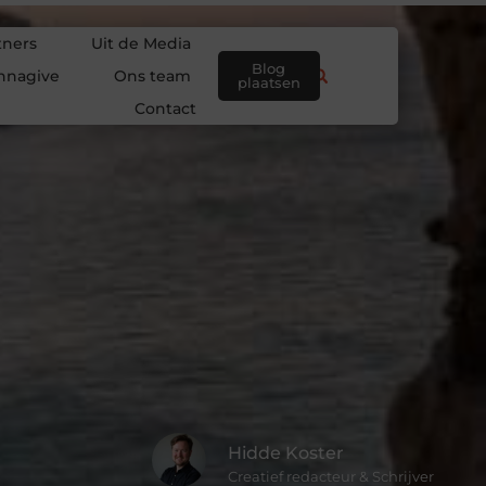
tners
Uit de Media
Blog
nnagive
Ons team
plaatsen
Contact
Hidde Koster
Creatief redacteur & Schrijver