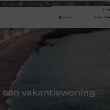
Par
Over Wa
 een vakantiewoning