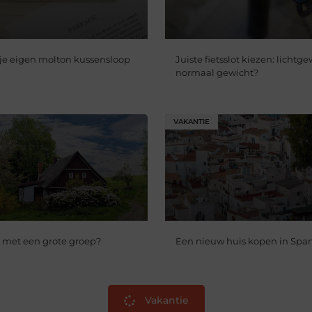
 je eigen molton kussensloop
Juiste fietsslot kiezen: lichtge
normaal gewicht?
VAKANTIE
 met een grote groep?
Een nieuw huis kopen in Spa
Vakantie