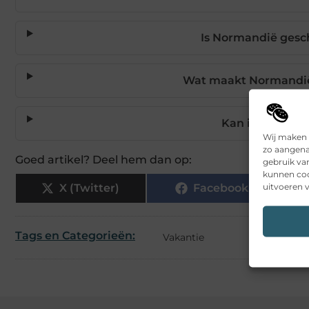
Is Normandië gesch
Wat maakt Normandië 
Kan ik zelf ko
Wij maken 
zo aangena
Goed artikel? Deel hem dan op:
gebruik va
kunnen coo
uitvoeren v
X (Twitter)
Facebook
Tags en Categorieën:
Vakantie