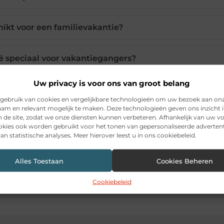
ikt voor een familievakantie?
speciaal voor vakantiegangers?
Uw privacy is voor ons van groot belang
ken in een vakantiewoning?
gebruik van cookies en vergelijkbare technologieën om uw bezoek aan on
am en relevant mogelijk te maken. Deze technologieën geven ons inzicht i
n de site, zodat we onze diensten kunnen verbeteren. Afhankelijk van uw 
kies ook worden gebruikt voor het tonen van gepersonaliseerde advertent
an statistische analyses. Meer hierover leest u in ons cookiebeleid.
Pinterest
LinkedIn
Ema
Alles Toestaan
Cookies Beheren
Cookiebeleid