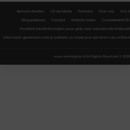
Beroemdheden
Uit de Media
Partners
Over ons
Ons 
Blog plaatsen
Contact
Website index
Cookiebeleid (E
Kwaliteit backlinks kopen: jouw gids naar waardevolle linkbuild
Inkomsten genereren met je website: zo maak je er een bron van online
www.wannagive.nl.
All Rights Reserved © 2025