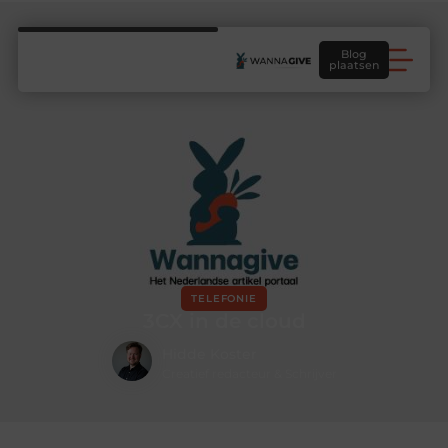
Blog
plaatsen
TELEFONIE
3CX in de cloud
Hidde Koster
Creatief redacteur & Schrijver