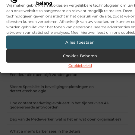
belang
Wij maken gebruik van cookies en vergelijkbare technologieën om uw
aan onze website zo aangenaam en relevant mogelijk te maken. Deze
technologieën geven ons inzicht in het gebruik van de site, zodat we o
diensten kunnen verbeteren. Afhankelijk van uw voorkeuren kunnen c
worden gebruikt voor het tonen van gepersonaliseerde advertenties en
uitvoeren van statistische analyses. Meer hierover leest u in ons cookieb
Alles Toestaan
3CX in de cloud
RECENTE BERICHTEN
Cookies Beheren
Snelle sfeerverbetering met accessoires die altijd passen
Cookiebeleid
Een deur die open blijft zonder gedoe
Sitcon: Specialist in beveiligingsoplossingen en
detectietechnologie
Hoe contentmarketing evolueert in het tijdperk van AI-
gegenereerde antwoorden
Dag van de Medewerker: wat is het en wat doen organisaties?
What a men’s barber sees in the details