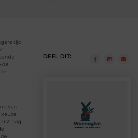
gere tijd
en
DEEL DIT:
uwende
e de
nde
and van
e keuze
eerst nog
de
n de