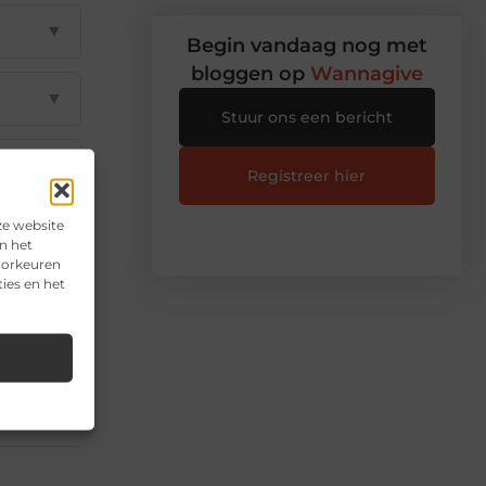
▼
Begin vandaag nog met
bloggen op
Wannagive
▼
Stuur ons een bericht
▼
Registreer hier
ze website
▼
n het
voorkeuren
ies en het
il