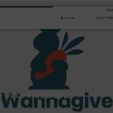
Par
Over Wa
e voor het beste