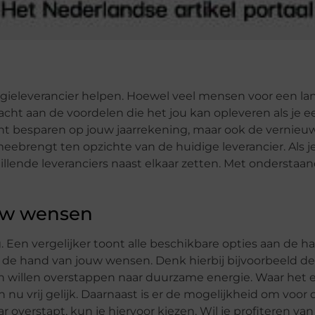
gieleverancier helpen. Hoewel veel mensen voor een lan
dacht aan de voordelen die het jou kan opleveren als je e
kunt besparen op jouw jaarrekening, maar ook de vernie
meebrengt ten opzichte van de huidige leverancier. Als j
illende leveranciers naast elkaar zetten. Met onderstaa
ouw wensen
. Een vergelijker toont alle beschikbare opties aan de h
n de hand van jouw wensen. Denk hierbij bijvoorbeeld d
 willen overstappen naar duurzame energie. Waar het 
n nu vrij gelijk. Daarnaast is er de mogelijkheid om voor 
ar overstapt, kun je hiervoor kiezen. Wil je profiteren va