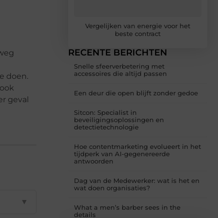
Vergelijken van energie voor het
beste contract
RECENTE BERICHTEN
 weg
Snelle sfeerverbetering met
accessoires die altijd passen
te doen.
 ook
Een deur die open blijft zonder gedoe
er geval
Sitcon: Specialist in
beveiligingsoplossingen en
detectietechnologie
Hoe contentmarketing evolueert in het
tijdperk van AI-gegenereerde
antwoorden
Dag van de Medewerker: wat is het en
wat doen organisaties?
▼
What a men’s barber sees in the
details