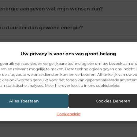
n energie aangeven wat mijn wensen zijn?
nu duurder dan gewone energie?
en energiecontract vastzetten?
Uw privacy is voor ons van groot belang
gebruik van cookies en vergelijkbare technologieën om uw bezoek aan on
g checken naast de prijs?
am en relevant mogelijk te maken. Deze technologieën geven ons inzicht i
n de site, zodat we onze diensten kunnen verbeteren. Afhankelijk van uw 
kies ook worden gebruikt voor het tonen van gepersonaliseerde advertent
an statistische analyses. Meer hierover leest u in ons cookiebeleid.
Pinterest
LinkedIn
Ema
Alles Toestaan
Cookies Beheren
Cookiebeleid