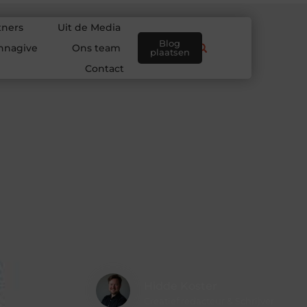
tners
Uit de Media
Blog
nnagive
Ons team
plaatsen
Contact
Hidde Koster
Creatief redacteur & Schrijver