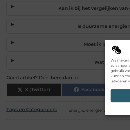
Kan ik bij het vergelijken va
Is duurzame energie 
Moet ik lang aan e
Wij maken 
Wat moet ik no
zo aangena
gebruik va
kunnen coo
Goed artikel? Deel hem dan op:
uitvoeren v
X (Twitter)
Facebook
Tags en Categorieën:
Energie
,
energie
,
vergelijken