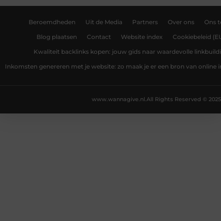
Beroemdheden
Uit de Media
Partners
Over ons
Ons 
Blog plaatsen
Contact
Website index
Cookiebeleid (E
Kwaliteit backlinks kopen: jouw gids naar waardevolle linkbuild
Inkomsten genereren met je website: zo maak je er een bron van online
www.wannagive.nl.
All Rights Reserved © 2025