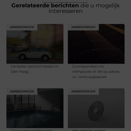
Gerelateerde berichten
die u mogelijk
interesseren
AANBIEDINGEN
AANBIEDINGEN
De beste rijschool kiezen in
Zonnepanelen via
Den Haag
reithpower.nl: let op advies
vs. verkoopgesprek
AANBIEDINGEN
AANBIEDINGEN
Jouw persoonlijke oase
Het geheim achter