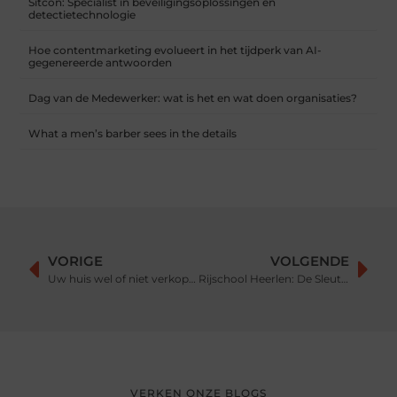
Sitcon: Specialist in beveiligingsoplossingen en
detectietechnologie
Hoe contentmarketing evolueert in het tijdperk van AI-
gegenereerde antwoorden
Dag van de Medewerker: wat is het en wat doen organisaties?
What a men’s barber sees in the details
VORIGE
VOLGENDE
Uw huis wel of niet verkopen bij een relatiebreuk?
Rijschool Heerlen: De Sleutel tot Veilig Rijden en Zelfvertrouwen op de Weg
VERKEN ONZE BLOGS