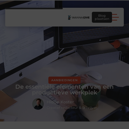
Blog
plaatsen
AANBIEDINGEN
De essentiële elementen van een
productieve werkplek
Hidde Koster
Creatief redacteur & Schrijver