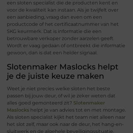
een sloten specialist die de producten kent en
voor de kwaliteit kan instaan. Als je twijfelt over
een aanbieding, vraag dan even om een
productcode of het certificaatnummer van het
SKG keurmerk. Dat is informatie die een
betrouwbare verkoper zonder aarzelen geeft.
Wordt er vaag gedaan of ontbreekt die informatie
gewoon, dan is dat een helder signaal.
Slotenmaker Maslocks helpt
je de juiste keuze maken
Weet je niet precies welke sloten het beste
passen bij jouw deur, of wil je zeker weten dat
alles goed gemonteerd zit?
Slotenmaker
Maslocks
helpt je van advies tot en met montage.
Als sloten specialist kijkt het team niet alleen naar
het slot zelf, maar ook naar de deur, het hang-en-
sluitwerk en de algehele beveiligingssituatie.