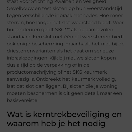
staat voor Stichting Kwaliteit en Veiligheid
Gevelbouw en test sloten op hun weerstandstijd
tegen verschillende inbraakmethodes. Hoe meer
sterren, hoe langer het slot weerstand biedt. Voor
buitendeuren geldt SKG*** als de aanbevolen
standaard. Een slot met één of twee sterren biedt
ook enige bescherming, maar haalt het niet bij de
driesterrenvarianten als het gaat om serieuze
inbraakpogingen. Kijk bij nieuwe sloten kopen
dus altijd op de verpakking of in de
productomschrijving of het SKG keurmerk
aanwezig is. Ontbreekt het keurmerk volledig,
laat dat slot dan liggen. Bij sloten die je woning
moeten beschermen is dit geen detail, maar een
basisvereiste.
Wat is kerntrekbeveiliging en
waarom heb je het nodig