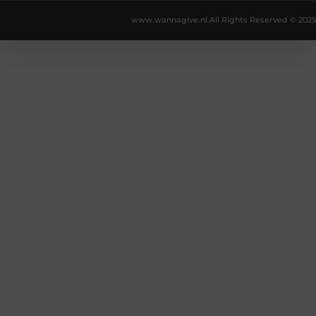
www.wannagive.nl.
All Rights Reserved © 2025