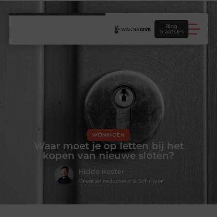
Blog
plaatsen
WONINGEN
Waar moet je op letten bij het
kopen van nieuwe sloten?
Hidde Koster
Creatief redacteur & Schrijver