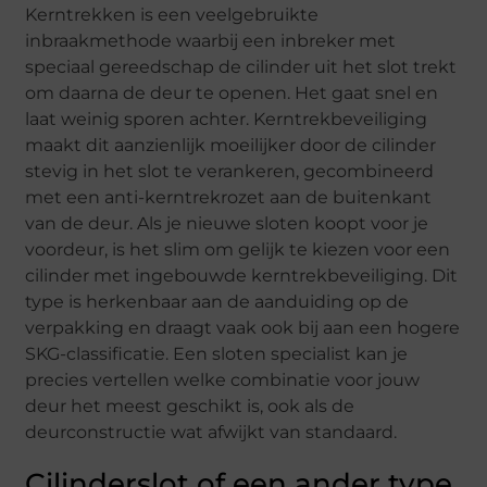
Kerntrekken is een veelgebruikte
inbraakmethode waarbij een inbreker met
speciaal gereedschap de cilinder uit het slot trekt
om daarna de deur te openen. Het gaat snel en
laat weinig sporen achter. Kerntrekbeveiliging
maakt dit aanzienlijk moeilijker door de cilinder
stevig in het slot te verankeren, gecombineerd
met een anti-kerntrekrozet aan de buitenkant
van de deur. Als je nieuwe sloten koopt voor je
voordeur, is het slim om gelijk te kiezen voor een
cilinder met ingebouwde kerntrekbeveiliging. Dit
type is herkenbaar aan de aanduiding op de
verpakking en draagt vaak ook bij aan een hogere
SKG-classificatie. Een sloten specialist kan je
precies vertellen welke combinatie voor jouw
deur het meest geschikt is, ook als de
deurconstructie wat afwijkt van standaard.
Cilinderslot of een ander type