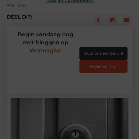
Tags en Categorieën:
Woningen
DEEL DIT:
Begin vandaag nog
met bloggen op
Wannagive
Stuur ons een bericht
Registreer hier