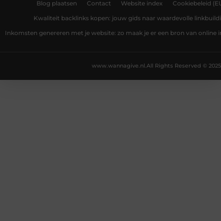
Blog plaatsen
Contact
Website index
Cookiebeleid (E
Kwaliteit backlinks kopen: jouw gids naar waardevolle linkbuild
Inkomsten genereren met je website: zo maak je er een bron van online
www.wannagive.nl.
All Rights Reserved © 2025