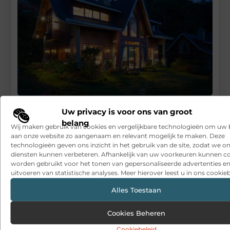
Je huis ontspullen
Uw privacy is voor ons van groot
belang
RECENTE BERICHTEN
Wij maken gebruik van cookies en vergelijkbare technologieën om uw
aan onze website zo aangenaam en relevant mogelijk te maken. Deze
Snelle sfeerverbetering met accessoires die altijd passen
technologieën geven ons inzicht in het gebruik van de site, zodat we o
diensten kunnen verbeteren. Afhankelijk van uw voorkeuren kunnen c
Een deur die open blijft zonder gedoe
worden gebruikt voor het tonen van gepersonaliseerde advertenties en
uitvoeren van statistische analyses. Meer hierover leest u in ons cookieb
Sitcon: Specialist in beveiligingsoplossingen en
detectietechnologie
Alles Toestaan
Hoe contentmarketing evolueert in het tijdperk van AI-
Cookies Beheren
gegenereerde antwoorden
Cookiebeleid