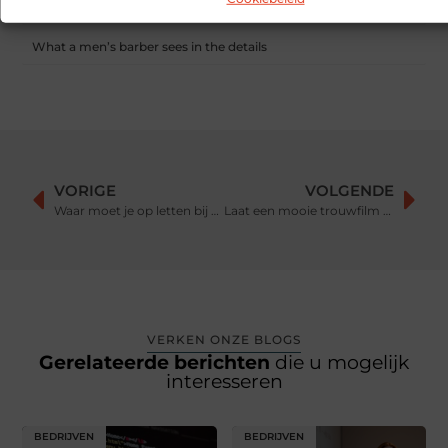
Dag van de Medewerker: wat is het en wat doen organisaties?
What a men’s barber sees in the details
VORIGE
VOLGENDE
Waar moet je op letten bij het kopen van een huis?
Laat een mooie trouwfilm maken
VERKEN ONZE BLOGS
Gerelateerde berichten
die u mogelijk
interesseren
BEDRIJVEN
BEDRIJVEN