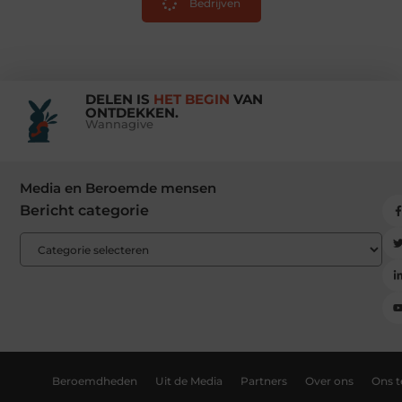
Bedrijven
DELEN IS
HET BEGIN
VAN
ONTDEKKEN.
Wannagive
Media en Beroemde mensen
Bericht categorie
Beroemdheden
Uit de Media
Partners
Over ons
Ons 