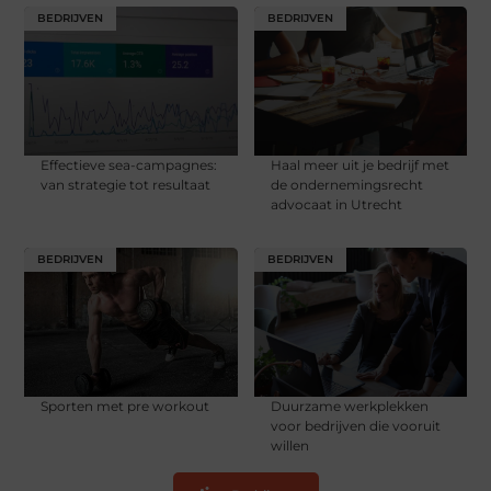
BEDRIJVEN
BEDRIJVEN
Effectieve sea-campagnes:
Haal meer uit je bedrijf met
van strategie tot resultaat
de ondernemingsrecht
advocaat in Utrecht
BEDRIJVEN
BEDRIJVEN
Sporten met pre workout
Duurzame werkplekken
voor bedrijven die vooruit
willen