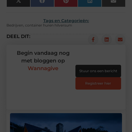
X
Facebook
Pinterest
LinkedIn
Email
(Twitter)
Tags en Categorieën:
Bedrijven
,
container huren hilversum
DEEL DIT:
Begin vandaag nog
met bloggen op
Wannagive
Stuur ons een bericht
Registreer hier