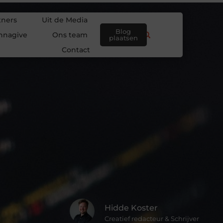
tners
Uit de Media
Blog
nnagive
Ons team
plaatsen
Contact
Hidde Koster
Creatief redacteur & Schrijver