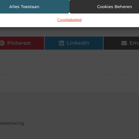
Alles Toestaan
Cookies Beheren
helpen voorbereid te zijn op morgen?
Cookiebeleid
Pinterest
LinkedIn
Ema
 belettering