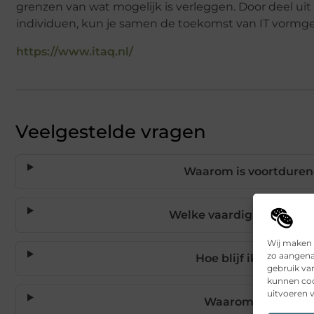
grenzen van wat mogelijk is verleggen. Door deel 
individuen, kun je samen de toekomst van IT vormg
https://www.itaq.nl/
Veelgestelde vragen
Waarom is voortdurend 
Welke vaardigheden moet
Wij maken 
zo aangena
Hoe blijf ik op de h
gebruik va
kunnen coo
uitvoeren v
Waarom is flexibili