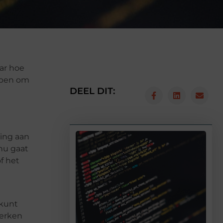
aar hoe
elpen om
DEEL DIT:
ding aan
nu gaat
f het
 kunt
werken