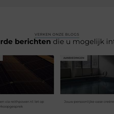
VERKEN ONZE BLOGS
erde berichten
die u mogelijk i
AANBIEDINGEN
n via reithpower.nl: let op
Jouw persoonlijke oase creër
verkoopgesprek