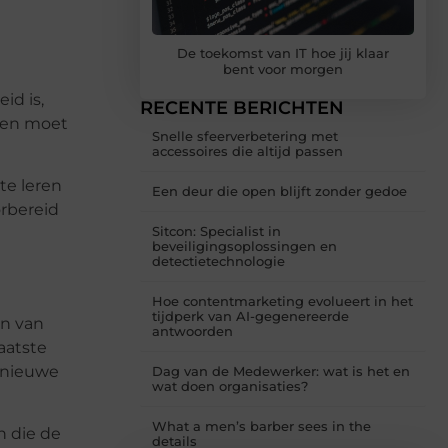
De toekomst van IT hoe jij klaar
bent voor morgen
id is,
RECENTE BERICHTEN
open moet
Snelle sfeerverbetering met
accessoires die altijd passen
te leren
Een deur die open blijft zonder gedoe
orbereid
Sitcon: Specialist in
beveiligingsoplossingen en
detectietechnologie
Hoe contentmarketing evolueert in het
tijdperk van AI-gegenereerde
en van
antwoorden
aatste
 nieuwe
Dag van de Medewerker: wat is het en
wat doen organisaties?
What a men’s barber sees in the
n die de
details