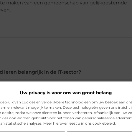
uit te maken van een gemeenschap van gelijkgestemde
even.
leren belangrijk in de IT-sector?
 ik ontwikkelen voor de toekomst?
Uw privacy is voor ons van groot belang
gebruik van cookies en vergelijkbare technologieën om uw bezoek aan on
am en relevant mogelijk te maken. Deze technologieën geven ons inzicht i
oogte van de nieuwste IT-trends?
n de site, zodat we onze diensten kunnen verbeteren. Afhankelijk van uw 
kies ook worden gebruikt voor het tonen van gepersonaliseerde advertent
an statistische analyses. Meer hierover leest u in ons cookiebeleid.
teit belangrijk in IT-projecten?