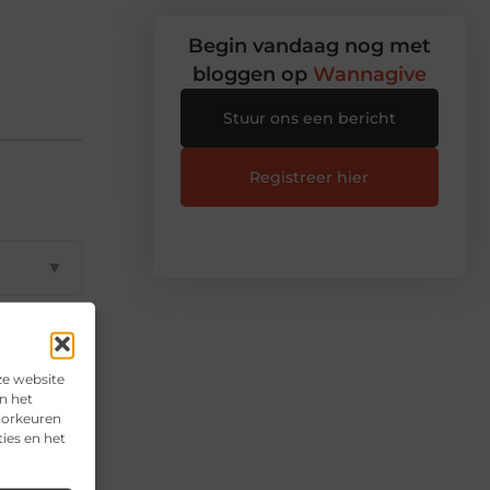
Begin vandaag nog met
bloggen op
Wannagive
Stuur ons een bericht
Registreer hier
▼
▼
ze website
n het
▼
voorkeuren
ies en het
▼