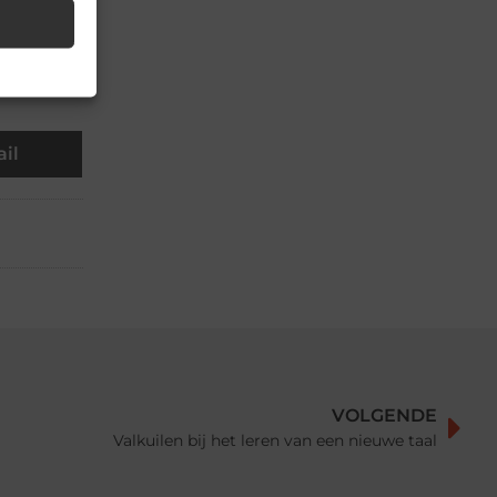
▼
il
VOLGENDE
Valkuilen bij het leren van een nieuwe taal