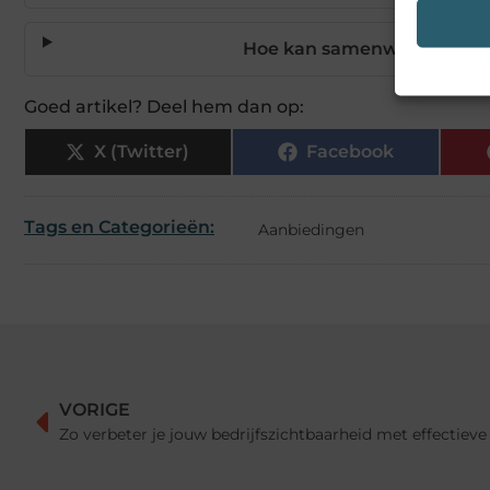
Hoe kan samenwerking mij 
Goed artikel? Deel hem dan op:
X (Twitter)
Facebook
Tags en Categorieën:
Aanbiedingen
VORIGE
Zo verbeter je jouw bedrijfszichtbaarheid met effectieve