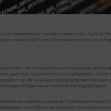
is het essentieel om voorop te lopen in de IT-sector. M
rgen relevant blijft? Hier zijn enkele inzichten die je h
t moeten doen. Het is cruciaal om een levenslange leerhou
moet gaan naar nieuwe kennis en vaardigheden. Of het 
egrijpen van de nieuwste cybersecurity bedreigingen o
tige intelligentie en machine learning, blijf jezelf
Zij bieden een platform waar je als IT-professional terecht
vaardigheden kunt blijven aanscherpen. Door samen te 