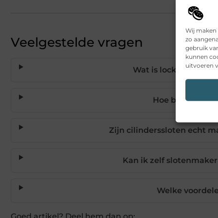
Wij maken 
Veelgestelde vragen
zo aangena
gebruik va
kunnen coo
uitvoeren v
Wat is lockpicking en
Hoe begin je al
Zijn cilinderssloten echt 
Kan ik zelf slotenmaker
Welke voordele
Goed artikel? Deel hem dan op: