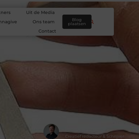
tners
Uit de Media
Blog
nnagive
Ons team
plaatsen
Contact
Hidde Koster
Creatief redacteur & Schrijver