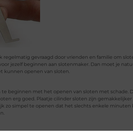
k regelmatig gevraagd door vrienden en familie om slot
oor jezelf beginnen aan slotenmaker. Dan moet je natuu
et kunnen openen van sloten.
m te beginnen met het openen van sloten met schade. Di
loten erg goed. Plaatje cilinder sloten zijn gemakkelijker
jk zo simpel te openen dat het slechts enkele minuten
n.