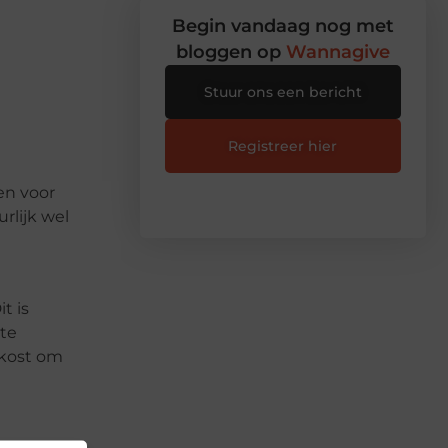
Begin vandaag nog met
bloggen op
Wannagive
Stuur ons een bericht
Registreer hier
en voor
rlijk wel
t is
 te
 kost om