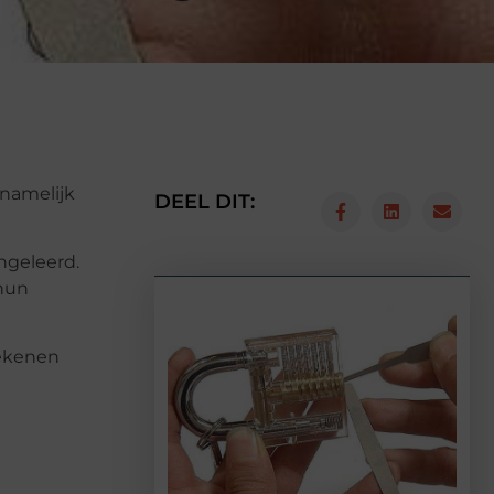
n namelijk
DEEL DIT:
ngeleerd.
 hun
rekenen