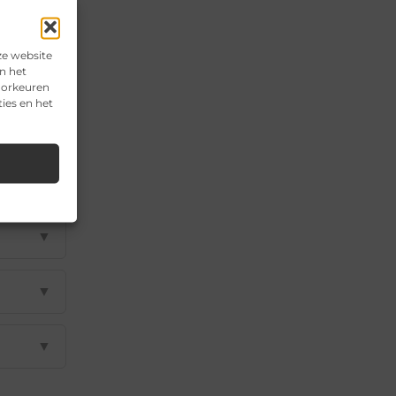
ze website
n het
voorkeuren
ies en het
▼
▼
▼
▼
▼