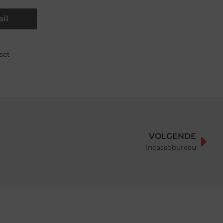
il
set
VOLGENDE
Incassobureau