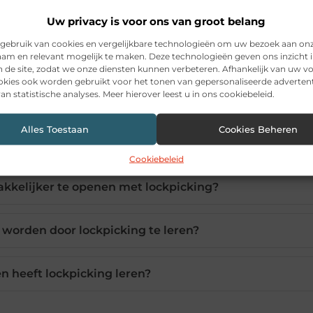
Uw privacy is voor ons van groot belang
gebruik van cookies en vergelijkbare technologieën om uw bezoek aan on
am en relevant mogelijk te maken. Deze technologieën geven ons inzicht i
n de site, zodat we onze diensten kunnen verbeteren. Afhankelijk van uw 
kies ook worden gebruikt voor het tonen van gepersonaliseerde advertent
an statistische analyses. Meer hierover leest u in ons cookiebeleid.
 waarom zou ik dit willen leren?
Alles Toestaan
Cookies Beheren
s beginner met lockpicking?
Cookiebeleid
makkelijker te openen met lockpicking?
 worden door lockpicking te leren?
n heeft lockpicking leren?