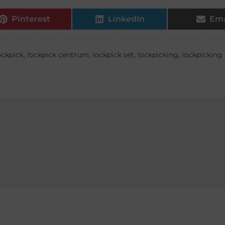
Pinterest
LinkedIn
Ema
ockpick
,
lockpick centrum
,
lockpick set
,
lockpicking
,
lockpicking 