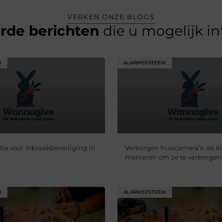
VERKEN ONZE BLOGS
erde berichten
die u mogelijk i
M
ALARMSYSTEEM
ie voor inbraakbeveiliging in
Verborgen huiscamera’s: de b
manieren om ze te verbergen
M
ALARMSYSTEEM