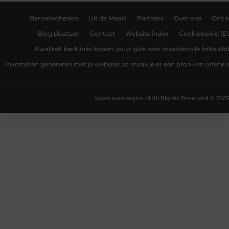
Beroemdheden
Uit de Media
Partners
Over ons
Ons 
Blog plaatsen
Contact
Website index
Cookiebeleid (E
Kwaliteit backlinks kopen: jouw gids naar waardevolle linkbuild
Inkomsten genereren met je website: zo maak je er een bron van online
www.wannagive.nl.
All Rights Reserved © 2025