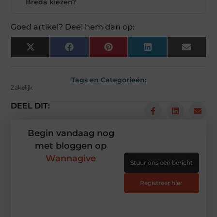
Breda kiezen?
Goed artikel? Deel hem dan op:
X
Facebook
Pinterest
LinkedIn
Email
(Twitter)
Tags en Categorieën:
Zakelijk
DEEL DIT:
Begin vandaag nog
met bloggen op
Wannagive
Stuur ons een bericht
Registreer hier