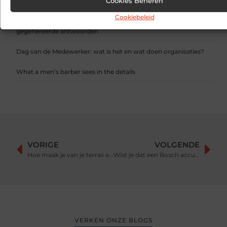
Cookies Beheren
detectietechnologie
Cookiebeleid
Hoe contentmarketing evolueert in het tijdperk van AI-
gegenereerde antwoorden
Dag van de Medewerker: wat is het en wat doen organisaties?
What a men’s barber sees in the details
VORIGE
VOLGENDE
Hoe maak je van je terras een instagramwaardige hotspot?
Wist je dat een Bosch accu het antwoord kan zijn?
VERKEN ONZE BLOGS