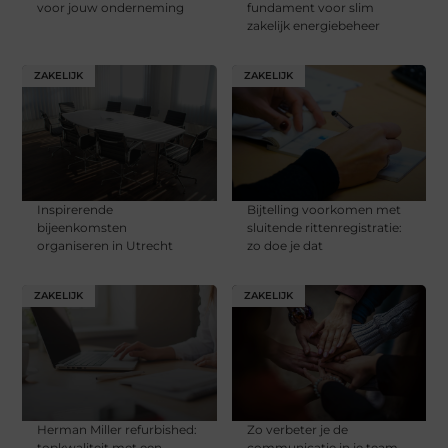
voor jouw onderneming
fundament voor slim
zakelijk energiebeheer
ZAKELIJK
ZAKELIJK
Inspirerende
Bijtelling voorkomen met
bijeenkomsten
sluitende rittenregistratie:
organiseren in Utrecht
zo doe je dat
ZAKELIJK
ZAKELIJK
Herman Miller refurbished:
Zo verbeter je de
topkwaliteit met een
communicatie in je team