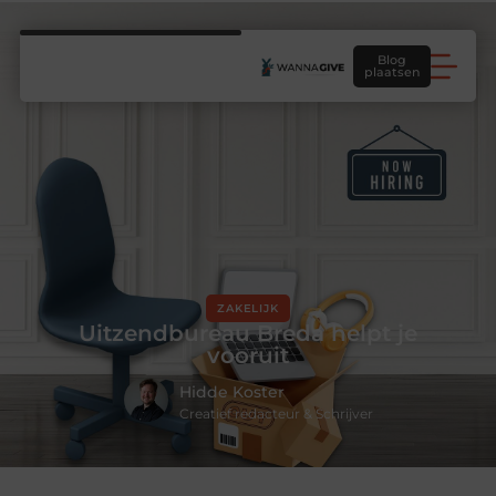
Blog
plaatsen
ZAKELIJK
Uitzendbureau Breda helpt je
vooruit
Hidde Koster
Creatief redacteur & Schrijver