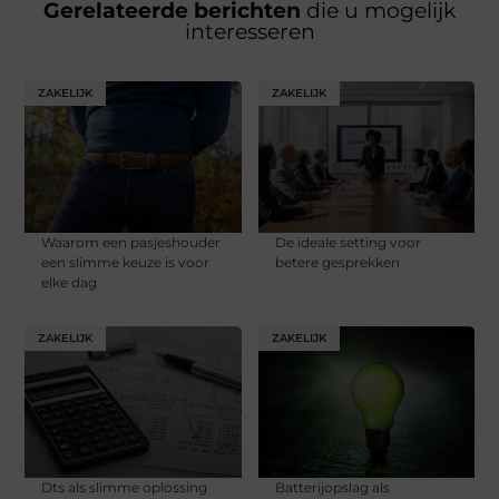
Gerelateerde berichten
die u mogelijk
interesseren
ZAKELIJK
ZAKELIJK
Waarom een pasjeshouder
De ideale setting voor
een slimme keuze is voor
betere gesprekken
elke dag
ZAKELIJK
ZAKELIJK
Dts als slimme oplossing
Batterijopslag als