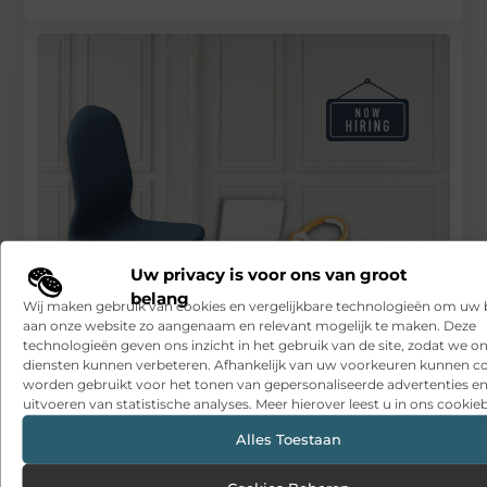
Uw privacy is voor ons van groot
belang
Wij maken gebruik van cookies en vergelijkbare technologieën om uw
Uitzendbureau Breda helpt je vooruit
aan onze website zo aangenaam en relevant mogelijk te maken. Deze
technologieën geven ons inzicht in het gebruik van de site, zodat we o
RECENTE BERICHTEN
diensten kunnen verbeteren. Afhankelijk van uw voorkeuren kunnen c
worden gebruikt voor het tonen van gepersonaliseerde advertenties en
Snelle sfeerverbetering met accessoires die altijd passen
uitvoeren van statistische analyses. Meer hierover leest u in ons cookieb
Een deur die open blijft zonder gedoe
Alles Toestaan
Sitcon: Specialist in beveiligingsoplossingen en