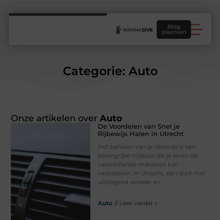
Blog
plaatsen
Categorie: Auto
Onze artikelen over
Auto
De Voordelen van Snel je
Rijbewijs Halen in Utrecht
Het behalen van je rijbewijs is een
belangrijke mijlpaal die je leven op
verschillende manieren kan
verbeteren. In Utrecht, een stad met
uitdagend verkeer en
Auto
// Lees verder »