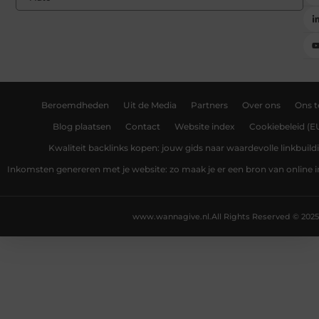
Beroemdheden
Uit de Media
Partners
Over ons
Ons 
Blog plaatsen
Contact
Website index
Cookiebeleid (E
Kwaliteit backlinks kopen: jouw gids naar waardevolle linkbuild
Inkomsten genereren met je website: zo maak je er een bron van online
www.wannagive.nl.
All Rights Reserved © 2025