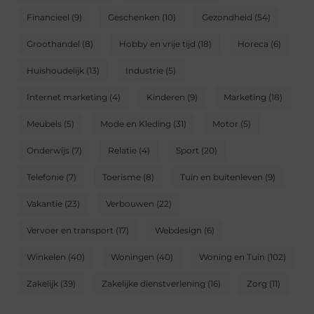
Financieel
(9)
Geschenken
(10)
Gezondheid
(54)
Groothandel
(8)
Hobby en vrije tijd
(18)
Horeca
(6)
Huishoudelijk
(13)
Industrie
(5)
Internet marketing
(4)
Kinderen
(9)
Marketing
(18)
Meubels
(5)
Mode en Kleding
(31)
Motor
(5)
Onderwijs
(7)
Relatie
(4)
Sport
(20)
Telefonie
(7)
Toerisme
(8)
Tuin en buitenleven
(9)
Vakantie
(23)
Verbouwen
(22)
Vervoer en transport
(17)
Webdesign
(6)
Winkelen
(40)
Woningen
(40)
Woning en Tuin
(102)
Zakelijk
(39)
Zakelijke dienstverlening
(16)
Zorg
(11)