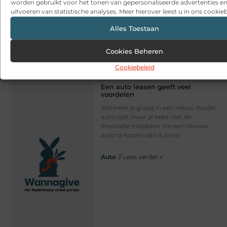
worden gebruikt voor het tonen van gepersonaliseerde advertenties en
uitvoeren van statistische analyses. Meer hierover leest u in ons cookieb
Alles Toestaan
Cookies Beheren
Cookiebeleid
Een auto leasen geeft veel
voordelen
Wanneer je graag in een nieuw model
auto rijdt maar je hebt niet de
financiële middelen om een nieuwe
auto te kopen dan is privé
Auto
// Lees verder »