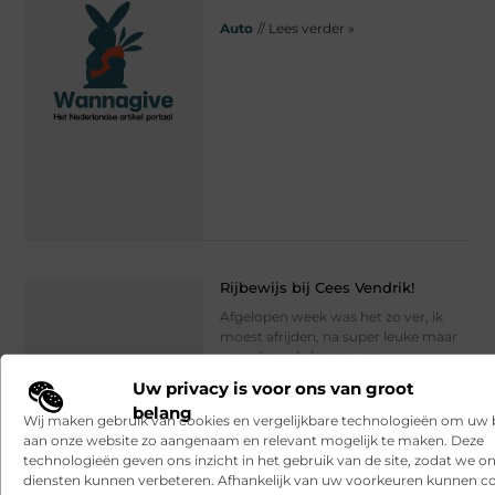
Auto
// Lees verder »
Rijbewijs bij Cees Vendrik!
Afgelopen week was het zo ver, ik
moest afrijden, na super leuke maar
vooral goede lessen van
Autorijschool Cees Vendrik! Enkele
Uw privacy is voor ons van groot
maanden geleden ben ik
belang
Wij maken gebruik van cookies en vergelijkbare technologieën om uw
aan onze website zo aangenaam en relevant mogelijk te maken. Deze
Auto
// Lees verder »
technologieën geven ons inzicht in het gebruik van de site, zodat we o
diensten kunnen verbeteren. Afhankelijk van uw voorkeuren kunnen c