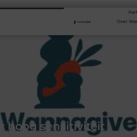
Par
Over Wa
 hoog sensitiviteit