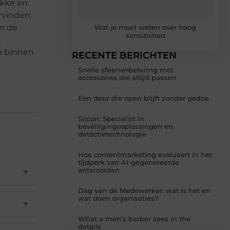
ukke en
rvinden.
om de
Wat je moet weten over hoog
sensitiviteit
n
e binnen
RECENTE BERICHTEN
Snelle sfeerverbetering met
accessoires die altijd passen
Een deur die open blijft zonder gedoe
Sitcon: Specialist in
beveiligingsoplossingen en
detectietechnologie
Hoe contentmarketing evolueert in het
tijdperk van AI-gegenereerde
antwoorden
▼
Dag van de Medewerker: wat is het en
wat doen organisaties?
▼
What a men’s barber sees in the
details