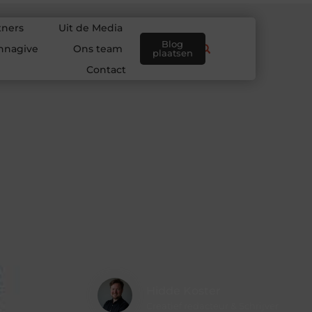
tners
Uit de Media
Blog
nnagive
Ons team
plaatsen
Contact
Hidde Koster
Creatief redacteur & Schrijver