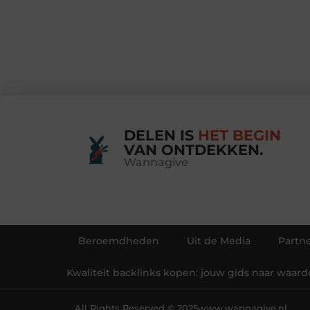
DELEN IS
HET BEGIN
VAN ONTDEKKEN.
Wannagive
Beroemdheden
Uit de Media
Partne
Kwaliteit backlinks kopen: jouw gids naar waarde
All Rights Reserved © 2025
www.wannagive.nl.