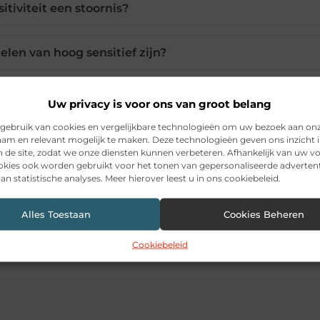
itiviteit een stoornis?
elen van hoog sensitief zijn?
 testen of ik HSP ben?
Uw privacy is voor ons van groot belang
gebruik van cookies en vergelijkbare technologieën om uw bezoek aan on
am en relevant mogelijk te maken. Deze technologieën geven ons inzicht i
n de site, zodat we onze diensten kunnen verbeteren. Afhankelijk van uw 
Pinterest
LinkedIn
Ema
kies ook worden gebruikt voor het tonen van gepersonaliseerde advertent
an statistische analyses. Meer hierover leest u in ons cookiebeleid.
Alles Toestaan
Cookies Beheren
SP kenmerken
Cookiebeleid