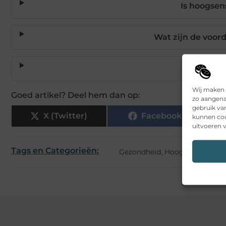
Is hoogsens
Wat zijn de voord
Hoe kan ik
Wij maken 
Goed artikel? Deel hem dan op:
zo aangena
gebruik va
X (Twitter)
Facebook
kunnen coo
uitvoeren v
Tags en Categorieën:
Gezondheid
,
Hoog sensitief
,
H