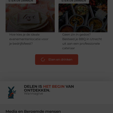
ETEN EN DRINKEN
ETEN EN DRINKEN
Hoe kies je de ideale
Geen zin in gedoe?
evenementenlocatie voor
Besteed je BBQ in Utrecht
je bedrijfsfeest?
uit aan een professionele
cateraar
Eten en drinken
DELEN IS
HET BEGIN
VAN
ONTDEKKEN.
Wannagive
Media en Beroemde mensen