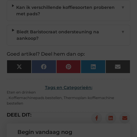
Kan ik verschillende koffiesoorten proberen
▼
met pads?
Biedt Baristocraat ondersteuning na
▼
aankoop?
Goed artikel? Deel hem dan op:
X
Facebook
Pinterest
LinkedIn
Email
(Twitter)
Tags en Categorieën:
Eten en drinken
,
Koffiemachinepads bestellen
,
Thermoplan-koffiemachine
bestellen
DEEL DIT:
Begin vandaag nog