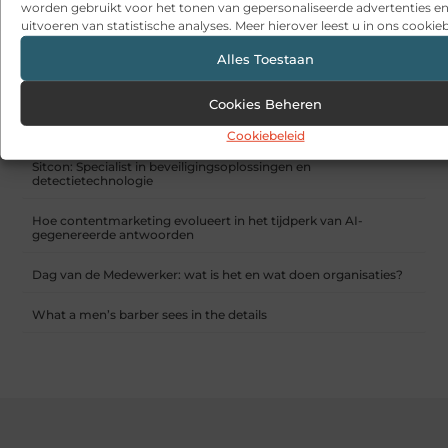
worden gebruikt voor het tonen van gepersonaliseerde advertenties en
Thermoplan-koffiemachine bestellen voor topkwaliteit
koffie
uitvoeren van statistische analyses. Meer hierover leest u in ons cookieb
Alles Toestaan
RECENTE BERICHTEN
Snelle sfeerverbetering met accessoires die altijd passen
Cookies Beheren
Een deur die open blijft zonder gedoe
Cookiebeleid
Sitcon: Specialist in beveiligingsoplossingen en
detectietechnologie
Hoe contentmarketing evolueert in het tijdperk van AI-
gegenereerde antwoorden
Dag van de Medewerker: wat is het en wat doen organisaties?
What a men’s barber sees in the details