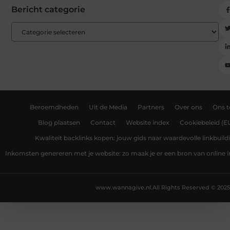
Bericht categorie
Beroemdheden
Uit de Media
Partners
Over ons
Ons 
Blog plaatsen
Contact
Website index
Cookiebeleid (E
Kwaliteit backlinks kopen: jouw gids naar waardevolle linkbuild
Inkomsten genereren met je website: zo maak je er een bron van online
www.wannagive.nl.
All Rights Reserved © 2025