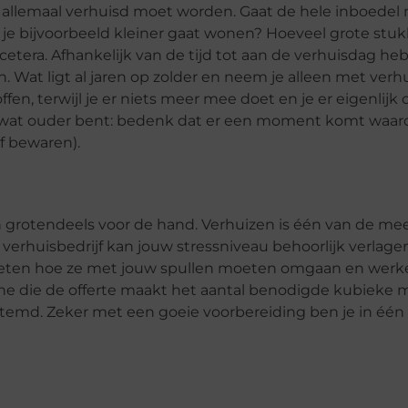
 er allemaal verhuisd moet worden. Gaat de hele inboedel
e bijvoorbeeld kleiner gaat wonen? Hoeveel grote stuk
etera. Afhankelijk van de tijd tot aan de verhuisdag heb
. Wat ligt al jaren op zolder en neem je alleen met verh
offen, terwijl je er niets meer mee doet en je er eigenlij
e wat ouder bent: bedenk dat er een moment komt waar
f bewaren).
n grotendeels voor de hand. Verhuizen is één van de me
erhuisbedrijf kan jouw stressniveau behoorlijk verlagen
e weten hoe ze met jouw spullen moeten omgaan en werk
ne die de offerte maakt het aantal benodigde kubieke 
temd. Zeker met een goeie voorbereiding ben je in één 