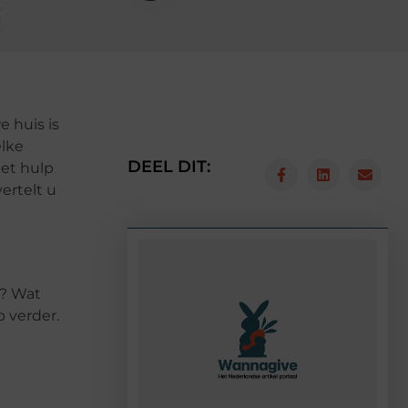
 huis is
elke
DEEL DIT:
met hulp
ertelt u
g? Wat
p verder.