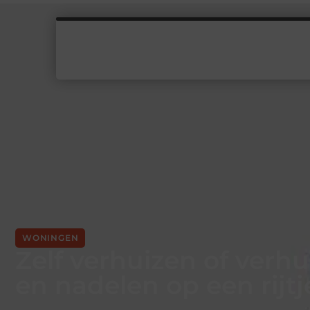
WONINGEN
Zelf verhuizen of verhu
en nadelen op een rijtj