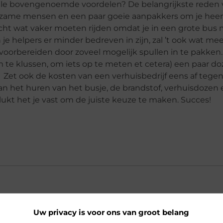
 alle bovengenoemde voordelen? De belangrijkste reden 
ulpzame mensen en een paar goeie aanpakkers om je hee
llicht wat vaker moeten rijden omdat je in een grote bus
e helpers er minder bedreven in zijn, zal ’t ook wat meer
 voorbereiden door zoveel mogelijk spullen in te pakken
(om te klussen, om iets op te meten et cetera) een paar d
 Zet ook de kosten van een verhuisbedrijf eens af tege
 aan het huren van het busje, de brandstof, verhuisdozen
ukt het je vast om de juiste keuze te maken. Succes!
Uw privacy is voor ons van groot belang