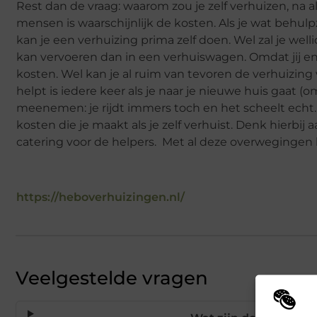
Rest dan de vraag: waarom zou je zelf verhuizen, na
mensen is waarschijnlijk de kosten. Als je wat beh
kan je een verhuizing prima zelf doen. Wel zal je we
kan vervoeren dan in een verhuiswagen. Omdat jij en j
kosten. Wel kan je al ruim van tevoren de verhuizing
helpt is iedere keer als je naar je nieuwe huis gaat 
meenemen: je rijdt immers toch en het scheelt echt.
kosten die je maakt als je zelf verhuist. Denk hierbij
catering voor de helpers. Met al deze overwegingen l
https://heboverhuizingen.nl/
Veelgestelde vragen