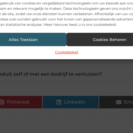
 van een verhuisbedrijf inhuren?
gebruik van cookies en vergelijkbare technologieën om uw bezoek aan on
am en relevant mogelijk te maken. Deze technologieën geven ons inzicht i
n de site, zodat we onze diensten kunnen verbeteren. Afhankelijk van uw 
edkoper dan een verhuisbedrijf?
kies ook worden gebruikt voor het tonen van gepersonaliseerde advertent
an statistische analyses. Meer hierover leest u in ons cookiebeleid.
n zelf verhuizing goed voor?
Alles Toestaan
Cookies Beheren
Cookiebeleid
en in vergelijking met een verhuisbedrijf?
luit zelf of met een bedrijf te verhuizen?
Pinterest
LinkedIn
Ema