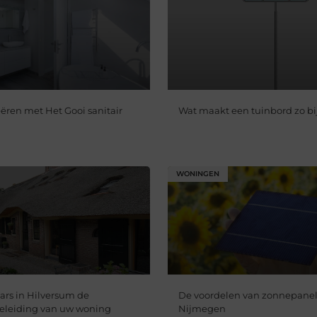
eëren met Het Gooi sanitair
Wat maakt een tuinbord zo bi
WONINGEN
rs in Hilversum de
De voordelen van zonnepanel
eleiding van uw woning
Nijmegen