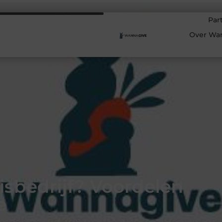
Par
Over Wa
isbedrijf? Voordelen
e