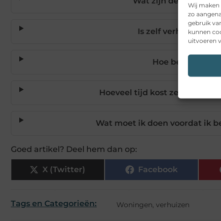
Wat zijn de voordelen
Wij maken 
zo aangena
gebruik va
Is zelf verhuizen go
kunnen coo
uitvoeren v
Hoe bereid ik ee
Hoeveel tijd kost zelf verhuiz
Wat moet ik doen voordat ik bes
Goed artikel? Deel hem dan op:
X (Twitter)
Facebook
Tags en Categorieën:
Woningen
,
verhuizen