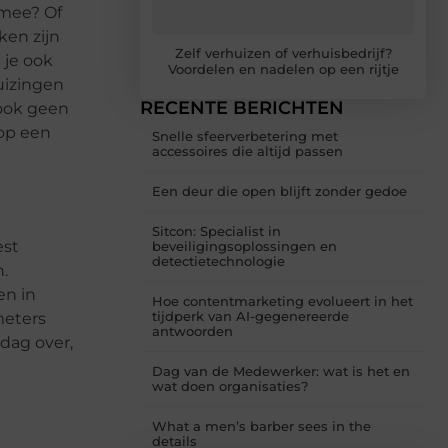
 mee? Of
ken zijn
Zelf verhuizen of verhuisbedrijf?
 je ook
Voordelen en nadelen op een rijtje
uizingen
RECENTE BERICHTEN
k ook geen
op een
Snelle sfeerverbetering met
accessoires die altijd passen
Een deur die open blijft zonder gedoe
Sitcon: Specialist in
est
beveiligingsoplossingen en
detectietechnologie
.
en in
Hoe contentmarketing evolueert in het
tijdperk van AI-gegenereerde
meters
antwoorden
dag over,
Dag van de Medewerker: wat is het en
wat doen organisaties?
What a men’s barber sees in the
details