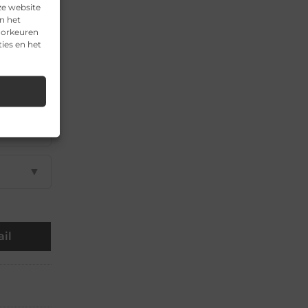
▼
ze website
n het
voorkeuren
▼
ies en het
▼
▼
▼
il