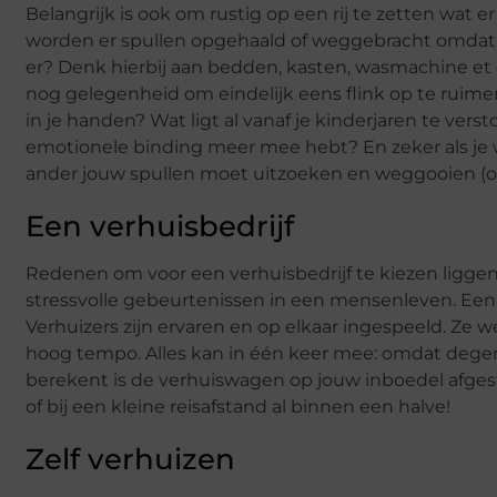
Belangrijk is ook om rustig op een rij te zetten wat
worden er spullen opgehaald of weggebracht omdat j
er? Denk hierbij aan bedden, kasten, wasmachine et c
nog gelegenheid om eindelijk eens flink op te ruimen
in je handen? Wat ligt al vanaf je kinderjaren te verst
emotionele binding meer mee hebt? En zeker als j
ander jouw spullen moet uitzoeken en weggooien (o
Een verhuisbedrijf
Redenen om voor een verhuisbedrijf te kiezen ligge
stressvolle gebeurtenissen in een mensenleven. Een v
Verhuizers zijn ervaren en op elkaar ingespeeld. Z
hoog tempo. Alles kan in één keer mee: omdat dege
berekent is de verhuiswagen op jouw inboedel afges
of bij een kleine reisafstand al binnen een halve!
Zelf verhuizen