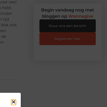
voor veel
n hebt
Begin vandaag nog met
 minder
bloggen op
Wannagive
 tijd
. Wat ook
Stuur ons een bericht
ozen
n de
Registreer hier
 en