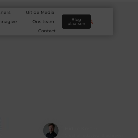
tners
Uit de Media
Blog
nnagive
Ons team
plaatsen
Contact
Hidde Koster
Creatief redacteur & Schrijver