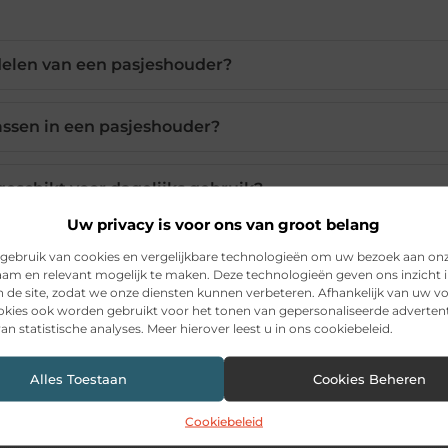
delen van een pasjeshouder?
assen in een pasjeshouder?
geschikt voor dagelijks gebruik?
Uw privacy is voor ons van groot belang
uder van een traditionele portemonnee?
gebruik van cookies en vergelijkbare technologieën om uw bezoek aan on
am en relevant mogelijk te maken. Deze technologieën geven ons inzicht i
n de site, zodat we onze diensten kunnen verbeteren. Afhankelijk van uw 
kies ook worden gebruikt voor het tonen van gepersonaliseerde advertent
en pasjeshouder geschikt?
an statistische analyses. Meer hierover leest u in ons cookiebeleid.
Alles Toestaan
Cookies Beheren
Pinterest
LinkedIn
Ema
Cookiebeleid