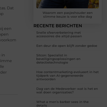
tas. Dat
Waarom een pasjeshouder een
op
slimme keuze is voor elke dag
RECENTE BERICHTEN
ij een
Snelle sfeerverbetering met
appen
accessoires die altijd passen
n voorkom
Een deur die open blijft zonder gedoe
 in
Sitcon: Specialist in
beveiligingsoplossingen en
 slimme
detectietechnologie
lle
nder
Hoe contentmarketing evolueert in het
tijdperk van AI-gegenereerde
antwoorden
Dag van de Medewerker: wat is het en
wat doen organisaties?
What a men’s barber sees in the
details