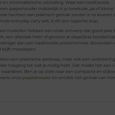
n minimalistische uitstraling. Waar een traditionele
n pasjeshouder makkelijk in je broekzak, jas of kleine 
rde hechten aan praktisch gemak zonder in te leveren 
uimde everyday carry wilt, is dit een logische stap.
 Veel modellen hebben een strak ontwerp dat goed past b
erk, een afspraak hebt of gewoon je dagelijkse boodsch
 prettiger dan een traditionele portemonnee. Bovendie
 blijft meeslepen.
lleen een praktische aankoop, maar ook een verbetering
eller toegang tot wat je nodig hebt. Dat maakt het een
aardeert. Ben je op zoek naar een compacte en stijlvo
k eens onze
pasjeshouder
en ontdek het gemak van mi