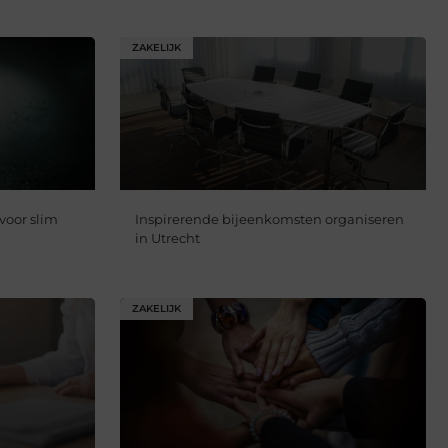
ZAKELIJK
voor slim
Inspirerende bijeenkomsten organiseren
in Utrecht
ZAKELIJK