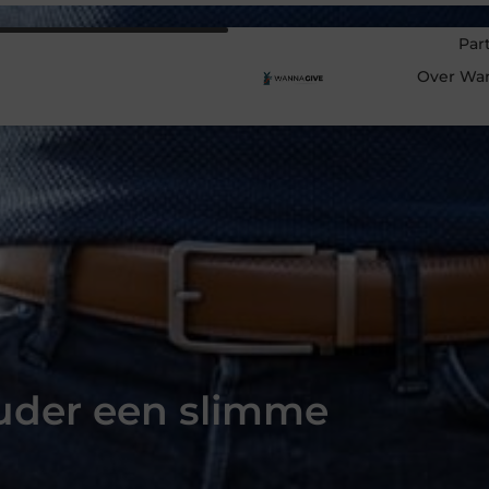
Par
Over Wa
uder een slimme