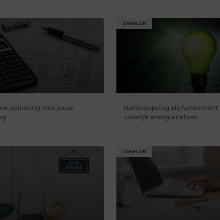
ZAKELIJK
mme oplossing voor jouw
Batterijopslag als fundament 
ng
zakelijk energiebeheer
ZAKELIJK