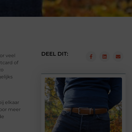
DEEL DIT:
or veel
tcard of
zo
elijks
ij elkaar
voor meer
de