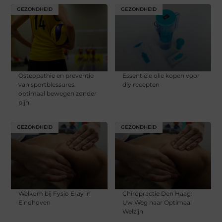
GEZONDHEID
GEZONDHEID
Osteopathie en preventie
Essentiële olie kopen voor
van sportblessures:
diy recepten
optimaal bewegen zonder
pijn
GEZONDHEID
GEZONDHEID
Welkom bij Fysio Eray in
Chiropractie Den Haag:
Eindhoven
Uw Weg naar Optimaal
Welzijn