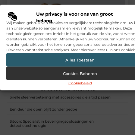
Uw privacy is voor ons van groot
belang
Wij maken gebruik van cookies en vergelijkbare technologieën om uw
aan onze website zo aangenaam en relevant mogelijk te maken. Deze
technologieën geven ons inzicht in het gebruik van de site, zodat we o
diensten kunnen verbeteren. Afhankelijk van uw voorkeuren kunnen c
worden gebruikt voor het tonen van gepersonaliseerde advertenties en
uitvoeren van statistische analyses. Meer hierover leest u in ons cookieb
Alles Toestaan
Cookies Beheren
Algemene fysiotherapie: een sterke basis voor dagelijks
bewegen
Cookiebeleid
RECENTE BERICHTEN
Snelle sfeerverbetering met accessoires die altijd passen
Een deur die open blijft zonder gedoe
Sitcon: Specialist in beveiligingsoplossingen en
detectietechnologie