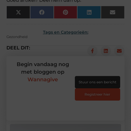
Goed artikel? Deel hem dan op:
X
Facebook
Pinterest
LinkedIn
Email
(Twitter)
Tags en Categorieën:
Gezondheid
DEEL DIT:
Begin vandaag nog
met bloggen op
Wannagive
Stuur ons een bericht
Registreer hier