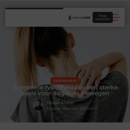
Blog
plaatsen
GEZONDHEID
Algemene fysiotherapie: een sterke
basis voor dagelijks bewegen
Hidde Koster
Creatief redacteur & Schrijver