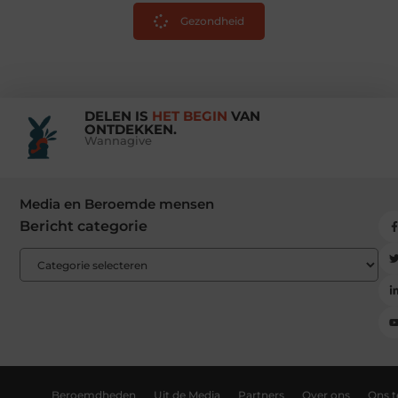
Gezondheid
DELEN IS
HET BEGIN
VAN
ONTDEKKEN.
Wannagive
Media en Beroemde mensen
Bericht categorie
Beroemdheden
Uit de Media
Partners
Over ons
Ons 