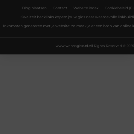
Blog plaatsen
Contact
Website index
Cookiebeleid (E
Kwaliteit backlinks kopen: jouw gids naar waardevolle linkbuild
Inkomsten genereren met je website: zo maak je er een bron van online
www.wannagive.nl.
All Rights Reserved © 2025