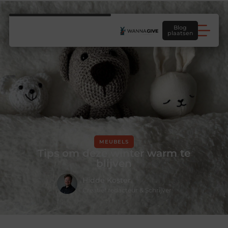
Blog
plaatsen
MEUBELS
Tips om deze winter warm te
blijven
Hidde Koster
Creatief redacteur & Schrijver