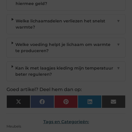
hiermee geld?
Welke lichaamsdelen verliezen het snelst
▼
warmte?
Welke voeding helpt je lichaam om warmte
▼
te produceren?
Kan ik met laagjes kleding mijn temperatuur
▼
beter reguleren?
Goed artikel? Deel hem dan op:
X
Facebook
Pinterest
LinkedIn
Email
(Twitter)
Tags en Categorieën:
Meubels