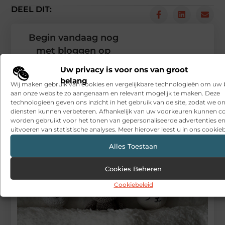
DEEL DIT:
Begin vandaag nog
met bloggen op
Wannagive
Stuur ons een bericht
Uw privacy is voor ons van groot
belang
Wij maken gebruik van cookies en vergelijkbare technologieën om uw
Registreer hier
aan onze website zo aangenaam en relevant mogelijk te maken. Deze
technologieën geven ons inzicht in het gebruik van de site, zodat we o
diensten kunnen verbeteren. Afhankelijk van uw voorkeuren kunnen c
worden gebruikt voor het tonen van gepersonaliseerde advertenties en
uitvoeren van statistische analyses. Meer hierover leest u in ons cookieb
Alles Toestaan
Cookies Beheren
Cookiebeleid