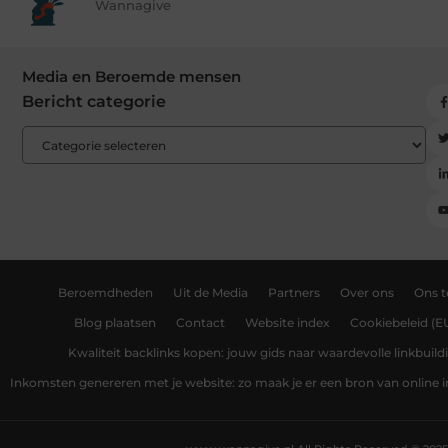
Wannagive
Media en Beroemde mensen
Bericht categorie
Beroemdheden
Uit de Media
Partners
Over ons
Ons 
Blog plaatsen
Contact
Website index
Cookiebeleid (E
Kwaliteit backlinks kopen: jouw gids naar waardevolle linkbuild
Inkomsten genereren met je website: zo maak je er een bron van online