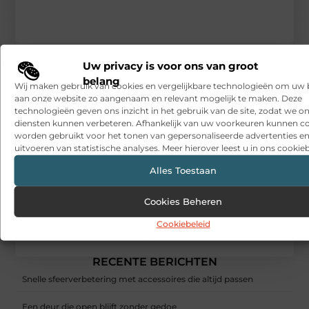
Uw privacy is voor ons van groot
belang
Wij maken gebruik van cookies en vergelijkbare technologieën om uw
aan onze website zo aangenaam en relevant mogelijk te maken. Deze
technologieën geven ons inzicht in het gebruik van de site, zodat we o
diensten kunnen verbeteren. Afhankelijk van uw voorkeuren kunnen c
worden gebruikt voor het tonen van gepersonaliseerde advertenties en
uitvoeren van statistische analyses. Meer hierover leest u in ons cookieb
Alles Toestaan
Cookies Beheren
Cookiebeleid
Waarom kleding in de winkel kopen?
RECENTE BERICHTEN
Snelle sfeerverbetering met accessoires die altijd passen
Een deur die open blijft zonder gedoe