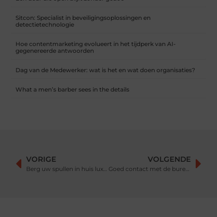
Sitcon: Specialist in beveiligingsoplossingen en
detectietechnologie
Hoe contentmarketing evolueert in het tijdperk van AI-
gegenereerde antwoorden
Dag van de Medewerker: wat is het en wat doen organisaties?
What a men’s barber sees in the details
VORIGE
VOLGENDE
Berg uw spullen in huis luxueus op in een leren opbergdoos
Goed contact met de buren krijgen