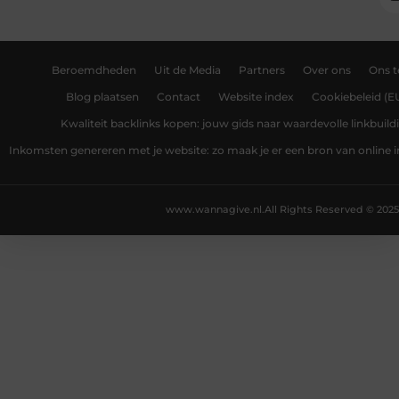
Beroemdheden
Uit de Media
Partners
Over ons
Ons 
Blog plaatsen
Contact
Website index
Cookiebeleid (E
Kwaliteit backlinks kopen: jouw gids naar waardevolle linkbuild
Inkomsten genereren met je website: zo maak je er een bron van online
www.wannagive.nl.
All Rights Reserved © 2025