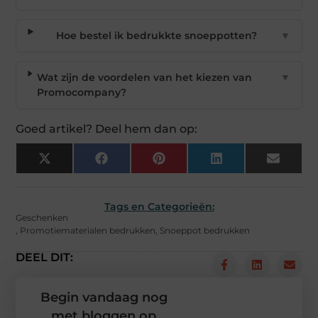
Hoe bestel ik bedrukkte snoeppotten?
▼
Wat zijn de voordelen van het kiezen van
▼
Promocompany?
Goed artikel? Deel hem dan op:
X
Facebook
Pinterest
LinkedIn
Email
(Twitter)
Tags en Categorieën:
Geschenken
,
Promotiematerialen bedrukken
,
Snoeppot bedrukken
DEEL DIT:
Begin vandaag nog
met bloggen op