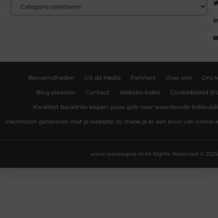
Beroemdheden
Uit de Media
Partners
Over ons
Ons 
Blog plaatsen
Contact
Website index
Cookiebeleid (E
Kwaliteit backlinks kopen: jouw gids naar waardevolle linkbuild
Inkomsten genereren met je website: zo maak je er een bron van online
www.wannagive.nl.
All Rights Reserved © 2025