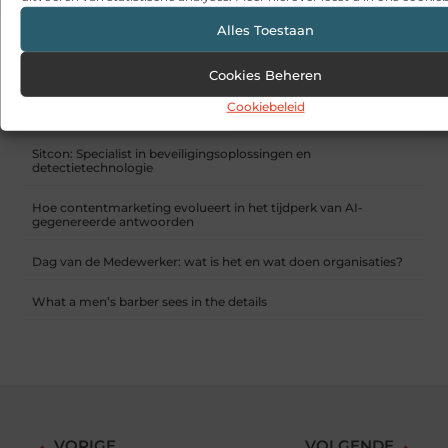
bedrukken
Alles Toestaan
RECENTE BERICHTEN
Snelle sfeerverbetering met accessoires die altijd passen
Cookies Beheren
Cookiebeleid
Een deur die open blijft zonder gedoe
Sitcon: Specialist in beveiligingsoplossingen en
detectietechnologie
Hoe contentmarketing evolueert in het tijdperk van AI-
gegenereerde antwoorden
Dag van de Medewerker: wat is het en wat doen organisaties?
What a men’s barber sees in the details
VORIGE
VOLGENDE