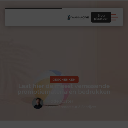
Blog
plaatsen
GESCHENKEN
Laat hier de meest verrassende
promotiematerialen bedrukken
Hidde Koster
Creatief redacteur & Schrijver