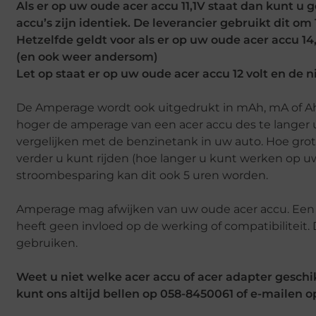
Als er op uw oude acer accu 11,1V staat dan kunt u 
accu’s zijn identiek. De leverancier gebruikt dit o
Hetzelfde geldt voor als er op uw oude acer accu 14
(en ook weer andersom)
Let op staat er op uw oude acer accu 12 volt en de 
De Amperage wordt ook uitgedrukt in mAh, mA of Ah. 
hoger de amperage van een acer accu des te langer u
vergelijken met de benzinetank in uw auto. Hoe gro
verder u kunt rijden (hoe langer u kunt werken op uw 
stroombesparing kan dit ook 5 uren worden.
Amperage mag afwijken van uw oude acer accu. Een h
heeft geen invloed op de werking of compatibiliteit
gebruiken.
Weet u niet welke acer accu of acer adapter geschi
kunt ons altijd bellen op 058-8450061 of e-mailen 