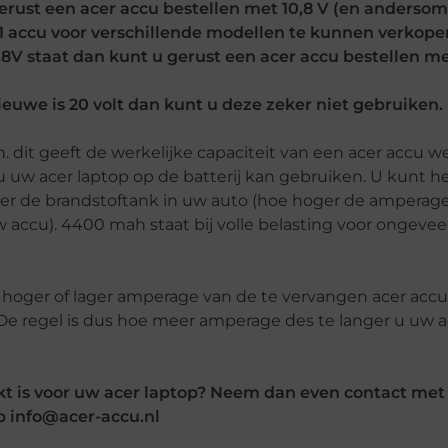
gerust een acer accu bestellen met 10,8 V (en anderso
m 1 accu voor verschillende modellen te kunnen verkope
,8V staat dan kunt u gerust een acer accu bestellen me
nieuwe is 20 volt dan kunt u deze zeker niet gebruiken.
dit geeft de werkelijke capaciteit van een acer accu w
 uw acer laptop op de batterij kan gebruiken. U kunt h
ter de brandstoftank in uw auto (hoe hoger de amperage
accu). 4400 mah staat bij volle belasting voor ongeveer 
oger of lager amperage van de te vervangen acer accu-
. De regel is dus hoe meer amperage des te langer u uw 
kt is voor uw acer laptop? Neem dan even contact met 
op info@acer-accu.nl