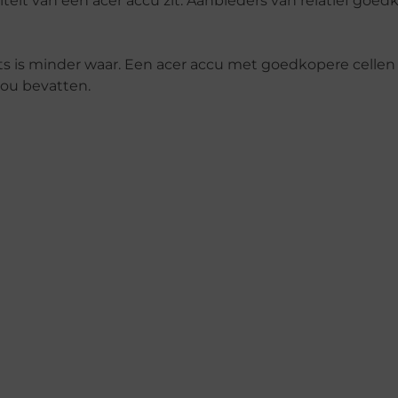
aliteit van een acer accu zit. Aanbieders van relatief goe
ts is minder waar. Een acer accu met goedkopere cellen 
zou bevatten.