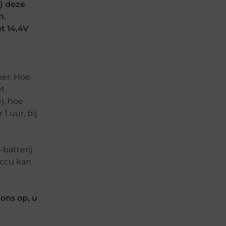
m) deze
n.
t 14,4V
eer. Hoe
et
), hoe
1 uur, bij
batterij
accu kan
ons op, u