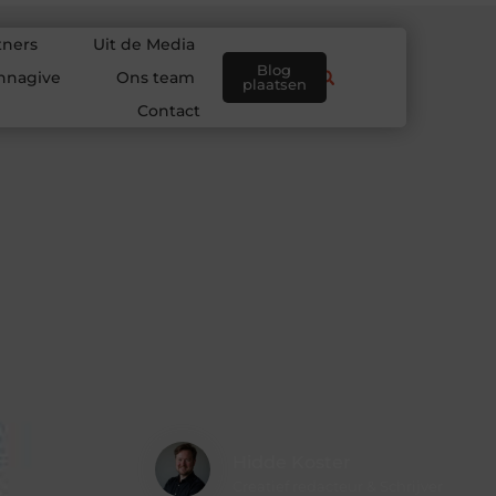
tners
Uit de Media
Blog
nnagive
Ons team
plaatsen
Contact
Hidde Koster
Creatief redacteur & Schrijver