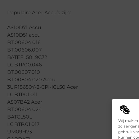
Populaire Acer Accu’s zijn:
AS10D71 Accu
AS10D51 accu
BT.00604.016
BT.00606.007
BATEFL50L9C72
LC.BTP00.046
BT.00607.010
BT.00804.020 Accu
3UR18650Y-2-CPI-ICL50 Acer
LC.BTP01.011
AS07B42 Acer
BT.00604.024
BATCL50L
Wij maken 
LC.BTP.01.017
zo aangena
UM09H73
gebruik va
kunnen coo