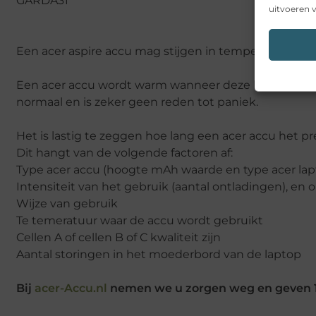
GARDA31
uitvoeren v
Een acer aspire accu mag stijgen in temperatuur en
Een acer accu wordt warm wanneer deze helemaal leeg 
normaal en is zeker geen reden tot paniek.
Het is lastig te zeggen hoe lang een acer accu het pr
Dit hangt van de volgende factoren af:
Type acer accu (hoogte mAh waarde en type acer lap
Intensiteit van het gebruik (aantal ontladingen), e
Wijze van gebruik
Te temeratuur waar de accu wordt gebruikt
Cellen A of cellen B of C kwaliteit zijn
Aantal storingen in het moederbord van de laptop
Bij
acer-Accu.nl
nemen we u zorgen weg en geven 1 j