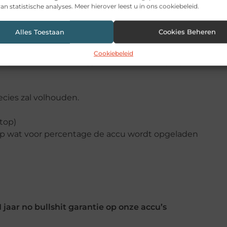
an statistische analyses. Meer hierover leest u in ons cookiebeleid.
Alles Toestaan
Cookies Beheren
 warm worden, maar zeker niet te heet worden.
Cookiebeleid
is en snel wordt bijgeladen door de laptoplader. Dit is 
ecies zal volhouden.
top)
n op wat voor percentage de accu wordt opgeladen
aar no bullshit garantie op onze accu’s