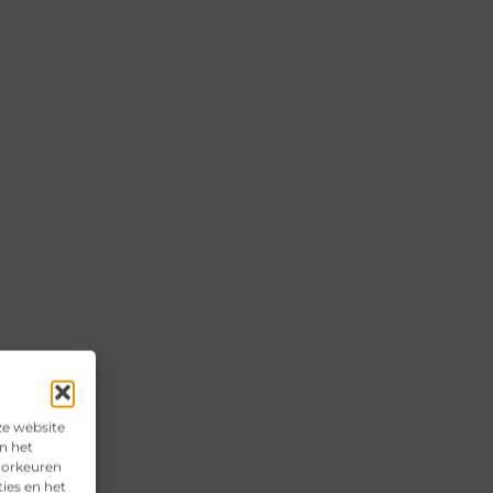
ze website
n het
voorkeuren
ies en het