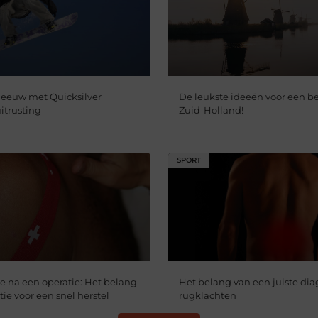
neeuw met Quicksilver
De leukste ideeën voor een bed
itrusting
Zuid-Holland!
SPORT
ie na een operatie: Het belang
Het belang van een juiste dia
tie voor een snel herstel
rugklachten