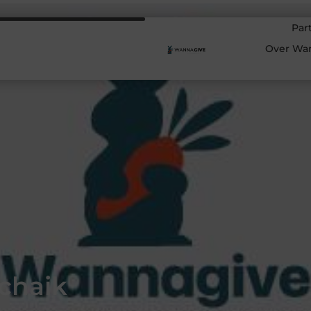
Par
Over Wa
Schaik