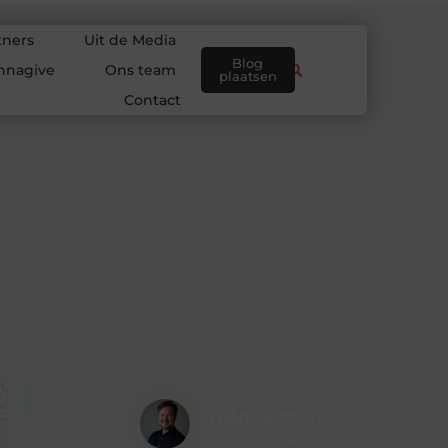
tners
Uit de Media
Blog
nnagive
Ons team
plaatsen
Contact
Hidde Koster
Creatief redacteur & Schrijver