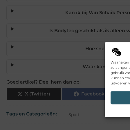
Kan ik bij Van Schaik Perso
Is Bodytec geschikt als ik alleen
Hoe snel zie je re
Wij maken 
Waar kan ik Bodyte
zo aangena
gebruik va
kunnen coo
Goed artikel? Deel hem dan op:
uitvoeren v
X (Twitter)
Facebook
Tags en Categorieën:
Sport