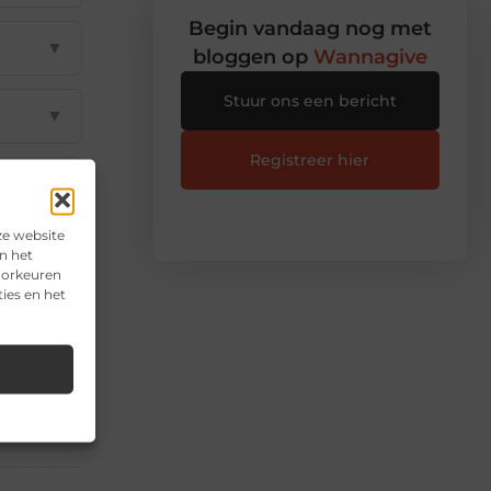
Begin vandaag nog met
▼
bloggen op
Wannagive
Stuur ons een bericht
▼
Registreer hier
▼
ze website
▼
n het
voorkeuren
ies en het
il