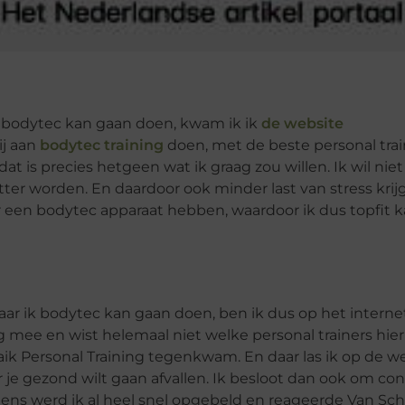
ik bodytec kan gaan doen, kwam ik ik
de website
ij aan
bodytec training
doen, met de beste personal tra
t is precies hetgeen wat ik graag zou willen. Ik wil niet
ter worden. En daardoor ook minder last van stress krij
r een bodytec apparaat hebben, waardoor ik dus topfit 
ar ik bodytec kan gaan doen, ben ik dus op het interne
g mee en wist helemaal niet welke personal trainers hier
aik Personal Training tegenkwam. En daar las ik op de w
r je gezond wilt gaan afvallen. Ik besloot dan ook om co
ns werd ik al heel snel opgebeld en reageerde Van Sch