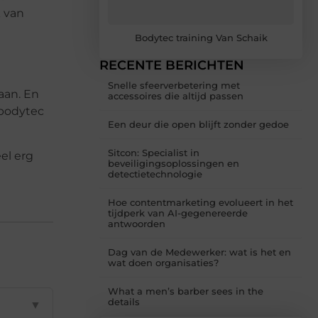
k van
Bodytec training Van Schaik
RECENTE BERICHTEN
Snelle sfeerverbetering met
aan. En
accessoires die altijd passen
 bodytec
Een deur die open blijft zonder gedoe
Sitcon: Specialist in
eel erg
beveiligingsoplossingen en
detectietechnologie
Hoe contentmarketing evolueert in het
tijdperk van AI-gegenereerde
antwoorden
Dag van de Medewerker: wat is het en
wat doen organisaties?
What a men’s barber sees in the
details
▼