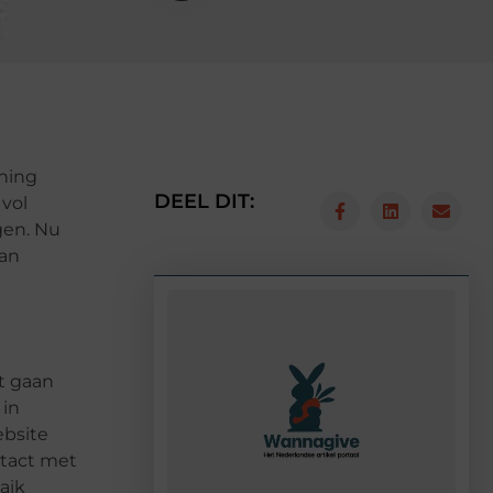
ining
DEEL DIT:
 vol
gen. Nu
kan
t gaan
 in
ebsite
ntact met
aik