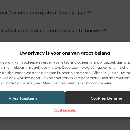
nal Training een gratis intake krijgen?
 wil afvallen zonder spiermassa op te bouwen?
sultaten met Bodytec training?
Uw privacy is voor ons van groot belang
gebruik van cookies en vergelijkbare technologieën om uw bezoek aan on
c training in Renswoude doen?
am en relevant mogelijk te maken. Deze technologieën geven ons inzicht i
n de site, zodat we onze diensten kunnen verbeteren. Afhankelijk van uw 
kies ook worden gebruikt voor het tonen van gepersonaliseerde advertent
an statistische analyses. Meer hierover leest u in ons cookiebeleid.
Pinterest
LinkedIn
Ema
Alles Toestaan
Cookies Beheren
Cookiebeleid