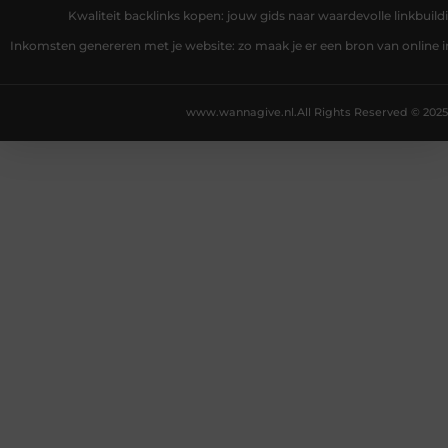
Kwaliteit backlinks kopen: jouw gids naar waardevolle linkbuild
Inkomsten genereren met je website: zo maak je er een bron van online
www.wannagive.nl.
All Rights Reserved © 2025