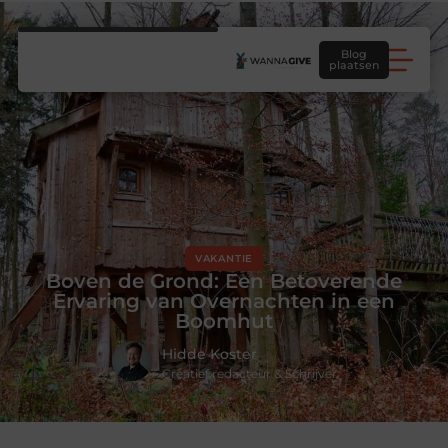
Blog
plaatsen
VAKANTIE
Boven de Grond: Een Betoverende
Ervaring van Overnachten in een
Boomhut
Hidde Koster
Creatief redacteur & Schrijver