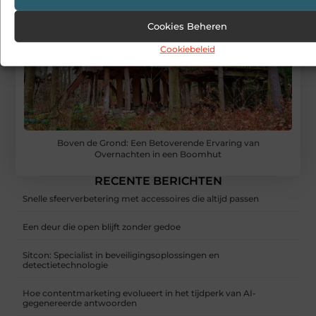
Cookies Beheren
Cookiebeleid
Boven de Grond: Een Betoverende Ervaring van
Overnachten in een Boomhut
RECENTE BERICHTEN
Snelle sfeerverbetering met accessoires die altijd passen
Een deur die open blijft zonder gedoe
Sitcon: Specialist in beveiligingsoplossingen en
detectietechnologie
Hoe contentmarketing evolueert in het tijdperk van AI-
gegenereerde antwoorden