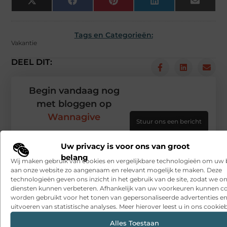
X
Facebook
Pinterest
LinkedIn
Email
(Twitter)
Tags en Categorieën:
Vakantie
DEEL DIT:
Begin vandaag nog
met bloggen op
Wannagive
Stuur ons een bericht
Registreer hier
Uw privacy is voor ons van groot
belang
Wij maken gebruik van cookies en vergelijkbare technologieën om uw
aan onze website zo aangenaam en relevant mogelijk te maken. Deze
technologieën geven ons inzicht in het gebruik van de site, zodat we o
diensten kunnen verbeteren. Afhankelijk van uw voorkeuren kunnen c
worden gebruikt voor het tonen van gepersonaliseerde advertenties en
uitvoeren van statistische analyses. Meer hierover leest u in ons cookieb
Alles Toestaan