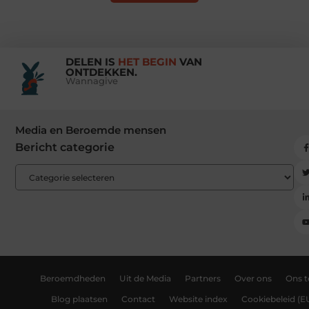
DELEN IS
HET BEGIN
VAN
ONTDEKKEN.
Wannagive
Media en Beroemde mensen
Bericht categorie
Beroemdheden
Uit de Media
Partners
Over ons
Ons 
Blog plaatsen
Contact
Website index
Cookiebeleid (E