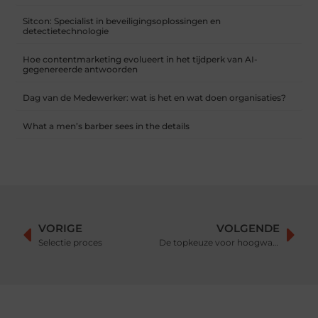
Sitcon: Specialist in beveiligingsoplossingen en
detectietechnologie
Hoe contentmarketing evolueert in het tijdperk van AI-
gegenereerde antwoorden
Dag van de Medewerker: wat is het en wat doen organisaties?
What a men’s barber sees in the details
VORIGE
VOLGENDE
Selectie proces
De topkeuze voor hoogwaardige sieraden is zilver 925 .