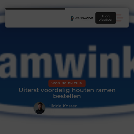
Blog
plaatsen
WONING EN TUIN
Uiterst voordelig houten ramen
bestellen
Hidde Koster
Creatief redacteur & Schrijver