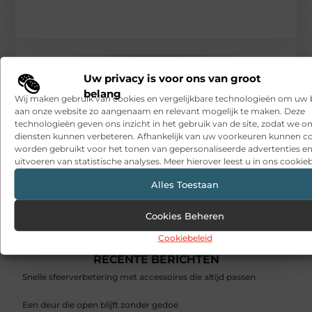
Uw privacy is voor ons van groot
belang
Wij maken gebruik van cookies en vergelijkbare technologieën om uw
aan onze website zo aangenaam en relevant mogelijk te maken. Deze
technologieën geven ons inzicht in het gebruik van de site, zodat we o
diensten kunnen verbeteren. Afhankelijk van uw voorkeuren kunnen c
worden gebruikt voor het tonen van gepersonaliseerde advertenties en
uitvoeren van statistische analyses. Meer hierover leest u in ons cookieb
Alles Toestaan
Cookies Beheren
Uiterst voordelig houten ramen bestellen
Cookiebeleid
RECENTE BERICHTEN
Snelle sfeerverbetering met accessoires die altijd passen
Een deur die open blijft zonder gedoe