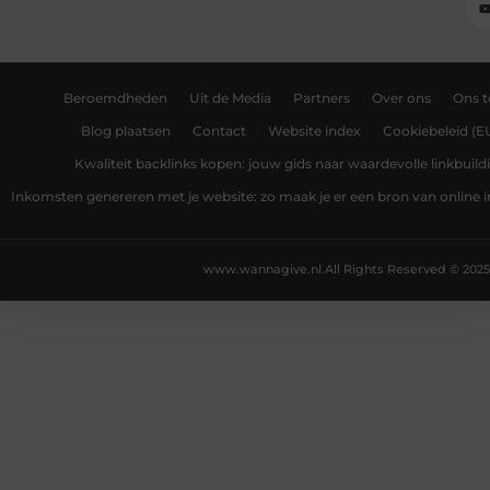
Beroemdheden
Uit de Media
Partners
Over ons
Ons 
Blog plaatsen
Contact
Website index
Cookiebeleid (E
Kwaliteit backlinks kopen: jouw gids naar waardevolle linkbuild
Inkomsten genereren met je website: zo maak je er een bron van online
www.wannagive.nl.
All Rights Reserved © 2025