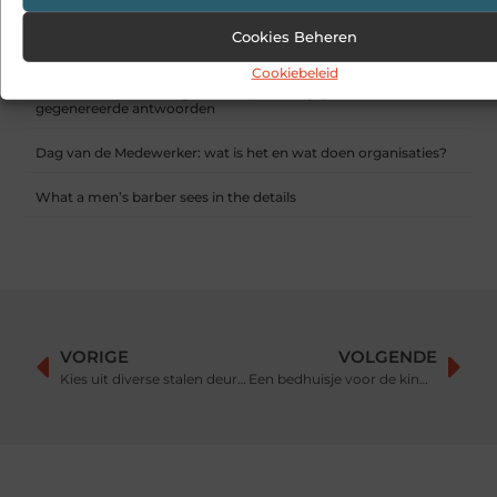
Sitcon: Specialist in beveiligingsoplossingen en
Cookies Beheren
detectietechnologie
Cookiebeleid
Hoe contentmarketing evolueert in het tijdperk van AI-
gegenereerde antwoorden
Dag van de Medewerker: wat is het en wat doen organisaties?
What a men’s barber sees in the details
VORIGE
VOLGENDE
Kies uit diverse stalen deuren in deze showroom in Oosterhout
Een bedhuisje voor de kinderkamer