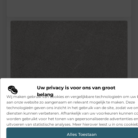
Uw privacy is voor ons van groot
belang
Wij maken gebruik van cookies en vergelijkbare technologieën om uw
aan onze website zo aangenaam en relevant mogelijk te maken. Deze
Natuursteentegels kopen bij een expert
technologieën geven ons inzicht in het gebruik van de site, zodat we o
diensten kunnen verbeteren. Afhankelijk van uw voorkeuren kunnen c
RECENTE BERICHTEN
worden gebruikt voor het tonen van gepersonaliseerde advertenties en
Snelle sfeerverbetering met accessoires die altijd passen
uitvoeren van statistische analyses. Meer hierover leest u in ons cookieb
Alles Toestaan
Een deur die open blijft zonder gedoe