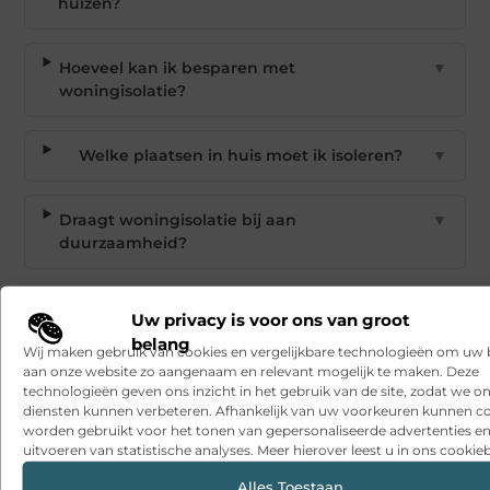
huizen?
Hoeveel kan ik besparen met
▼
woningisolatie?
Welke plaatsen in huis moet ik isoleren?
▼
Draagt woningisolatie bij aan
▼
duurzaamheid?
Goed artikel? Deel hem dan op:
Uw privacy is voor ons van groot
belang
X
Facebook
Pinterest
LinkedIn
Email
Wij maken gebruik van cookies en vergelijkbare technologieën om uw
(Twitter)
aan onze website zo aangenaam en relevant mogelijk te maken. Deze
technologieën geven ons inzicht in het gebruik van de site, zodat we o
diensten kunnen verbeteren. Afhankelijk van uw voorkeuren kunnen c
Tags en Categorieën:
worden gebruikt voor het tonen van gepersonaliseerde advertenties en
Woningen
,
isolatie
,
woningen
uitvoeren van statistische analyses. Meer hierover leest u in ons cookieb
DEEL DIT:
Alles Toestaan