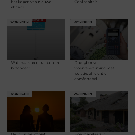
het kopen van nieuwe
Gooi sanitair
sloten?
WONINGEN
WONINGEN
Wat maakt een tuinbord zo
Droogbouw
bijzonder?
vloerverwarming met
isolatie: efficiënt en
comfortabel
WONINGEN
WONINGEN
Uw huis wel of niet
Hoe makelaars in