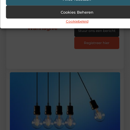
Cookies Beheren
Begin vandaag nog
met bloggen op
Cookiebeleid
Wannagive
Stuur ons een bericht
Registreer hier