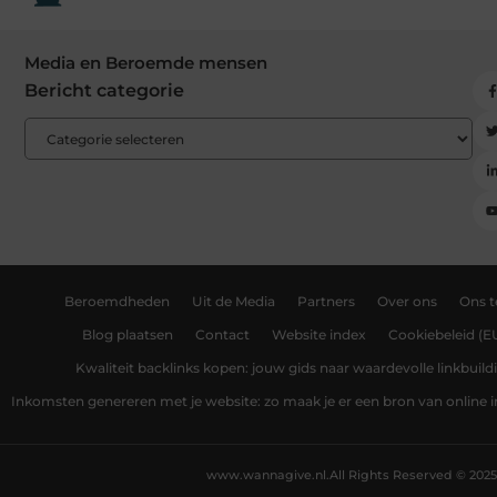
Media en Beroemde mensen
Bericht categorie
Beroemdheden
Uit de Media
Partners
Over ons
Ons 
Blog plaatsen
Contact
Website index
Cookiebeleid (E
Kwaliteit backlinks kopen: jouw gids naar waardevolle linkbuild
Inkomsten genereren met je website: zo maak je er een bron van online
www.wannagive.nl.
All Rights Reserved © 2025