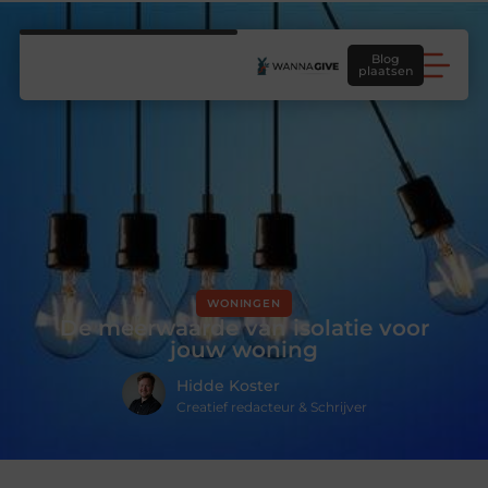
Blog
plaatsen
WONINGEN
De meerwaarde van isolatie voor
jouw woning
Hidde Koster
Creatief redacteur & Schrijver