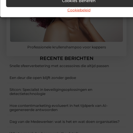
Cookies Beheren
Cookiebeleid
Professionele krullenshampoo voor kappers
RECENTE BERICHTEN
Snelle sfeerverbetering met accessoires die altijd passen
Een deur die open blijft zonder gedoe
Sitcon: Specialist in beveiligingsoplossingen en
detectietechnologie
Hoe contentmarketing evolueert in het tijdperk van AI-
gegenereerde antwoorden
Dag van de Medewerker: wat is het en wat doen organisaties?