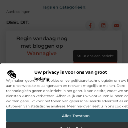
Tags en Categorieën:
Aanbiedingen
DEEL DIT:
Begin vandaag nog
met bloggen op
Wannagive
Stuur ons een bericht
Registreer hier
Uw privacy is voor ons van groot
belang
Wij maken gebruik van cookies en vergelijkbare technologieën om uw
aan onze website zo aangenaam en relevant mogelijk te maken. Deze
technologieën geven ons inzicht in het gebruik van de site, zodat we o
diensten kunnen verbeteren. Afhankelijk van uw voorkeuren kunnen c
worden gebruikt voor het tonen van gepersonaliseerde advertenties en
uitvoeren van statistische analyses. Meer hierover leest u in ons cookieb
Alles Toestaan