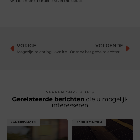
What a men’s barber sees in the details
VORIGE
VOLGENDE
Magazijninrichting: kwaliteit en duurzaamheid in stellingen
Ontdek het geheim achter jouw nieuwe comfortabele outfit
VERKEN ONZE BLOGS
Gerelateerde berichten
die u mogelijk
interesseren
AANBIEDINGEN
AANBIEDINGEN