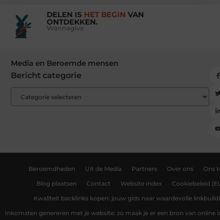
DELEN IS
HET BEGIN
VAN
ONTDEKKEN.
Wannagive
Media en Beroemde mensen
Bericht categorie
Beroemdheden
Uit de Media
Partners
Over ons
Ons 
Blog plaatsen
Contact
Website index
Cookiebeleid (E
Kwaliteit backlinks kopen: jouw gids naar waardevolle linkbuild
Inkomsten genereren met je website: zo maak je er een bron van online