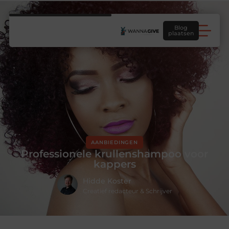
Blog
plaatsen
AANBIEDINGEN
Professionele krullenshampoo voor
kappers
Hidde Koster
Creatief redacteur & Schrijver