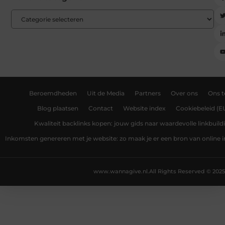
Beroemdheden
Uit de Media
Partners
Over ons
Ons 
Blog plaatsen
Contact
Website index
Cookiebeleid (E
Kwaliteit backlinks kopen: jouw gids naar waardevolle linkbuild
Inkomsten genereren met je website: zo maak je er een bron van online
www.wannagive.nl.
All Rights Reserved © 2025