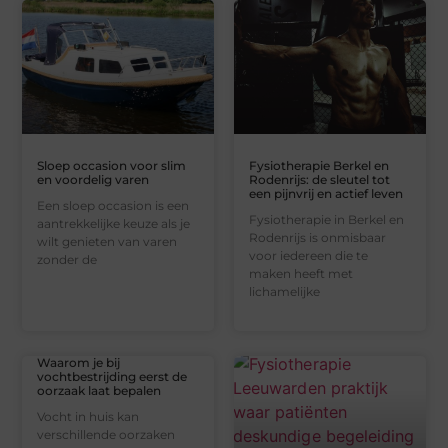
Sloep occasion voor slim
Fysiotherapie Berkel en
en voordelig varen
Rodenrijs: de sleutel tot
een pijnvrij en actief leven
Een sloep occasion is een
Fysiotherapie in Berkel en
aantrekkelijke keuze als je
Rodenrijs is onmisbaar
wilt genieten van varen
voor iedereen die te
zonder de
maken heeft met
lichamelijke
Waarom je bij
vochtbestrijding eerst de
oorzaak laat bepalen
Vocht in huis kan
verschillende oorzaken