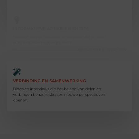
INFORMATIEVE ARTIKELEN EN TIPS
Handige kennis, inzichten en adviezen die je direct
kunt toepassen in je eigen leven.
BEKIJK MEER OVER ONS
VERBINDING EN SAMENWERKING
Blogs en interviews die het belang van delen en
verbinden benadrukken en nieuwe perspectieven
openen.