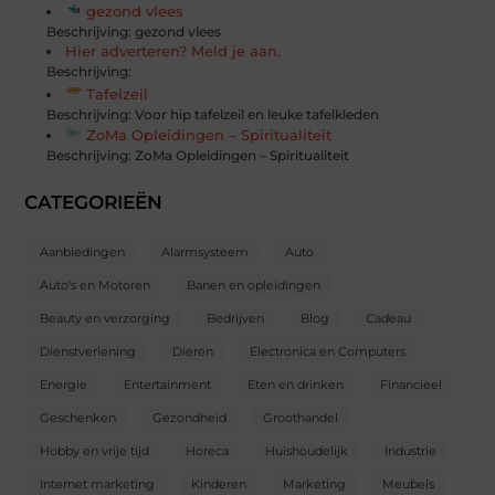
gezond vlees
Beschrijving: gezond vlees
Hier adverteren? Meld je aan.
Beschrijving:
Tafelzeil
Beschrijving: Voor hip tafelzeil en leuke tafelkleden
ZoMa Opleidingen – Spiritualiteit
Beschrijving: ZoMa Opleidingen – Spiritualiteit
CATEGORIEËN
Aanbiedingen
Alarmsysteem
Auto
Auto's en Motoren
Banen en opleidingen
Beauty en verzorging
Bedrijven
Blog
Cadeau
Dienstverlening
Dieren
Electronica en Computers
Energie
Entertainment
Eten en drinken
Financieel
Geschenken
Gezondheid
Groothandel
Hobby en vrije tijd
Horeca
Huishoudelijk
Industrie
Internet marketing
Kinderen
Marketing
Meubels