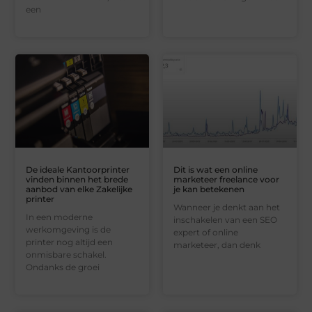
een
De ideale Kantoorprinter
Dit is wat een online
vinden binnen het brede
marketeer freelance voor
aanbod van elke Zakelijke
je kan betekenen
printer
Wanneer je denkt aan het
In een moderne
inschakelen van een SEO
werkomgeving is de
expert of online
printer nog altijd een
marketeer, dan denk
onmisbare schakel.
Ondanks de groei