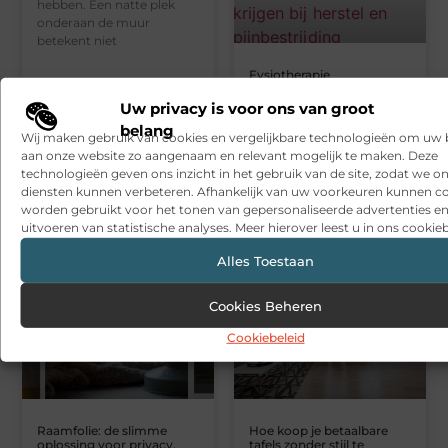
hebben. Een natte plek
onderaan de muur
betekent niet
Fysiotherapie
Leeuwarden: deskundige
hulp bij klachten en herstel
Uw privacy is voor ons van groot
Heb je last van
belang
Wij maken gebruik van cookies en vergelijkbare technologieën om uw
pijnklachten of moeite
aan onze website zo aangenaam en relevant mogelijk te maken. Deze
met bewegen? Dan kan
technologieën geven ons inzicht in het gebruik van de site, zodat we o
Fysiotherapie Leeuwarden
diensten kunnen verbeteren. Afhankelijk van uw voorkeuren kunnen c
je helpen
worden gebruikt voor het tonen van gepersonaliseerde advertenties en
uitvoeren van statistische analyses. Meer hierover leest u in ons cookieb
Alles Toestaan
Cookies Beheren
Cookiebeleid
Raamfolie: de slimme
Hoe koop je betaalbare
oplossing voor privacy,
tafels zonder stijl te