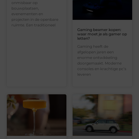
onmisbaar op
bouwplaatsen,
evenementen en
projecten in de openbare
ruimte. Een traditioneel
Gaming beamer kopen:
waar moet je als gamer op
letten?
Gaming heeft de
afgelopen jaren een
enorme ontwikkeling
doorgemaakt. Moderne
consoles en krachtige pc’s
leveren