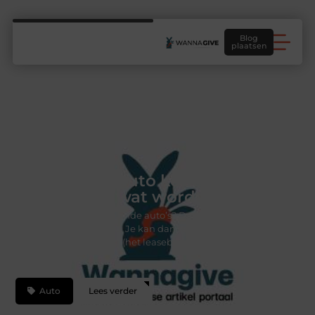
Blog
plaatsen
Een nieuwe auto kopen of een
auto leasen wat wordt het?
Rij je graag in verschillende auto’s? Dan is een auto
leasen wel iets voor jou. Je kan dan tegen een
maandelijkse betaling (het leasebedrag), een periode
lang, de auto van
Auto
Lees verder