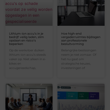
Lithium-ion accu’s in je
Hoe high-end
bedrijf: veilig laden, slim
vergaderruimtes bijdragen
opslaan en risico’s
aan professionele
beperken
besluitvorming
Op de werkvloer duiken
Belangrijke beslissingen
lithium-ion accu’s steeds
neem je niet zomaar. Of
vaker op. Niet alleen in e-
het nu gaat om
bikes en
strategische keuzes,
accugereedschap,
investeringen of