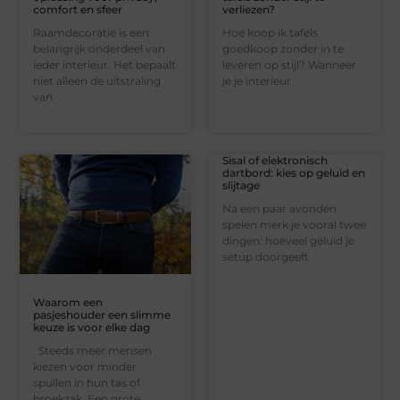
comfort en sfeer
verliezen?
Raamdecoratie is een
Hoe koop ik tafels
belangrijk onderdeel van
goedkoop zonder in te
ieder interieur. Het bepaalt
leveren op stijl? Wanneer
niet alleen de uitstraling
je je interieur
van
Sisal of elektronisch
dartbord: kies op geluid en
slijtage
Na een paar avonden
spelen merk je vooral twee
dingen: hoeveel geluid je
setup doorgeeft
Waarom een
pasjeshouder een slimme
keuze is voor elke dag
Steeds meer mensen
kiezen voor minder
spullen in hun tas of
broekzak. Een grote,