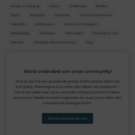
Mode en Kleding
Motor
Onderwijs
Relatie
Sport
Telefonie
Toerisme
Tuin en buitenleven
Vakantie
Verbouwen
Vervoer en transport
Webdesign
Winkelen
Woningen
Woning en Tuin
Zakelijk
Zakelijke dienstverlening
Zorg
Word onderdeel van onze community!
Sluit je aan bij een groeiende groep enthousiaste lezers en
schrijvers. Wannagive.nl is meer dan alleen een platform –
het is een plek waar jouw woorden impact kunnen maken,
waar jouw ideeën kunnen inspireren en waar jouw stem een
waardevolle bijdrage levert.
Word schrijver bij ons