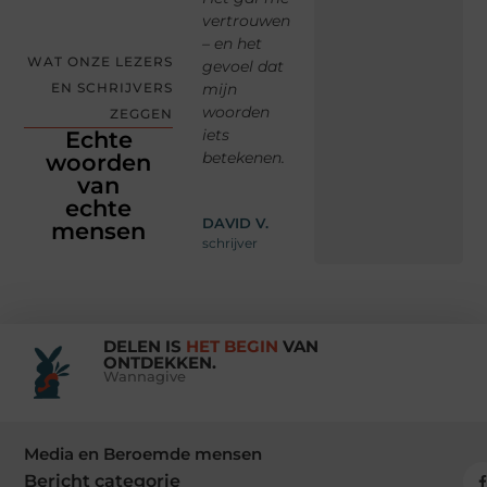
tijd
telt.
vertrouwen
En waar je
gr
tje
– en het
niet alleen
ges
WAT ONZE LEZERS
rd.
gevoel dat
kijkt naar
SAMIRA K.
EN SCHRIJVERS
mijn
de wereld,
vaste lezer
NIE
woorden
maar ook
ZEGGEN
gas
IEK
iets
naar jezelf.
Echte
betekenen.
woorden
van
r
LIANNE T.
echte
bezoeker
DAVID V.
mensen
schrijver
DELEN IS
HET BEGIN
VAN
ONTDEKKEN.
Wannagive
Media en Beroemde mensen
Bericht categorie