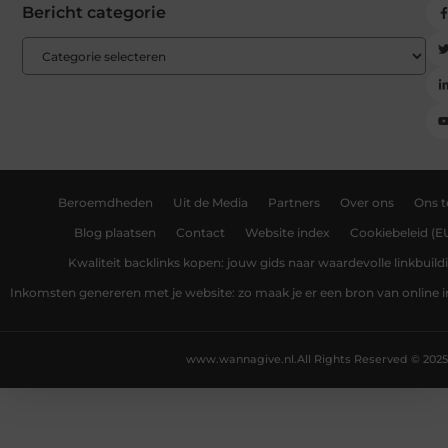
Bericht categorie
Beroemdheden
Uit de Media
Partners
Over ons
Ons 
Blog plaatsen
Contact
Website index
Cookiebeleid (E
Kwaliteit backlinks kopen: jouw gids naar waardevolle linkbuild
Inkomsten genereren met je website: zo maak je er een bron van online
www.wannagive.nl.
All Rights Reserved © 2025