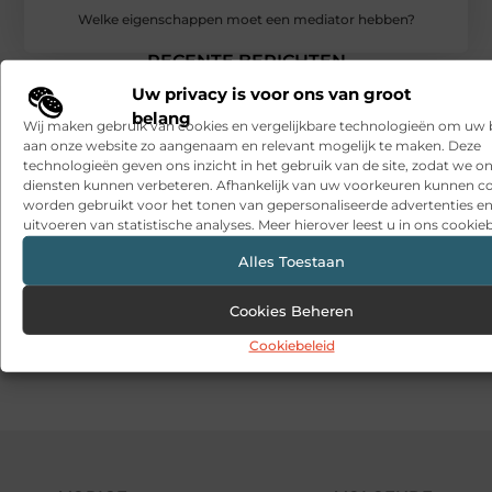
Welke eigenschappen moet een mediator hebben?
RECENTE BERICHTEN
Snelle sfeerverbetering met accessoires die altijd passen
Uw privacy is voor ons van groot
belang
Wij maken gebruik van cookies en vergelijkbare technologieën om uw
Een deur die open blijft zonder gedoe
aan onze website zo aangenaam en relevant mogelijk te maken. Deze
technologieën geven ons inzicht in het gebruik van de site, zodat we o
Sitcon: Specialist in beveiligingsoplossingen en
diensten kunnen verbeteren. Afhankelijk van uw voorkeuren kunnen c
detectietechnologie
worden gebruikt voor het tonen van gepersonaliseerde advertenties en
uitvoeren van statistische analyses. Meer hierover leest u in ons cookieb
Hoe contentmarketing evolueert in het tijdperk van AI-
gegenereerde antwoorden
Alles Toestaan
Dag van de Medewerker: wat is het en wat doen organisaties?
Cookies Beheren
What a men’s barber sees in the details
Cookiebeleid