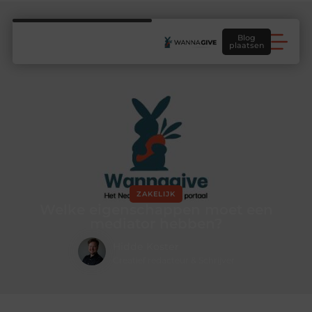
Blog
plaatsen
ZAKELIJK
Welke eigenschappen moet een
mediator hebben?
Hidde Koster
Creatief redacteur & Schrijver