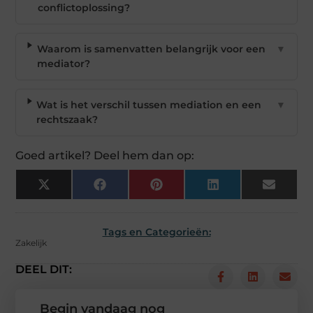
conflictoplossing?
Waarom is samenvatten belangrijk voor een
▼
mediator?
Wat is het verschil tussen mediation en een
▼
rechtszaak?
Goed artikel? Deel hem dan op:
X
Facebook
Pinterest
LinkedIn
Email
(Twitter)
Tags en Categorieën:
Zakelijk
DEEL DIT:
Begin vandaag nog