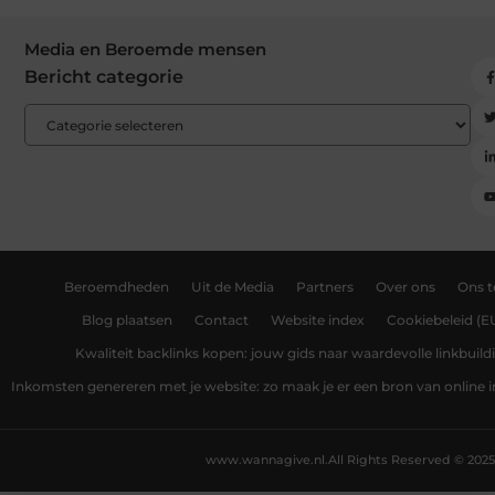
Media en Beroemde mensen
Bericht categorie
Beroemdheden
Uit de Media
Partners
Over ons
Ons 
Blog plaatsen
Contact
Website index
Cookiebeleid (E
Kwaliteit backlinks kopen: jouw gids naar waardevolle linkbuild
Inkomsten genereren met je website: zo maak je er een bron van online
www.wannagive.nl.
All Rights Reserved © 2025