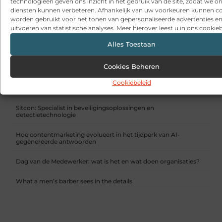
technologieën geven ons inzicht in het gebruik van de site, zodat we o
diensten kunnen verbeteren. Afhankelijk van uw voorkeuren kunnen c
worden gebruikt voor het tonen van gepersonaliseerde advertenties en
uitvoeren van statistische analyses. Meer hierover leest u in ons cookieb
Verschillende soorten grasmaaiers
Alles Toestaan
RECENTE BERICHTEN
Cookies Beheren
Snelle sfeerverbetering met accessoires die altijd passen
Cookiebeleid
Een deur die open blijft zonder gedoe
Sitcon: Specialist in beveiligingsoplossingen en
detectietechnologie
Hoe contentmarketing evolueert in het tijdperk van AI-
gegenereerde antwoorden
Dag van de Medewerker: wat is het en wat doen organisaties?
What a men’s barber sees in the details