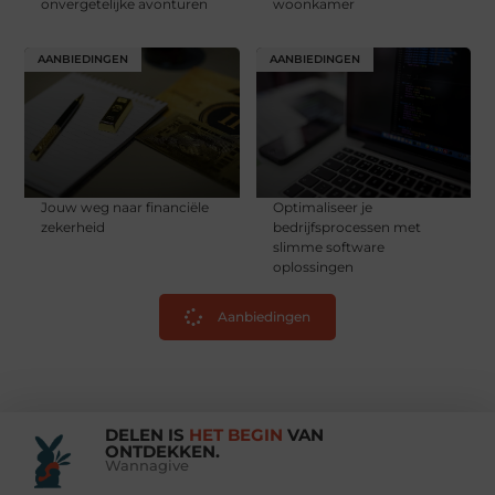
onvergetelijke avonturen
woonkamer
AANBIEDINGEN
AANBIEDINGEN
Jouw weg naar financiële
Optimaliseer je
zekerheid
bedrijfsprocessen met
slimme software
oplossingen
Aanbiedingen
DELEN IS
HET BEGIN
VAN
ONTDEKKEN.
Wannagive