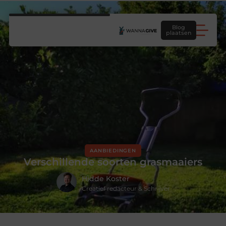
Blog
plaatsen
AANBIEDINGEN
Verschillende soorten grasmaaiers
Hidde Koster
Creatief redacteur & Schrijver