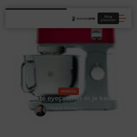
Blog
plaatsen
HORECA
Een echte eyecatcher in je keuken
Hidde Koster
Creatief redacteur & Schrijver