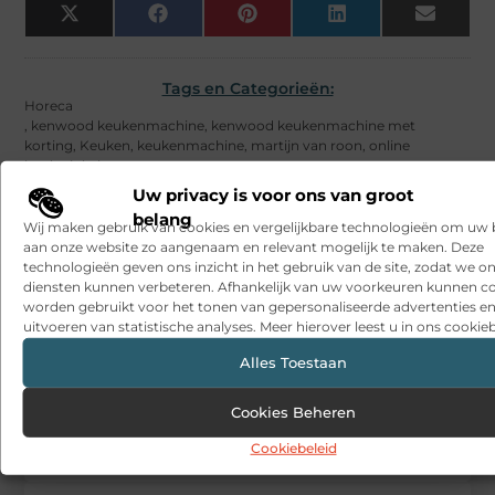
X
Facebook
Pinterest
LinkedIn
Email
(Twitter)
Tags en Categorieën:
Horeca
,
kenwood keukenmachine
,
kenwood keukenmachine met
korting
,
Keuken
,
keukenmachine
,
martijn van roon
,
online
kookwinkel
Uw privacy is voor ons van groot
DEEL DIT:
belang
Wij maken gebruik van cookies en vergelijkbare technologieën om uw
aan onze website zo aangenaam en relevant mogelijk te maken. Deze
Begin vandaag nog
technologieën geven ons inzicht in het gebruik van de site, zodat we o
diensten kunnen verbeteren. Afhankelijk van uw voorkeuren kunnen c
met bloggen op
worden gebruikt voor het tonen van gepersonaliseerde advertenties en
Wannagive
uitvoeren van statistische analyses. Meer hierover leest u in ons cookieb
Stuur ons een bericht
Alles Toestaan
Registreer hier
Cookies Beheren
Cookiebeleid