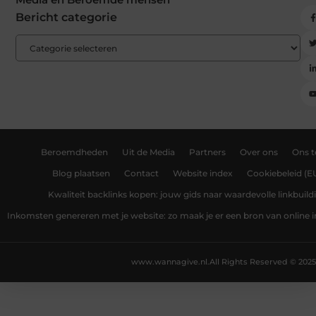
Bericht categorie
Beroemdheden
Uit de Media
Partners
Over ons
Ons 
Blog plaatsen
Contact
Website index
Cookiebeleid (E
Kwaliteit backlinks kopen: jouw gids naar waardevolle linkbuild
Inkomsten genereren met je website: zo maak je er een bron van online
www.wannagive.nl.
All Rights Reserved © 2025