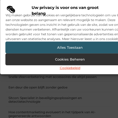
Uw privacy is voor ons van groot
belang
Wij maken gebruik van cookies en vergelijkbare technologieën om uw
aan onze website zo aangenaam en relevant mogelijk te maken. Deze
technologieën geven ons inzicht in het gebruik van de site, zodat we o
diensten kunnen verbeteren. Afhankelijk van uw voorkeuren kunnen c
worden gebruikt voor het tonen van gepersonaliseerde advertenties en
uitvoeren van statistische analyses. Meer hierover leest u in ons cookieb
Alles Toestaan
De kunst van het perfecte vloerkleed: zo maak je de juiste
Cookies Beheren
keuze voor jouw woonkamer
Cookiebeleid
RECENTE BERICHTEN
Snelle sfeerverbetering met accessoires die altijd passen
Een deur die open blijft zonder gedoe
Sitcon: Specialist in beveiligingsoplossingen en
detectietechnologie
Hoe contentmarketing evolueert in het tijdperk van AI-
gegenereerde antwoorden