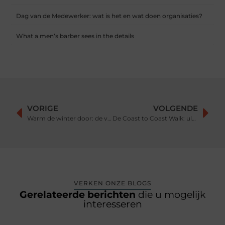
Dag van de Medewerker: wat is het en wat doen organisaties?
What a men’s barber sees in the details
VORIGE
VOLGENDE
Warm de winter door: de voordelen van een warmtekussen
De Coast to Coast Walk: ultieme trail door drie nationale parken
VERKEN ONZE BLOGS
Gerelateerde berichten
die u mogelijk
interesseren