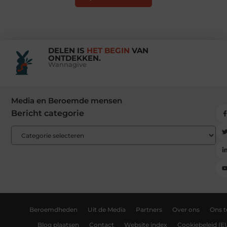
DELEN IS
HET BEGIN
VAN
ONTDEKKEN.
Wannagive
Media en Beroemde mensen
Bericht categorie
Beroemdheden
Uit de Media
Partners
Over ons
Ons 
Blog plaatsen
Contact
Website index
Cookiebeleid (E