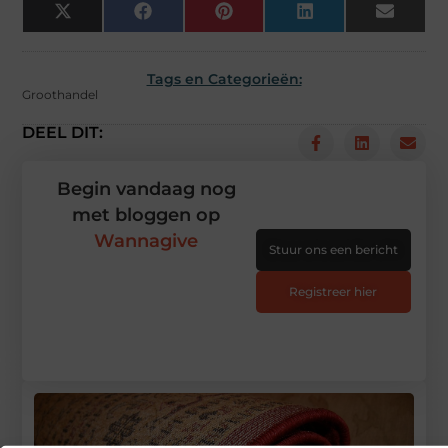
X
Facebook
Pinterest
LinkedIn
Email
(Twitter)
Tags en Categorieën:
Groothandel
DEEL DIT:
Begin vandaag nog
met bloggen op
Wannagive
Stuur ons een bericht
Registreer hier