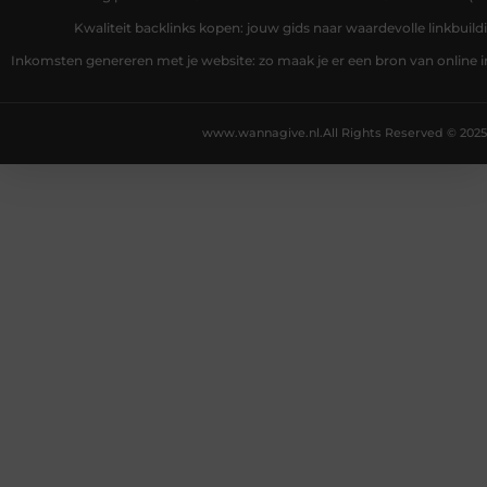
Kwaliteit backlinks kopen: jouw gids naar waardevolle linkbuild
Inkomsten genereren met je website: zo maak je er een bron van online
www.wannagive.nl.
All Rights Reserved © 2025