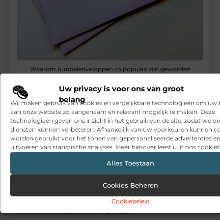
Waarom bubbelenveloppen zo populair zijn geworden
RECENTE BERICHTEN
Uw privacy is voor ons van groot
belang
Snelle sfeerverbetering met accessoires die altijd passen
Wij maken gebruik van cookies en vergelijkbare technologieën om uw
aan onze website zo aangenaam en relevant mogelijk te maken. Deze
Een deur die open blijft zonder gedoe
technologieën geven ons inzicht in het gebruik van de site, zodat we o
diensten kunnen verbeteren. Afhankelijk van uw voorkeuren kunnen c
worden gebruikt voor het tonen van gepersonaliseerde advertenties en
Sitcon: Specialist in beveiligingsoplossingen en
detectietechnologie
uitvoeren van statistische analyses. Meer hierover leest u in ons cookieb
Alles Toestaan
Hoe contentmarketing evolueert in het tijdperk van AI-
gegenereerde antwoorden
Cookies Beheren
Dag van de Medewerker: wat is het en wat doen organisaties?
Cookiebeleid
What a men’s barber sees in the details