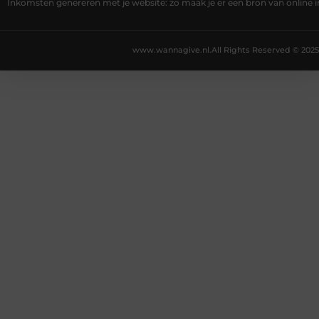
Inkomsten genereren met je website: zo maak je er een bron van online
www.wannagive.nl.
All Rights Reserved © 2025