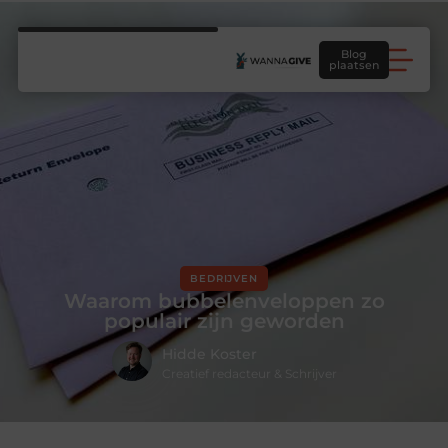
Blog
plaatsen
BEDRIJVEN
Waarom bubbelenveloppen zo
populair zijn geworden
Hidde Koster
Creatief redacteur & Schrijver