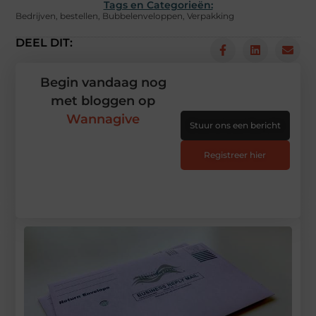
Tags en Categorieën:
Bedrijven
,
bestellen
,
Bubbelenveloppen
,
Verpakking
DEEL DIT:
Begin vandaag nog
met bloggen op
Wannagive
Stuur ons een bericht
Registreer hier