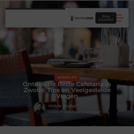
Blog
plaatsen
WINKELEN
Ontdek de Beste Cafetaria in
Zwolle: Tips en Veelgestelde
Vragen
Hidde Koster
Creatief redacteur & Schrijver