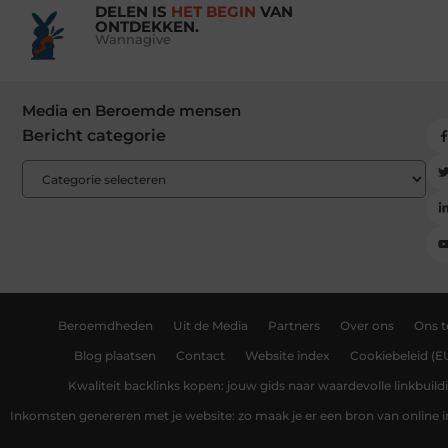
DELEN IS
HET BEGIN
VAN
ONTDEKKEN.
Wannagive
Media en Beroemde mensen
Bericht categorie
Beroemdheden
Uit de Media
Partners
Over ons
Ons 
Blog plaatsen
Contact
Website index
Cookiebeleid (E
Kwaliteit backlinks kopen: jouw gids naar waardevolle linkbuild
Inkomsten genereren met je website: zo maak je er een bron van online