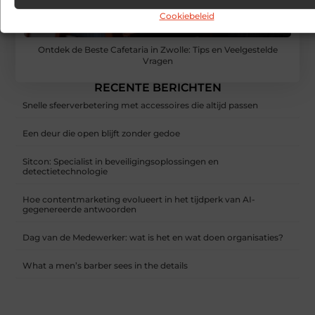
Cookiebeleid
Ontdek de Beste Cafetaria in Zwolle: Tips en Veelgestelde
Vragen
RECENTE BERICHTEN
Snelle sfeerverbetering met accessoires die altijd passen
Een deur die open blijft zonder gedoe
Sitcon: Specialist in beveiligingsoplossingen en
detectietechnologie
Hoe contentmarketing evolueert in het tijdperk van AI-
gegenereerde antwoorden
Dag van de Medewerker: wat is het en wat doen organisaties?
What a men’s barber sees in the details