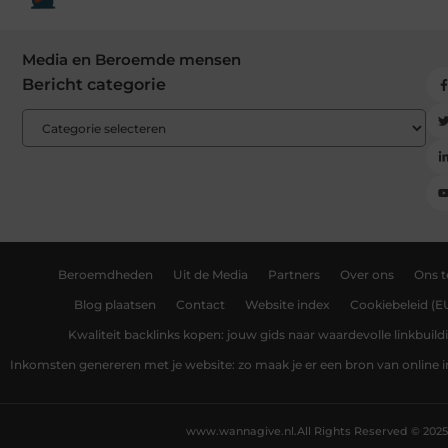
Media en Beroemde mensen
Bericht categorie
Beroemdheden
Uit de Media
Partners
Over ons
Ons 
Blog plaatsen
Contact
Website index
Cookiebeleid (E
Kwaliteit backlinks kopen: jouw gids naar waardevolle linkbuild
Inkomsten genereren met je website: zo maak je er een bron van online
www.wannagive.nl.
All Rights Reserved © 2025