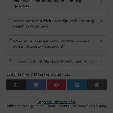
Voor wie is teambuilding in Limburg
▼
geschikt?
Welke andere activiteiten zijn er in Limburg
▼
naast lasergamen?
Waarom is lasergamen in grotten anders
▼
dan in gewone gebouwen?
Hoe dicht ligt Maastricht bij Valkenburg?
▼
Goed artikel? Deel hem dan op:
X
Facebook
Pinterest
LinkedIn
Email
(Twitter)
Tags en Categorieën:
Hobby en vrije tijd
,
teambuilding in limburg
,
teambuilding limburg