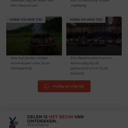
Valkuilen bij het leren van
Een fitnesstouw is zeer
een nieuwe taal
veelzijdig
HOBBY EN VRIJE TIJD
HOBBY EN VRIJE TIJD
Hier kan je een rocket
Een feestlocatie huurt u
stove kopen voor jouw
eenvoudig bij dit
kampeertrip
partycentrum in Zuid-
Holland
Hobby en vrije tijd
DELEN IS
HET BEGIN
VAN
ONTDEKKEN.
Wannagive