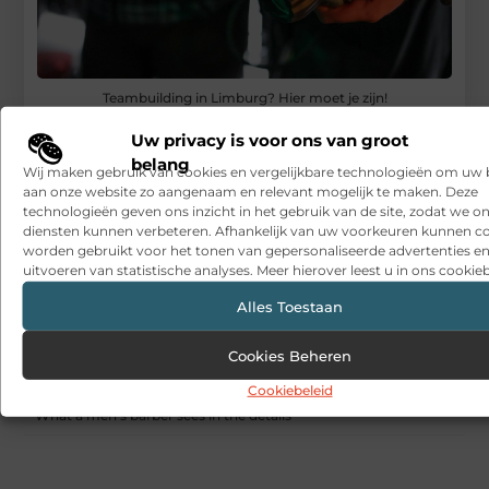
Teambuilding in Limburg? Hier moet je zijn!
RECENTE BERICHTEN
Uw privacy is voor ons van groot
belang
Snelle sfeerverbetering met accessoires die altijd passen
Wij maken gebruik van cookies en vergelijkbare technologieën om uw
aan onze website zo aangenaam en relevant mogelijk te maken. Deze
Een deur die open blijft zonder gedoe
technologieën geven ons inzicht in het gebruik van de site, zodat we o
diensten kunnen verbeteren. Afhankelijk van uw voorkeuren kunnen c
worden gebruikt voor het tonen van gepersonaliseerde advertenties en
Sitcon: Specialist in beveiligingsoplossingen en
detectietechnologie
uitvoeren van statistische analyses. Meer hierover leest u in ons cookieb
Alles Toestaan
Hoe contentmarketing evolueert in het tijdperk van AI-
gegenereerde antwoorden
Cookies Beheren
Dag van de Medewerker: wat is het en wat doen organisaties?
Cookiebeleid
What a men’s barber sees in the details