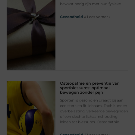
bewust bezig zijn met hun fysieke
Gezondheid
// Lees verder »
Osteopathie en preventie van
sportblessures: optimaal
bewegen zonder pijn
Sporten is gezond en draagt bij aan
een sterk en fit lichaam. Toch kunnen
overbelasting, verkeerde bewegingen
of een slechte lichaamshouding
leiden tot blessures. Osteopathie
Gezondheid
// Lees verder »