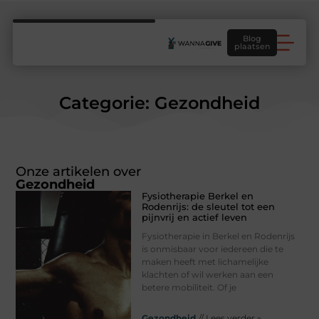
Blog
plaatsen
Categorie: Gezondheid
Onze artikelen over
Gezondheid
Fysiotherapie Berkel en
Rodenrijs: de sleutel tot een
pijnvrij en actief leven
Fysiotherapie in Berkel en Rodenrijs
is onmisbaar voor iedereen die te
maken heeft met lichamelijke
klachten of wil werken aan een
betere mobiliteit. Of je
Gezondheid
// Lees verder »