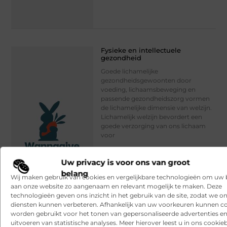
Fysieke en intellectuele
gezondheid
Goede lichamelijke
gezondheidsgewoonten door
voeding, lichaamsbeweging en
passende gezondheidszorg vormen
de lichamelijke dimensie van welzijn.
Lichamelijk welzijn bevordert een
goede verzorging van ons lichaam
voor
Gezondheid
// Lees verder »
Uw privacy is voor ons van groot
belang
Wij maken gebruik van cookies en vergelijkbare technologieën om uw
aan onze website zo aangenaam en relevant mogelijk te maken. Deze
technologieën geven ons inzicht in het gebruik van de site, zodat we o
diensten kunnen verbeteren. Afhankelijk van uw voorkeuren kunnen c
worden gebruikt voor het tonen van gepersonaliseerde advertenties en
uitvoeren van statistische analyses. Meer hierover leest u in ons cookieb