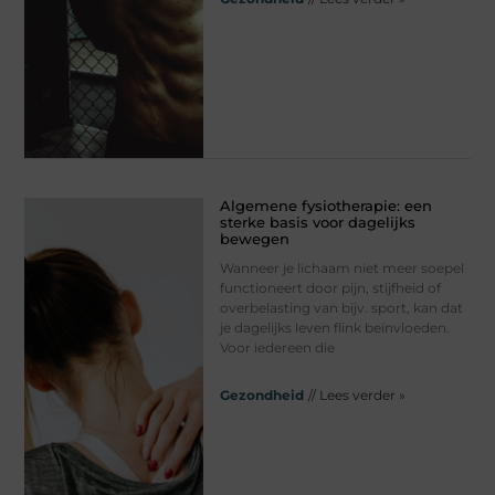
Algemene fysiotherapie: een
sterke basis voor dagelijks
bewegen
Wanneer je lichaam niet meer soepel
functioneert door pijn, stijfheid of
overbelasting van bijv. sport, kan dat
je dagelijks leven flink beïnvloeden.
Voor iedereen die
Gezondheid
// Lees verder »