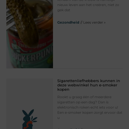
nieuw leven aan het creëren, niet zo
gek dat
Gezondheid
// Lees verder »
Sigarettenliefhebbers kunnen in
deze webwinkel hun e-smoker
kopen
Rookt u graag één of meerdere
sigaretten op een dag? Dan is
elektronisch roken echt iets voor u!
Een e-smoker kopen zorgt ervoor dat
u