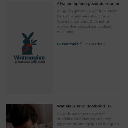
Afvallen op een gezonde manier
Wil jij een gezond gewicht bereiken?
Dan is het een vereiste dat je je
levensstijl aanpast. Dit is echter
makkelijker gezegd dan gedaan,
maar niet
Gezondheid
// Lees verder »
Wat als je kind doofblind is?
Als je de ouder bent van een
doofblind kind dan sta voor een
gigantische uitdaging. Het is logisch