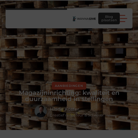
Blog
plaatsen
AANBIEDINGEN
Magazijninrichting: kwaliteit en
duurzaamheid in stellingen
Hidde Koster
Creatief redacteur & Schrijver