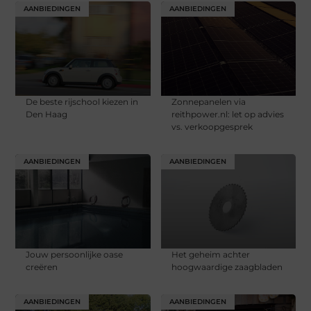
AANBIEDINGEN
AANBIEDINGEN
De beste rijschool kiezen in
Zonnepanelen via
Den Haag
reithpower.nl: let op advies
vs. verkoopgesprek
AANBIEDINGEN
AANBIEDINGEN
Jouw persoonlijke oase
Het geheim achter
creëren
hoogwaardige zaagbladen
AANBIEDINGEN
AANBIEDINGEN