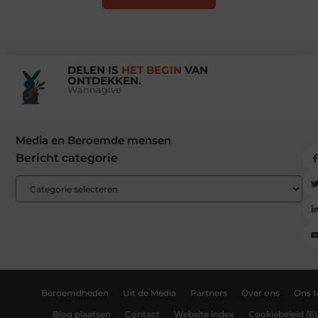
DELEN IS
HET BEGIN
VAN
ONTDEKKEN.
Wannagive
Media en Beroemde mensen
Bericht categorie
Beroemdheden
Uit de Media
Partners
Over ons
Ons 
Blog plaatsen
Contact
Website index
Cookiebeleid (E