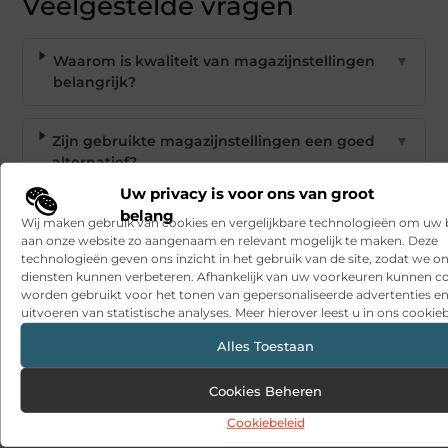
Veelgestelde vragen
Waarom is kwaliteit van magazijnstellingen
▼
belangrijk?
Zijn gebruikte magazijnstellingen een goed
▼
alternatief?
Uw privacy is voor ons van groot
belang
Welke soorten magazijnstellingen zijn er?
▼
Wij maken gebruik van cookies en vergelijkbare technologieën om uw
aan onze website zo aangenaam en relevant mogelijk te maken. Deze
technologieën geven ons inzicht in het gebruik van de site, zodat we o
diensten kunnen verbeteren. Afhankelijk van uw voorkeuren kunnen c
Hoe verbeter ik de efficiëntie van mijn
▼
worden gebruikt voor het tonen van gepersonaliseerde advertenties en
magazijn?
uitvoeren van statistische analyses. Meer hierover leest u in ons cookieb
Alles Toestaan
Wat zijn duurzame oplossingen voor
▼
magazijninrichting?
Cookies Beheren
Cookiebeleid
Goed artikel? Deel hem dan op: