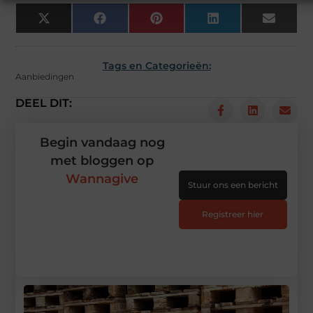
X
Facebook
Pinterest
LinkedIn
Email
(Twitter)
Tags en Categorieën:
Aanbiedingen
DEEL DIT:
Begin vandaag nog
met bloggen op
Wannagive
Stuur ons een bericht
Registreer hier