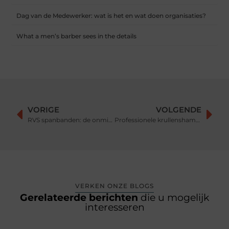
Dag van de Medewerker: wat is het en wat doen organisaties?
What a men’s barber sees in the details
VORIGE
VOLGENDE
RVS spanbanden: de onmisbare schakel in veilig transport
Professionele krullenshampoo voor kappers
VERKEN ONZE BLOGS
Gerelateerde berichten
die u mogelijk
interesseren