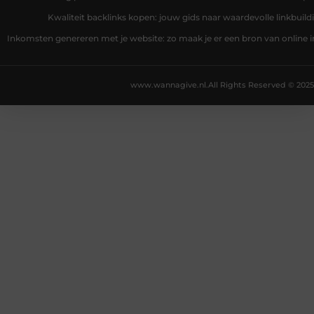
Kwaliteit backlinks kopen: jouw gids naar waardevolle linkbuild
Inkomsten genereren met je website: zo maak je er een bron van online
www.wannagive.nl.
All Rights Reserved © 2025