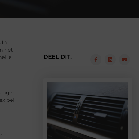
 In
an het
DEEL DIT:
el je
langer
exibel
en