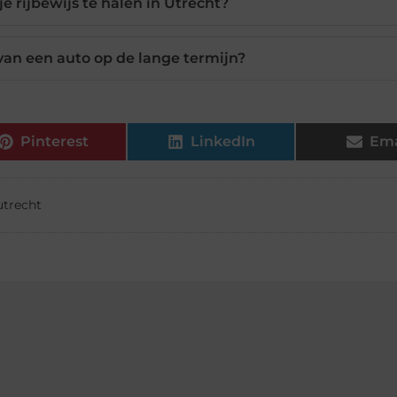
 je rijbewijs te halen in Utrecht?
van een auto op de lange termijn?
Pinterest
LinkedIn
Ema
utrecht