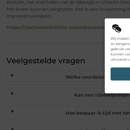
Kortom, het snel halen van je rijbewijs in Utrecht bied
het leven kunnen vergroten. Het is een investering in
manieren verrijken.
https://rijschoolwtf.nl/cbr-praktijkexamen-kosten/
Wij maken 
zo aangena
gebruik va
kunnen coo
Veelgestelde vragen
uitvoeren v
Welke voordelen heeft het s
Kan een rijbewijs mijn
Hoe bespaar ik tijd met he