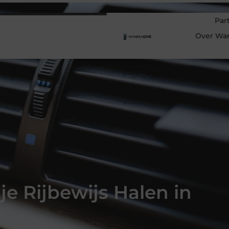
Par
Over Wa
je Rijbewijs Halen in