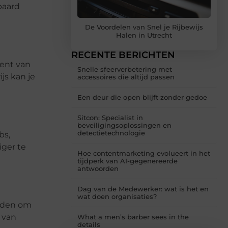
paard
De Voordelen van Snel je Rijbewijs
Halen in Utrecht
RECENTE BERICHTEN
bent van
Snelle sfeerverbetering met
js kan je
accessoires die altijd passen
Een deur die open blijft zonder gedoe
Sitcon: Specialist in
beveiligingsoplossingen en
detectietechnologie
bs,
iger te
Hoe contentmarketing evolueert in het
tijdperk van AI-gegenereerde
antwoorden
Dag van de Medewerker: wat is het en
wat doen organisaties?
heden om
 van
What a men’s barber sees in the
details