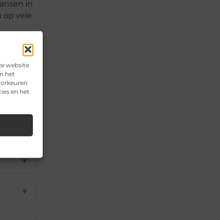
kansen in
n op vele
ze website
n het
voorkeuren
ies en het
▼
▼
▼