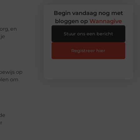
Begin vandaag nog met
bloggen op
Wannagive
org, en
Stuur ons een bericht
 je
Registreer hier
bewijs op
oolen om
nde
r