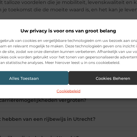
t talloze voordelen die je mobiliteit, levenskwaliteit en 
 je toekomst die de moeite waard is, en het kan je leve
Uw privacy is voor ons van groot belang
gebruik van cookies en vergelijkbare technologieën om uw bezoek aan on
am en relevant mogelijk te maken. Deze technologieën geven ons inzicht i
n de site, zodat we onze diensten kunnen verbeteren. Afhankelijk van uw 
kies ook worden gebruikt voor het tonen van gepersonaliseerde advertent
an statistische analyses. Meer hierover leest u in ons cookiebeleid.
Alles Toestaan
Cookies Beheren
nel halen van je rijbewijs in Utrecht?
Cookiebeleid
 carrièremogelijkheden vergroten?
t hebben van een rijbewijs in Utrecht?