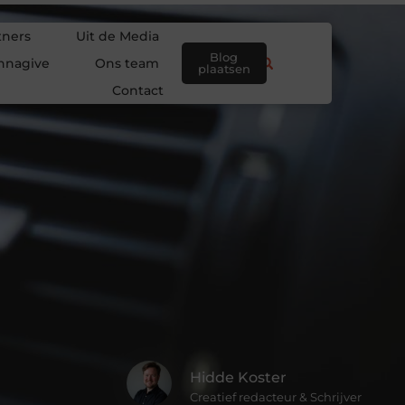
tners
Uit de Media
Blog
nnagive
Ons team
plaatsen
Contact
Hidde Koster
Creatief redacteur & Schrijver