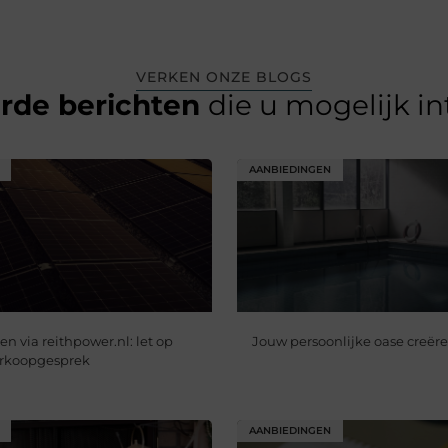
VERKEN ONZE BLOGS
erde berichten
die u mogelijk i
AANBIEDINGEN
n via reithpower.nl: let op
Jouw persoonlijke oase creër
verkoopgesprek
AANBIEDINGEN