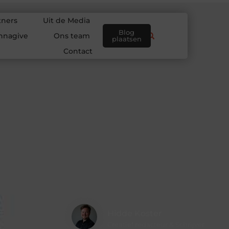
tners
Uit de Media
Blog
nnagive
Ons team
plaatsen
Contact
Hidde Koster
Creatief redacteur & Schrijver