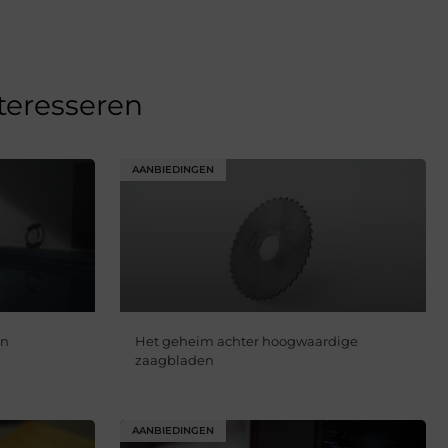
nteresseren
AANBIEDINGEN
en
Het geheim achter hoogwaardige
zaagbladen
AANBIEDINGEN