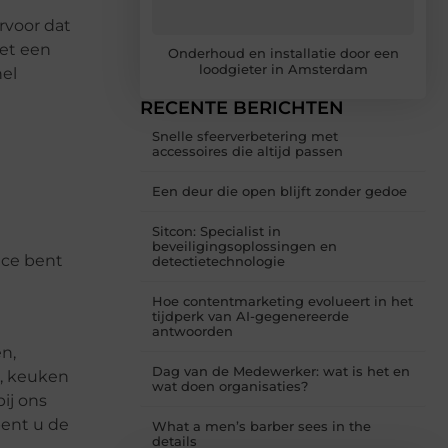
rvoor dat
met een
Onderhoud en installatie door een
loodgieter in Amsterdam
nel
RECENTE BERICHTEN
Snelle sfeerverbetering met
accessoires die altijd passen
Een deur die open blijft zonder gedoe
Sitcon: Specialist in
beveiligingsoplossingen en
vice bent
detectietechnologie
Hoe contentmarketing evolueert in het
tijdperk van AI-gegenereerde
antwoorden
n,
Dag van de Medewerker: wat is het en
c, keuken
wat doen organisaties?
ij ons
bent u de
What a men’s barber sees in the
details