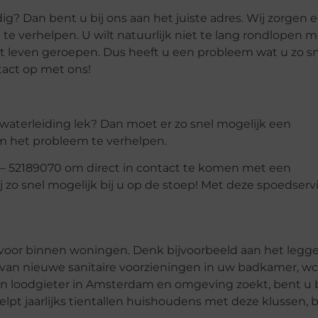
? Dan bent u bij ons aan het juiste adres. Wij zorgen e
 te verhelpen. U wilt natuurlijk niet te lang rondlopen 
t leven geroepen. Dus heeft u een probleem wat u zo s
tact op met ons!
en waterleiding lek? Dan moet er zo snel mogelijk een
m het probleem te verhelpen.
6 – 52189070 om direct in contact te komen met een
 hij zo snel mogelijk bij u op de stoep! Met deze spoedser
voor binnen woningen. Denk bijvoorbeeld aan het legge
en van nieuwe sanitaire voorzieningen in uw badkamer, w
n loodgieter in Amsterdam en omgeving zoekt, bent u b
lpt jaarlijks tientallen huishoudens met deze klussen, 