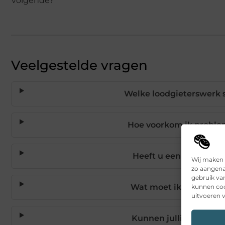
volgende?
Veelgestelde vragen
Welke loodgieterswerk 
Hoe voorkom ik proble
Heeft u een spoeddien
Wij maken 
zo aangena
gebruik va
kunnen coo
Wat moet ik doen bij 
uitvoeren v
Kunnen jullie leiding