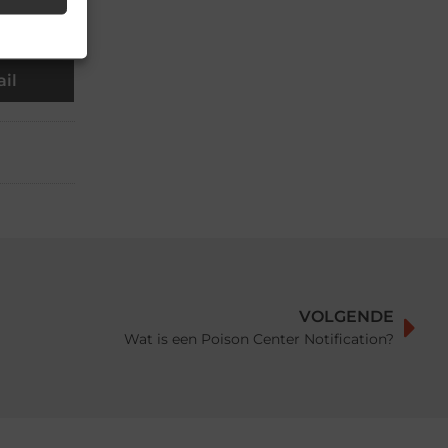
il
VOLGENDE
Wat is een Poison Center Notification?