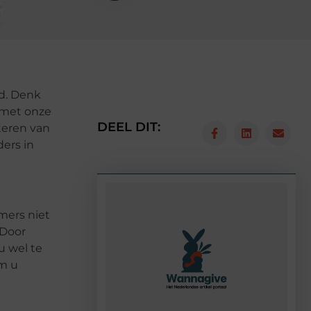
d. Denk
 met onze
DEEL DIT:
teren van
ers in
mers niet
 Door
u wel te
om u