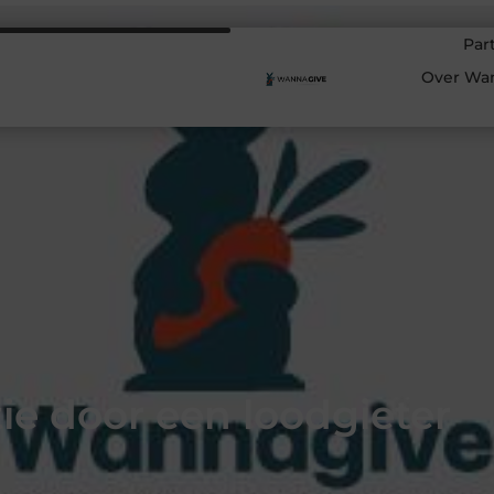
Par
Over Wa
ie door een loodgieter