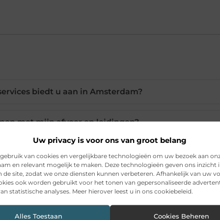
services biedt u aan in Amsterdam?
men met mijn afvoer en leidingen?
Uw privacy is voor ons van groot belang
st voor spoedeisende reparaties?
gebruik van cookies en vergelijkbare technologieën om uw bezoek aan on
am en relevant mogelijk te maken. Deze technologieën geven ons inzicht i
n de site, zodat we onze diensten kunnen verbeteren. Afhankelijk van uw 
kies ook worden gebruikt voor het tonen van gepersonaliseerde advertent
een verstopte wc of waterlekkage?
an statistische analyses. Meer hierover leest u in ons cookiebeleid.
en verleggen naar andere kamers?
Alles Toestaan
Cookies Beheren