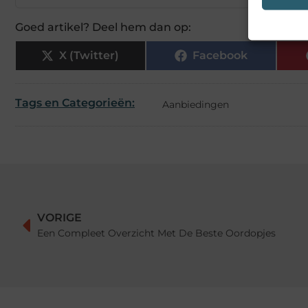
Goed artikel? Deel hem dan op:
X (Twitter)
Facebook
Tags en Categorieën:
Aanbiedingen
VORIGE
Een Compleet Overzicht Met De Beste Oordopjes