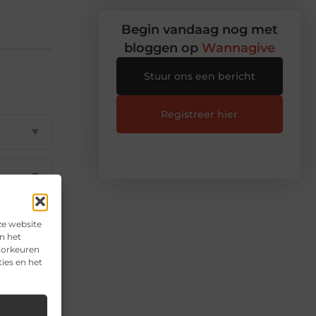
Begin vandaag nog met
bloggen op
Wannagive
Stuur ons een bericht
Registreer hier
▼
▼
▼
ze website
n het
voorkeuren
ies en het
▼
▼