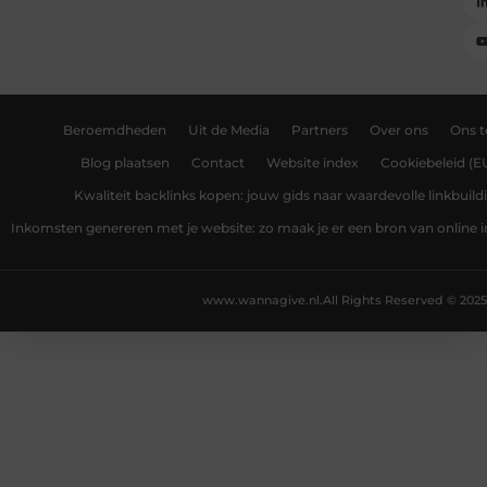
Beroemdheden
Uit de Media
Partners
Over ons
Ons 
Blog plaatsen
Contact
Website index
Cookiebeleid (E
Kwaliteit backlinks kopen: jouw gids naar waardevolle linkbuild
Inkomsten genereren met je website: zo maak je er een bron van online
www.wannagive.nl.
All Rights Reserved © 2025