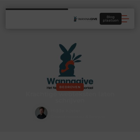
Blog
plaatsen
BEDRIJVEN
Krachtige webteksten laten
schrijven
Hidde Koster
Creatief redacteur & Schrijver