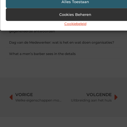
Een deur die open blijft zonder gedoe
Alles Toestaan
Sitcon: Specialist in beveiligingsoplossingen en
Cookies Beheren
detectietechnologie
Cookiebeleid
Hoe contentmarketing evolueert in het tijdperk van AI-
gegenereerde antwoorden
Dag van de Medewerker: wat is het en wat doen organisaties?
What a men’s barber sees in the details
VORIGE
VOLGENDE
Welke eigenschappen moet een mediator hebben?
Uitbreiding aan het huis