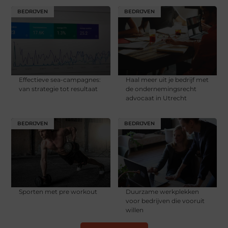
BEDRIJVEN
BEDRIJVEN
Effectieve sea-campagnes:
Haal meer uit je bedrijf met
van strategie tot resultaat
de ondernemingsrecht
advocaat in Utrecht
BEDRIJVEN
BEDRIJVEN
Sporten met pre workout
Duurzame werkplekken
voor bedrijven die vooruit
willen