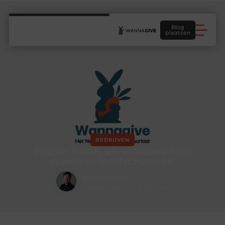
Blog
plaatsen
BEDRIJVEN
Plezier halen uit schilderen op
nummer landschappen
Hidde Koster
Creatief redacteur & Schrijver