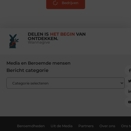
Bedrijven
DELEN IS
HET BEGIN
VAN
ONTDEKKEN.
Wannagive
Media en Beroemde mensen
Bericht categorie
Beroemdheden
Uit de Media
Partners
Over ons
Ons 