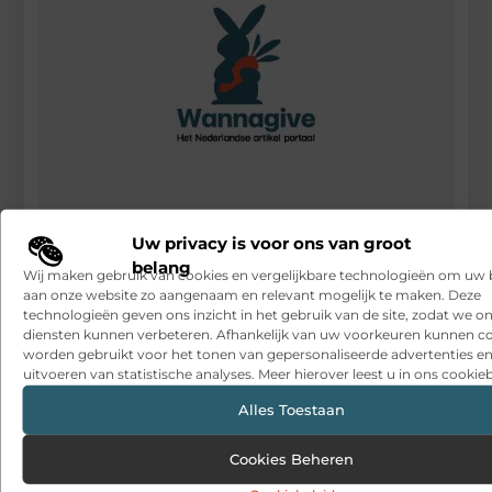
Plezier halen uit schilderen op nummer landschappen
Uw privacy is voor ons van groot
belang
RECENTE BERICHTEN
Wij maken gebruik van cookies en vergelijkbare technologieën om uw
aan onze website zo aangenaam en relevant mogelijk te maken. Deze
Snelle sfeerverbetering met accessoires die altijd passen
technologieën geven ons inzicht in het gebruik van de site, zodat we o
diensten kunnen verbeteren. Afhankelijk van uw voorkeuren kunnen c
Een deur die open blijft zonder gedoe
worden gebruikt voor het tonen van gepersonaliseerde advertenties en
uitvoeren van statistische analyses. Meer hierover leest u in ons cookieb
Sitcon: Specialist in beveiligingsoplossingen en
detectietechnologie
Alles Toestaan
Hoe contentmarketing evolueert in het tijdperk van AI-
Cookies Beheren
gegenereerde antwoorden