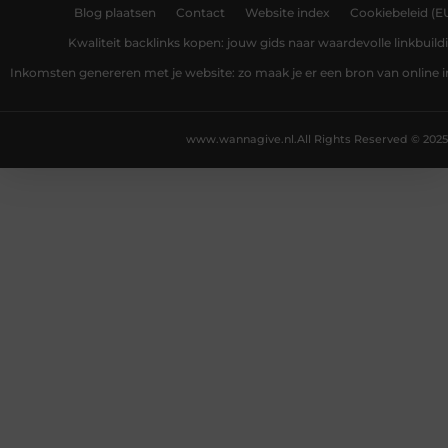
Blog plaatsen
Contact
Website index
Cookiebeleid (E
Kwaliteit backlinks kopen: jouw gids naar waardevolle linkbuild
Inkomsten genereren met je website: zo maak je er een bron van online
www.wannagive.nl.
All Rights Reserved © 2025