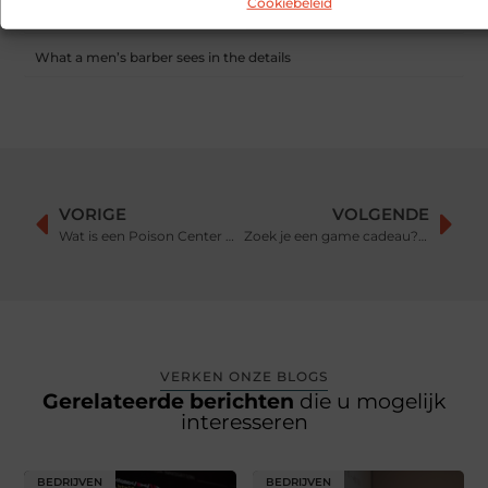
Cookiebeleid
Dag van de Medewerker: wat is het en wat doen organisaties?
What a men’s barber sees in the details
VORIGE
VOLGENDE
Wat is een Poison Center Notification?
Zoek je een game cadeau? Dit zijn mooie opties
VERKEN ONZE BLOGS
Gerelateerde berichten
die u mogelijk
interesseren
BEDRIJVEN
BEDRIJVEN