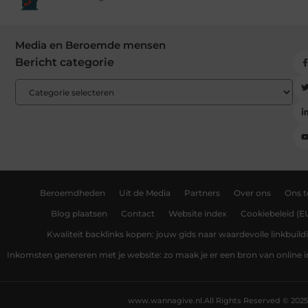
Media en Beroemde mensen
Bericht categorie
Beroemdheden
Uit de Media
Partners
Over ons
Ons 
Blog plaatsen
Contact
Website index
Cookiebeleid (E
Kwaliteit backlinks kopen: jouw gids naar waardevolle linkbuild
Inkomsten genereren met je website: zo maak je er een bron van online
www.wannagive.nl.
All Rights Reserved © 2025