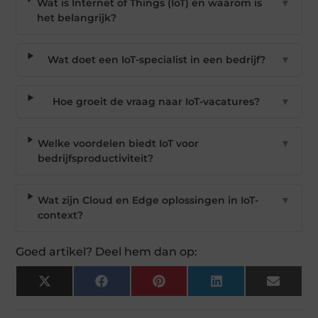
Wat is Internet of Things (IoT) en waarom is
▼
het belangrijk?
Wat doet een IoT-specialist in een bedrijf?
▼
Hoe groeit de vraag naar IoT-vacatures?
▼
Welke voordelen biedt IoT voor
▼
bedrijfsproductiviteit?
Wat zijn Cloud en Edge oplossingen in IoT-
▼
context?
Goed artikel? Deel hem dan op:
X
Facebook
Pinterest
LinkedIn
Email
(Twitter)