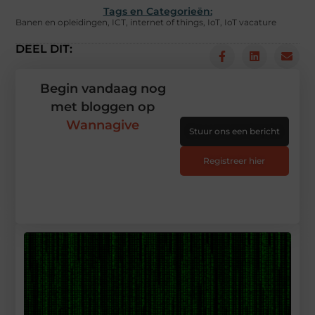
Tags en Categorieën:
Banen en opleidingen
,
ICT
,
internet of things
,
IoT
,
IoT vacature
DEEL DIT:
Begin vandaag nog
met bloggen op
Wannagive
Stuur ons een bericht
Registreer hier