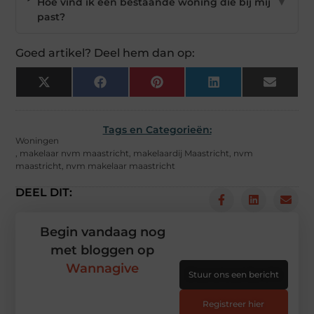
Hoe vind ik een bestaande woning die bij mij
▼
past?
Goed artikel? Deel hem dan op:
X
Facebook
Pinterest
LinkedIn
Email
(Twitter)
Tags en Categorieën:
Woningen
,
makelaar nvm maastricht
,
makelaardij Maastricht
,
nvm
maastricht
,
nvm makelaar maastricht
DEEL DIT:
Begin vandaag nog
met bloggen op
Wannagive
Stuur ons een bericht
Registreer hier