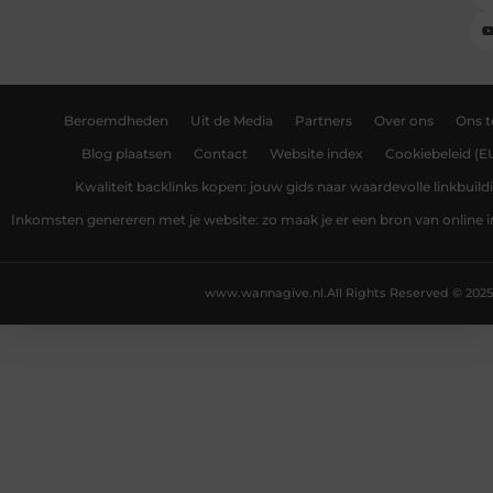
Beroemdheden
Uit de Media
Partners
Over ons
Ons 
Blog plaatsen
Contact
Website index
Cookiebeleid (E
Kwaliteit backlinks kopen: jouw gids naar waardevolle linkbuild
Inkomsten genereren met je website: zo maak je er een bron van online
www.wannagive.nl.
All Rights Reserved © 2025