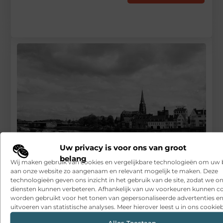
Uw privacy is voor ons van groot
belang
Wij maken gebruik van cookies en vergelijkbare technologieën om uw
aan onze website zo aangenaam en relevant mogelijk te maken. Deze
Hulp van een nvm makelaar Maastricht tijdens verhuizing
technologieën geven ons inzicht in het gebruik van de site, zodat we o
diensten kunnen verbeteren. Afhankelijk van uw voorkeuren kunnen c
RECENTE BERICHTEN
worden gebruikt voor het tonen van gepersonaliseerde advertenties en
uitvoeren van statistische analyses. Meer hierover leest u in ons cookieb
Snelle sfeerverbetering met accessoires die altijd passen