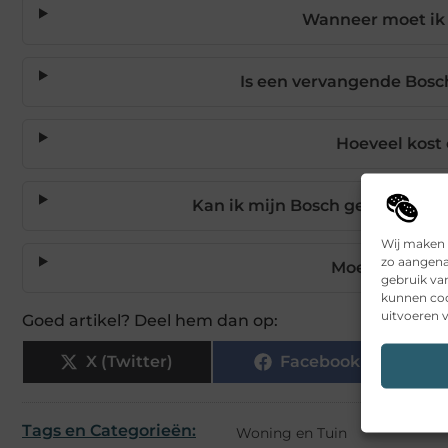
Wanneer moet ik 
Is een vervangende Bosch
Hoeveel kost
Kan ik mijn Bosch gereedscha
Wij maken 
zo aangena
Moet ik ook m
gebruik va
kunnen coo
uitvoeren v
Goed artikel? Deel hem dan op:
X (Twitter)
Facebook
Tags en Categorieën:
Woning en Tuin