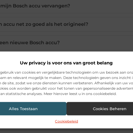
mijn Bosch accu vervangen?
 accu net zo goed als het origineel?
 een nieuwe Bosch accu?
p blijven gebruiken met een nieuwe accu?
Uw privacy is voor ons van groot belang
gebruik van cookies en vergelijkbare technologieën om uw bezoek aan on
am en relevant mogelijk te maken. Deze technologieën geven ons inzicht i
ijn acculader vervangen?
n de site, zodat we onze diensten kunnen verbeteren. Afhankelijk van uw 
kies ook worden gebruikt voor het tonen van gepersonaliseerde advertent
an statistische analyses. Meer hierover leest u in ons cookiebeleid.
Pinterest
LinkedIn
Ema
Alles Toestaan
Cookies Beheren
Cookiebeleid