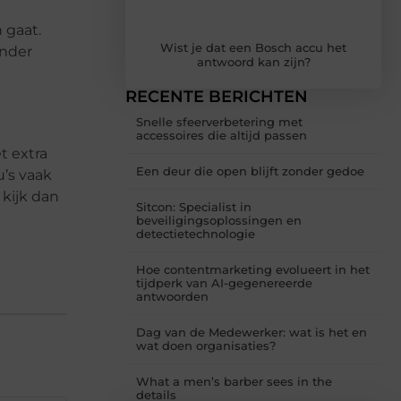
 gaat.
Wist je dat een Bosch accu het
inder
antwoord kan zijn?
RECENTE BERICHTEN
Snelle sfeerverbetering met
accessoires die altijd passen
t extra
Een deur die open blijft zonder gedoe
u’s vaak
 kijk dan
Sitcon: Specialist in
beveiligingsoplossingen en
detectietechnologie
Hoe contentmarketing evolueert in het
tijdperk van AI-gegenereerde
antwoorden
Dag van de Medewerker: wat is het en
wat doen organisaties?
What a men’s barber sees in the
details