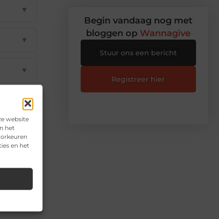
▼
Begin vandaag nog met
bloggen op
Wannagive
▼
Stuur ons een bericht
▼
Registreer hier
▼
ze website
n het
▼
voorkeuren
ies en het
il