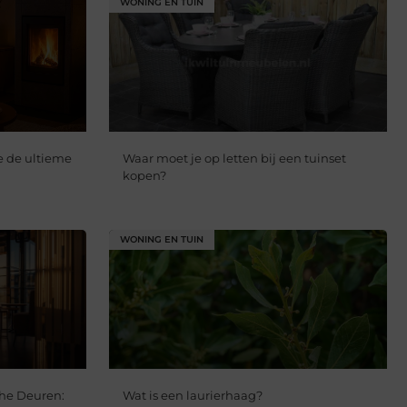
WONING EN TUIN
e de ultieme
Waar moet je op letten bij een tuinset
kopen?
WONING EN TUIN
he Deuren:
Wat is een laurierhaag?