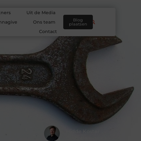
tners
Uit de Media
Blog
nnagive
Ons team
plaatsen
Contact
Hidde Koster
Creatief redacteur & Schrijver