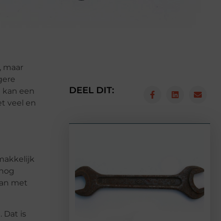
, maar
gere
DEEL DIT:
n kan een
t veel en
makkelijk
 nog
aan met
 Dat is