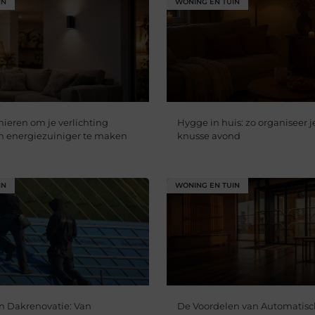
IN
WONING EN TUIN
eren om je verlichting
Hygge in huis: zo organiseer j
 energiezuiniger te maken
knusse avond
IN
WONING EN TUIN
n Dakrenovatie: Van
De Voordelen van Automatisc