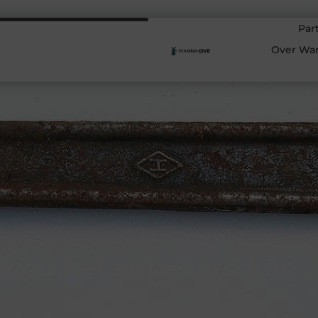
Par
Over Wa
 accu het antwoord kan