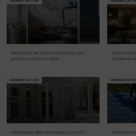
WONING EN TUIN
WONING EN TU
Raamfolie: de slimme oplossing voor
Slimme mani
privacy, comfort en sfeer
moderner en
WONING EN TUIN
WONING EN TU
Verhoog de sfeer en privacy in je tuin:
De Kunst va