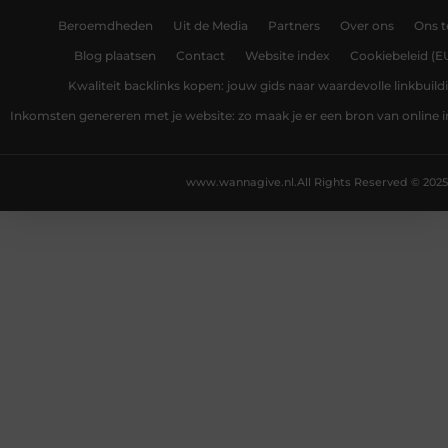
Beroemdheden
Uit de Media
Partners
Over ons
Ons 
Blog plaatsen
Contact
Website index
Cookiebeleid (E
Kwaliteit backlinks kopen: jouw gids naar waardevolle linkbuild
Inkomsten genereren met je website: zo maak je er een bron van online
www.wannagive.nl.
All Rights Reserved © 2025