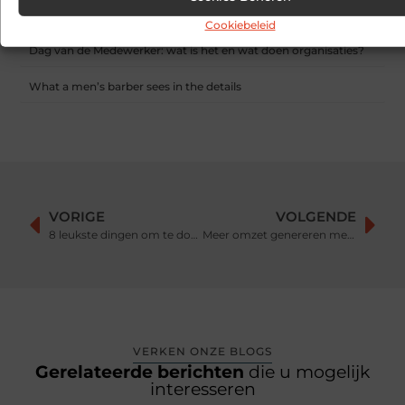
Hoe contentmarketing evolueert in het tijdperk van AI-
gegenereerde antwoorden
Cookiebeleid
Dag van de Medewerker: wat is het en wat doen organisaties?
What a men’s barber sees in the details
VORIGE
VOLGENDE
8 leukste dingen om te doen op Curaçao
Meer omzet genereren met je bedrijf
VERKEN ONZE BLOGS
Gerelateerde berichten
die u mogelijk
interesseren