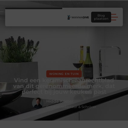
Blog
plaatsen
WONING EN TUIN
Vind een keramisch aanrechtblad
van dit gerenommeerde merk, dat
perfect bij jouw keuken past
Hidde Koster
Creatief redacteur & Schrijver