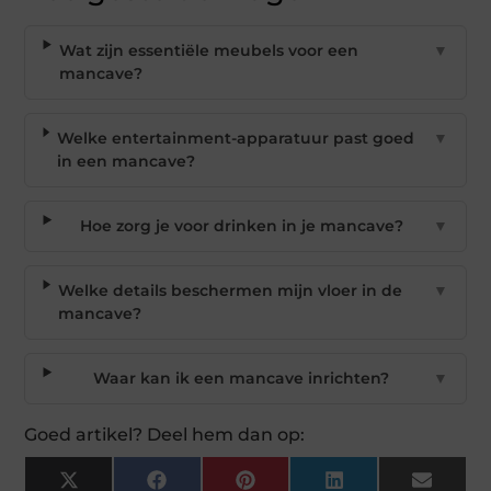
Wat zijn essentiële meubels voor een
▼
mancave?
Welke entertainment-apparatuur past goed
▼
in een mancave?
Hoe zorg je voor drinken in je mancave?
▼
Welke details beschermen mijn vloer in de
▼
mancave?
Waar kan ik een mancave inrichten?
▼
Goed artikel? Deel hem dan op:
X
Facebook
Pinterest
LinkedIn
Email