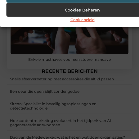
Cookies Beheren
Cookiebeleid
Enkele musthaves voor een stoere mancave
RECENTE BERICHTEN
Snelle sfeerverbetering met accessoires die altijd passen
Een deur die open blijft zonder gedoe
Sitcon: Specialist in beveiligingsoplossingen en
detectietechnologie
Hoe contentmarketing evolueert in het tijdperk van AI-
gegenereerde antwoorden
Dag van de Medewerker: wat is het en wat doen organisaties?