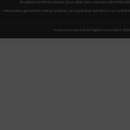
Kwaliteit backlinks kopen: jouw gids naar waardevolle linkbuild
Inkomsten genereren met je website: zo maak je er een bron van online
www.wannagive.nl.
All Rights Reserved © 2025