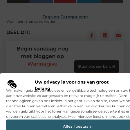
(Twitter)
Tags en Categorieën:
Woningen
,
mancave
,
wonen
DEEL DIT:
Begin vandaag nog
met bloggen op
Wannagive
Stuur ons een bericht
Registreer hier
Uw privacy is voor ons van groot
belang
Wij maken gebruik van cookies en vergelijkbare technologieën om uw
aan onze website zo aangenaam en relevant mogelijk te maken. Deze
technologieën geven ons inzicht in het gebruik van de site, zodat we o
diensten kunnen verbeteren. Afhankelijk van uw voorkeuren kunnen c
worden gebruikt voor het tonen van gepersonaliseerde advertenties en
uitvoeren van statistische analyses. Meer hierover leest u in ons cookieb
Alles Toestaan