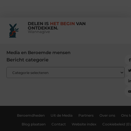
DELEN IS
HET BEGIN
VAN
ONTDEKKEN.
Wannagive
Media en Beroemde mensen
Bericht categorie
Beroemdheden
Uit de Media
Partners
Over ons
Ons 
Blog plaatsen
Contact
Website index
Cookiebeleid (E