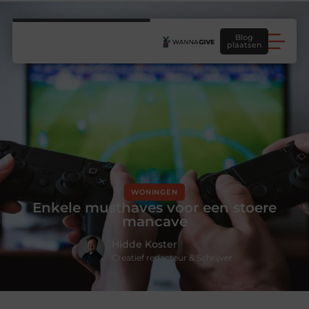
Blog
plaatsen
WONINGEN
Enkele musthaves voor een stoere
mancave
Hidde Koster
Creatief redacteur & Schrijver