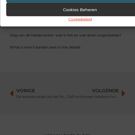
Sitcon: Specialist in beveiligingsoplossingen en
detectietechnologie
Cookies Beheren
Hoe contentmarketing evolueert in het tijdperk van AI-
Cookiebeleid
gegenereerde antwoorden
Dag van de Medewerker: wat is het en wat doen organisaties?
What a men’s barber sees in the details
VORIGE
VOLGENDE
De leukste uitjes op het Rotterdamse water
Zelf online een telefoon hoesje ontwerpen