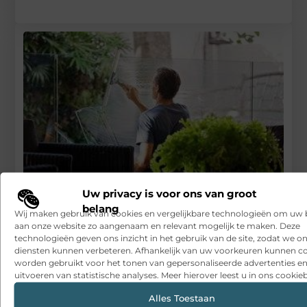
Uw privacy is voor ons van groot
belang
Wij maken gebruik van cookies en vergelijkbare technologieën om uw
Een professioneel schoonmaakbedrijf inhuren
aan onze website zo aangenaam en relevant mogelijk te maken. Deze
technologieën geven ons inzicht in het gebruik van de site, zodat we o
RECENTE BERICHTEN
diensten kunnen verbeteren. Afhankelijk van uw voorkeuren kunnen c
Snelle sfeerverbetering met accessoires die altijd passen
worden gebruikt voor het tonen van gepersonaliseerde advertenties en
uitvoeren van statistische analyses. Meer hierover leest u in ons cookieb
Een deur die open blijft zonder gedoe
Alles Toestaan