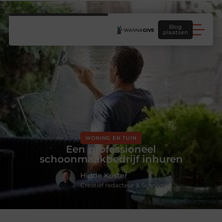
Blog
plaatsen
WONING EN TUIN
Een professioneel
schoonmaakbedrijf inhuren
Hidde Koster
Creatief redacteur & Schrijver