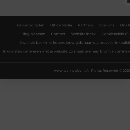
Beroemdheden
Uit de Media
Partners
Over ons
Ons 
Blog plaatsen
Contact
Website index
Cookiebeleid (E
Kwaliteit backlinks kopen: jouw gids naar waardevolle linkbuild
Inkomsten genereren met je website: zo maak je er een bron van online
www.wannagive.nl.
All Rights Reserved © 2025