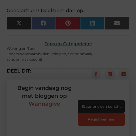
Goed artikel? Deel hem dan op:
X
Facebook
Pinterest
LinkedIn
Email
(Twitter)
Tags en Categorieën:
Woning en Tuin
,
poetswerkzaamheden
,
reinigen
,
Schoonmaak
,
schoonmaakbedrijf
DEEL DIT:
Begin vandaag nog
met bloggen op
Wannagive
Stuur ons een bericht
Registreer hier