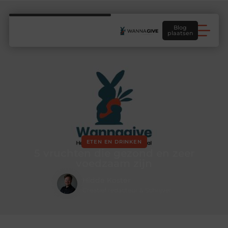
Blog
plaatsen
ETEN EN DRINKEN
5 vruchten die gezond en zeer
voedzaam zijn
Hidde Koster
Creatief redacteur & Schrijver