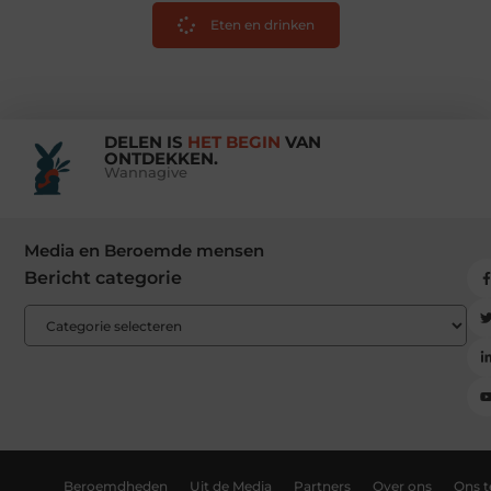
Eten en drinken
DELEN IS
HET BEGIN
VAN
ONTDEKKEN.
Wannagive
Media en Beroemde mensen
Bericht categorie
Beroemdheden
Uit de Media
Partners
Over ons
Ons 