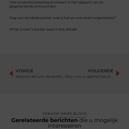
Hoe contentmarketing evolueert in het tijdperk van AI-
gegenereerde antwoorden
Dag van de Medewerker: wat is het en wat doen organisaties?
What a men’s barber sees in the details
VORIGE
VOLGENDE
Waarom één van de bedden van Vispring kopen?
Waar voor je geld bij Rijschool in Gorinchem
VERKEN ONZE BLOGS
Gerelateerde berichten
die u mogelijk
interesseren