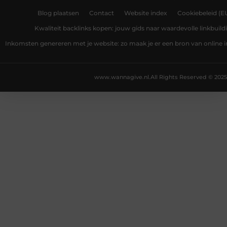
Blog plaatsen
Contact
Website index
Cookiebeleid (E
Kwaliteit backlinks kopen: jouw gids naar waardevolle linkbuild
Inkomsten genereren met je website: zo maak je er een bron van online
www.wannagive.nl.
All Rights Reserved © 2025