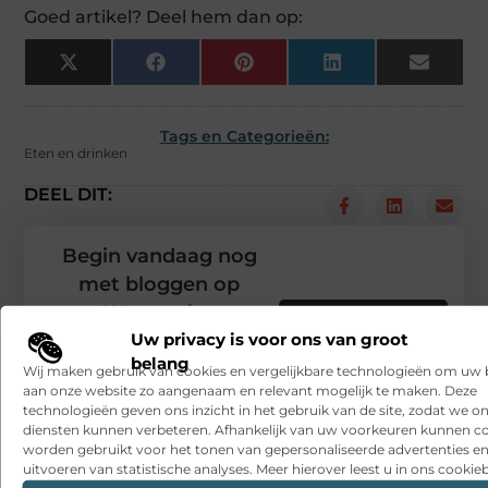
Goed artikel? Deel hem dan op:
X
Facebook
Pinterest
LinkedIn
Email
(Twitter)
Tags en Categorieën:
Eten en drinken
DEEL DIT:
Begin vandaag nog
met bloggen op
Wannagive
Stuur ons een bericht
Uw privacy is voor ons van groot
belang
Registreer hier
Wij maken gebruik van cookies en vergelijkbare technologieën om uw
aan onze website zo aangenaam en relevant mogelijk te maken. Deze
technologieën geven ons inzicht in het gebruik van de site, zodat we o
diensten kunnen verbeteren. Afhankelijk van uw voorkeuren kunnen c
worden gebruikt voor het tonen van gepersonaliseerde advertenties en
uitvoeren van statistische analyses. Meer hierover leest u in ons cookieb