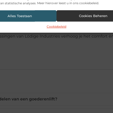
an statistische analyses. Meer hierover leest u in ons cookiebeleid.
Alles Toestaan
Cookies Beheren
Dan zijn een goederenlift en een autolift dé investerin
Cookiebeleid
 veiliger en gebruiksvriendelijker. Of het nu gaat om he
ssingen van Lödige Industries verhoog je het comfort é
delen van een goederenlift?