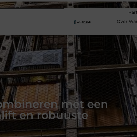
Par
Over Wa
combineren met een
ift en robuuste