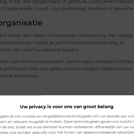
veilig, maar ook aangenaam in gebruik. Gebruikers hoeve
ik toegankelijk houdt voor personeel, klanten of bewoner
rganisatie
kent meer dan alleen functionele verbetering. Het draagt 
uikswaarde en maakt je pand toekomstbestendig. In
tor zijn voor huurders of kopers.
ntie van interne processen. Leveringen verlopen vlotter,
profiteren van een gebruiksvriendelijke infrastructuur
onele prestaties.
t om maatwerk. Daarom is het belangrijk om samen te we
Uw privacy is voor ons van groot belang
e Industries biedt betrouwbare, innovatieve liftoplossi
gebruik van cookies en vergelijkbare technologieën om uw bezoek aan on
 installatie en onderhoud – je wordt begeleid bij elke s
am en relevant mogelijk te maken. Deze technologieën geven ons inzicht i
n de site, zodat we onze diensten kunnen verbeteren. Afhankelijk van uw 
n hoogwaardige producten ben je verzekerd van een lift
kies ook worden gebruikt voor het tonen van gepersonaliseerde advertent