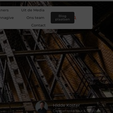
tners
Uit de Media
Blog
nnagive
Ons team
plaatsen
Contact
Hidde Koster
Creatief redacteur & Schrijver