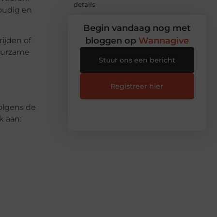
details
voudig en
Begin vandaag nog met
bloggen op
Wannagive
ijden of
duurzame
Stuur ons een bericht
Registreer hier
olgens de
k aan: