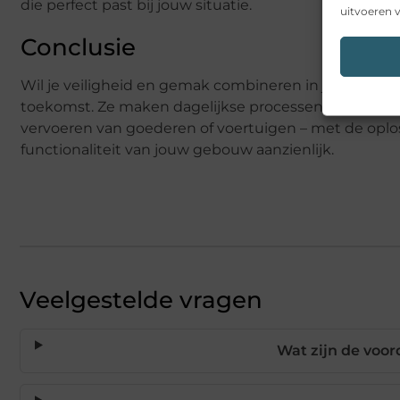
die perfect past bij jouw situatie.
uitvoeren v
Conclusie
Wil je veiligheid en gemak combineren in jouw pand? 
toekomst. Ze maken dagelijkse processen efficiënter,
vervoeren van goederen of voertuigen – met de oplo
functionaliteit van jouw gebouw aanzienlijk.
Veelgestelde vragen
Wat zijn de voor