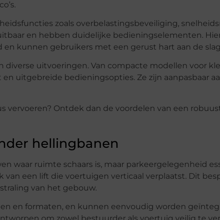
co’s.
heidsfuncties zoals overbelastingsbeveiliging, snelheids
fsluitbaar en hebben duidelijke bedieningselementen. Hie
rd en kunnen gebruikers met een gerust hart aan de slag
in diverse uitvoeringen. Van compacte modellen voor kl
 en uitgebreide bedieningsopties. Ze zijn aanpasbaar aa
veaus vervoeren? Ontdek dan de voordelen van een robuus
zonder hellingbanen
wen waar ruimte schaars is, maar parkeergelegenheid ess
 van een lift die voertuigen verticaal verplaatst. Dit bes
tstraling van het gebouw.
teiten en formaten, en kunnen eenvoudig worden geïnteg
tworpen om zowel bestuurder als voertuig veilig te ve