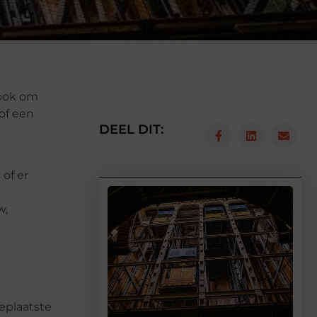
 ook om
of een
DEEL DIT:
of er
w,
geplaatste