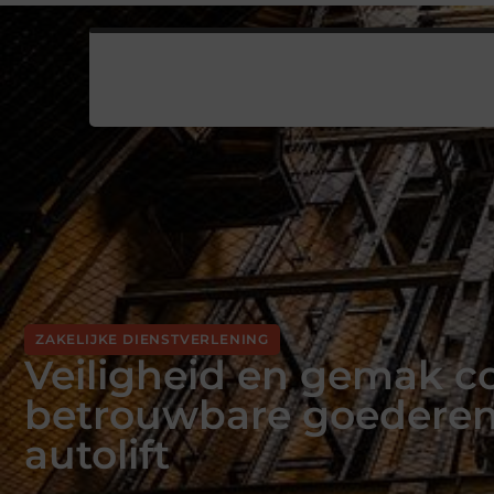
ZAKELIJKE DIENSTVERLENING
Veiligheid en gemak 
betrouwbare goederenl
autolift