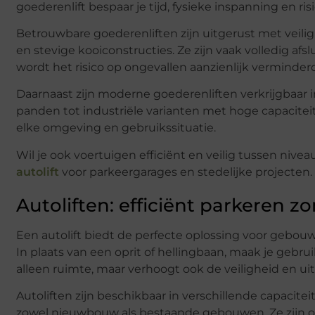
goederenlift bespaar je tijd, fysieke inspanning en risi
Betrouwbare goederenliften zijn uitgerust met veilig
en stevige kooiconstructies. Ze zijn vaak volledig a
wordt het risico op ongevallen aanzienlijk verminde
Daarnaast zijn moderne goederenliften verkrijgbaar 
panden tot industriële varianten met hoge capaciteit
elke omgeving en gebruikssituatie.
Wil je ook voertuigen efficiënt en veilig tussen ni
autolift
voor parkeergarages en stedelijke projecten.
Autoliften: efficiënt parkeren 
Een autolift biedt de perfecte oplossing voor gebou
In plaats van een oprit of hellingbaan, maak je gebruik
alleen ruimte, maar verhoogt ook de veiligheid en ui
Autoliften zijn beschikbaar in verschillende capaci
zowel nieuwbouw als bestaande gebouwen. Ze zijn on