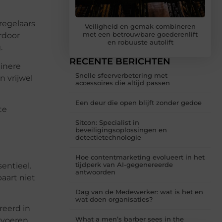
regelaars
Veiligheid en gemak combineren
met een betrouwbare goederenlift
rdoor
en robuuste autolift
.
RECENTE BERICHTEN
einere
Snelle sfeerverbetering met
n vrijwel
accessoires die altijd passen
Een deur die open blijft zonder gedoe
te
Sitcon: Specialist in
beveiligingsoplossingen en
detectietechnologie
Hoe contentmarketing evolueert in het
tijdperk van AI-gegenereerde
entieel.
antwoorden
paart niet
Dag van de Medewerker: wat is het en
wat doen organisaties?
reerd in
What a men’s barber sees in the
rvoeren.