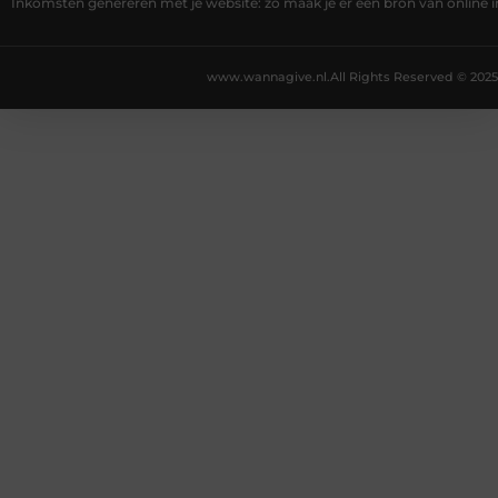
Inkomsten genereren met je website: zo maak je er een bron van online
www.wannagive.nl.
All Rights Reserved © 2025