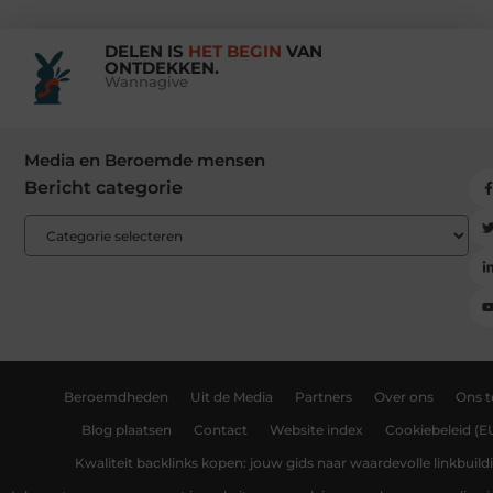
DELEN IS
HET BEGIN
VAN
ONTDEKKEN.
Wannagive
Media en Beroemde mensen
Bericht categorie
Beroemdheden
Uit de Media
Partners
Over ons
Ons 
Blog plaatsen
Contact
Website index
Cookiebeleid (E
Kwaliteit backlinks kopen: jouw gids naar waardevolle linkbuild