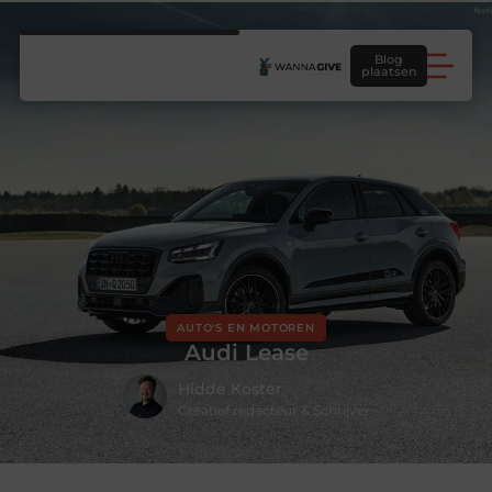
Blog
plaatsen
AUTO'S EN MOTOREN
Audi Lease
Hidde Koster
Creatief redacteur & Schrijver