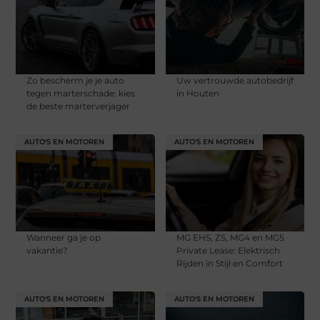
Zo bescherm je je auto
Uw vertrouwde autobedrijf
tegen marterschade: kies
in Houten
de beste marterverjager
AUTO'S EN MOTOREN
AUTO'S EN MOTOREN
Wanneer ga je op
MG EHS, ZS, MG4 en MG5
vakantie?
Private Lease: Elektrisch
Rijden in Stijl en Comfort
AUTO'S EN MOTOREN
AUTO'S EN MOTOREN