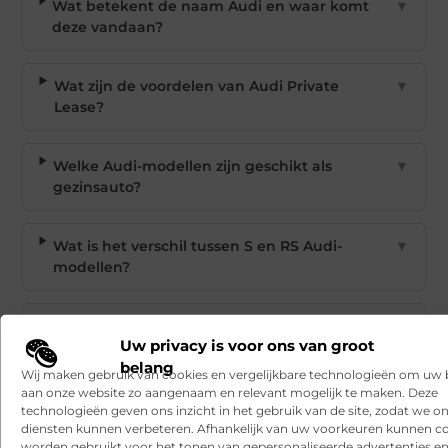
Wat betekent de naam Audi en waar komt
▼
deze vandaan?
Wat zijn de voordelen van Audi Private
▼
Lease?
Welke Audi-modellen zijn geschikt als
▼
gezinsauto?
Wat is het verschil tussen S en RS Audi-
▼
modellen?
Hoe lang bestaat Audi al en wie zijn de
▼
Uw privacy is voor ons van groot
eigenaren?
belang
Wij maken gebruik van cookies en vergelijkbare technologieën om uw
aan onze website zo aangenaam en relevant mogelijk te maken. Deze
Goed artikel? Deel hem dan op:
technologieën geven ons inzicht in het gebruik van de site, zodat we o
diensten kunnen verbeteren. Afhankelijk van uw voorkeuren kunnen c
X
Facebook
Pinterest
LinkedIn
Email
worden gebruikt voor het tonen van gepersonaliseerde advertenties en