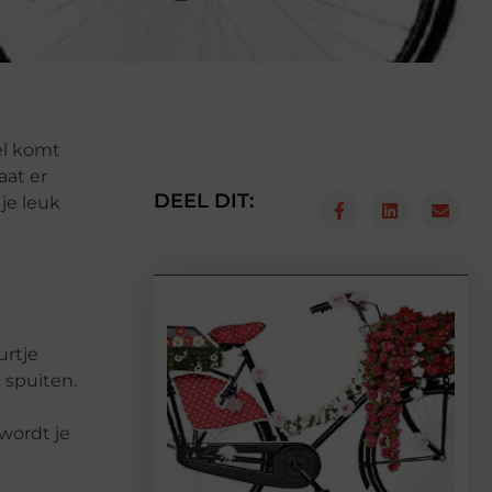
kel komt
aat er
DEEL DIT:
je leuk
urtje
n spuiten.
 wordt je