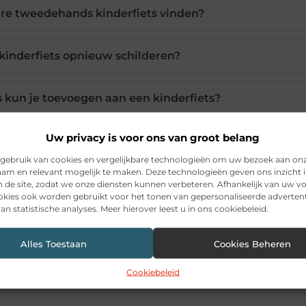
are tweedehands kinderfiets vinden?
kinderfiets opnieuw schilderen?
s kun je toevoegen aan een kinderfiets?
Uw privacy is voor ons van groot belang
anbod van fietsaccessoires voor kinderen?
gebruik van cookies en vergelijkbare technologieën om uw bezoek aan on
am en relevant mogelijk te maken. Deze technologieën geven ons inzicht i
erfiets helemaal zelf op te fleuren?
n de site, zodat we onze diensten kunnen verbeteren. Afhankelijk van uw 
kies ook worden gebruikt voor het tonen van gepersonaliseerde advertent
an statistische analyses. Meer hierover leest u in ons cookiebeleid.
Alles Toestaan
Cookies Beheren
Pinterest
LinkedIn
Ema
Cookiebeleid