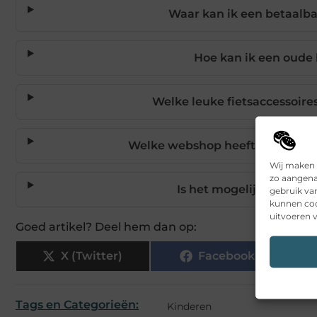
Waar kan ik een betaalb
Hoe kan ik een oude 
Welke leuke fietsaccessoire
Welke webshop heeft een goed a
Wij maken 
zo aangena
Is het mogelijk een kind
gebruik va
kunnen coo
uitvoeren v
Goed artikel? Deel hem dan op:
X (Twitter)
Facebook
Tags en Categorieën:
Kinderen