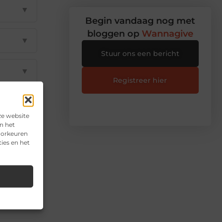
▼
Begin vandaag nog met
bloggen op
Wannagive
▼
Stuur ons een bericht
▼
Registreer hier
▼
ze website
n het
▼
voorkeuren
ies en het
il