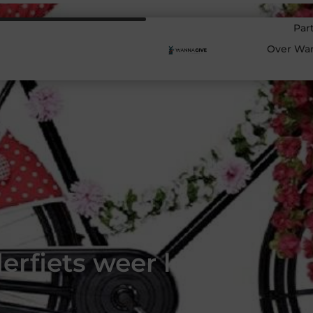
Par
Over Wa
rfiets weer leuk