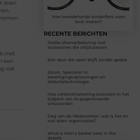
at doen
men.
Hoe tweedehands kinderfiets weer
e vormen
leuk maken?
RECENTE BERICHTEN
Snelle sfeerverbetering met
accessoires die altijd passen
ijk met
Een deur die open blijft zonder gedoe
an een
og wat
Sitcon: Specialist in
beveiligingsoplossingen en
detectietechnologie
Hoe contentmarketing evolueert in het
tijdperk van AI-gegenereerde
antwoorden
Dag van de Medewerker: wat is het en
wat doen organisaties?
What a men’s barber sees in the
details