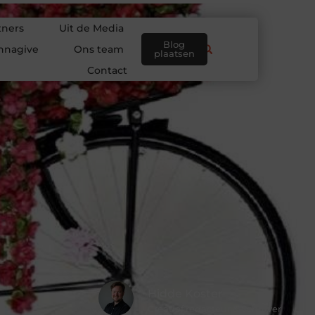
tners
Uit de Media
Blog
nnagive
Ons team
plaatsen
Contact
Hidde Koster
Creatief redacteur & Schrijver