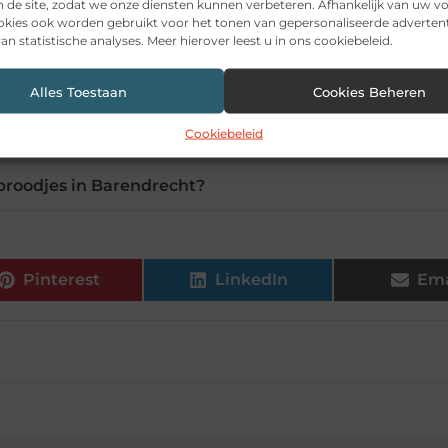
n de site, zodat we onze diensten kunnen verbeteren. Afhankelijk van uw 
kies ook worden gebruikt voor het tonen van gepersonaliseerde advertent
an statistische analyses. Meer hierover leest u in ons cookiebeleid.
ische broodjes beschikbaar?
Alles Toestaan
Cookies Beheren
es ook andere opties bestellen?
Cookiebeleid
 broodjes in Barendrecht?
Pinterest
LinkedIn
Ema