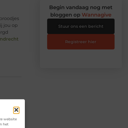
Begin vandaag nog met
bloggen op
Wannagive
 broodjes
j jou op
Stuur ons een bericht
orgd
ndrecht
Registreer hier
▼
ze website
n het
▼