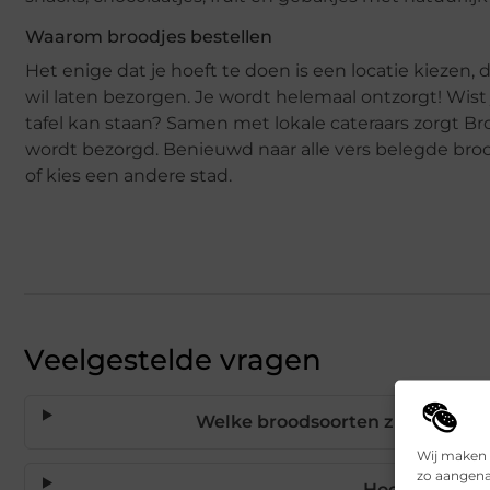
Waarom broodjes bestellen
Het enige dat je hoeft te doen is een locatie kiezen,
wil laten bezorgen. Je wordt helemaal ontzorgt! Wist j
tafel kan staan? Samen met lokale cateraars zorgt Br
wordt bezorgd. Benieuwd naar alle vers belegde broodj
of kies een andere stad.
Veelgestelde vragen
Welke broodsoorten zijn beschik
Wij maken 
zo aangena
Hoe snel wor