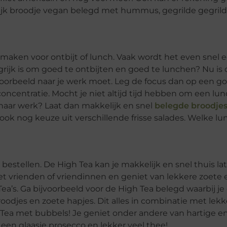
lijk broodje vegan belegd met hummus, gegrilde gegril
 maken voor ontbijt of lunch. Vaak wordt het even snel 
rijk is om goed te ontbijten en goed te lunchen? Nu is 
ijvoorbeeld naar je werk moet. Leg de focus dan op een g
ncentratie. Mocht je niet altijd tijd hebben om een lun
naar werk? Laat dan makkelijk en snel
belegde broodje
ok nog keuze uit verschillende frisse salades. Welke lun
 bestellen. De High Tea kan je makkelijk en snel thuis la
t vrienden of vriendinnen en geniet van lekkere zoete 
Tea’s. Ga bijvoorbeeld voor de High Tea belegd waarbij je
oodjes en zoete hapjes. Dit alles in combinatie met lek
h Tea met bubbels! Je geniet onder andere van hartige e
k een glaasje prosecco en lekker veel thee!