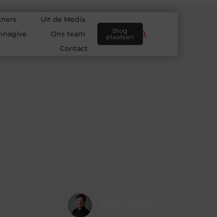
tners
Uit de Media
Blog
nnagive
Ons team
plaatsen
Contact
Hidde Koster
Creatief redacteur & Schrijver