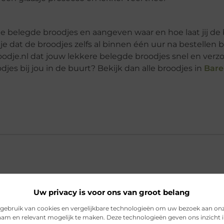
 de belegde broodjes en aangeven waar en hoe laat jij de
e dat de broodjes zelfs al binnen één uur na bestellen bi
oodje.nl dat jouw lekkere belegde broodjes snel en verz
es bij jou in de buurt? Bekijk dan alle broodjes in
Bare
Uw privacy is voor ons van groot belang
baar bij broodjes bestellen in Barendrecht?
gebruik van cookies en vergelijkbare technologieën om uw bezoek aan on
am en relevant mogelijk te maken. Deze technologieën geven ons inzicht i
den de broodjes bezorgd?