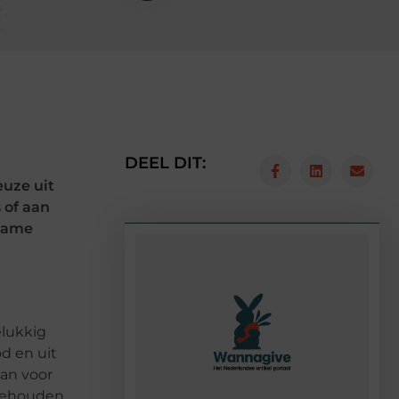
DEEL DIT:
euze uit
 of aan
dzame
elukkig
d en uit
aan voor
 gehouden