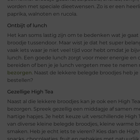
worden met speciale dieetwensen. Zo is er een heer
paprika, walnoten en rucola.
Ontbijt of lunch
Het kan soms lastig zijn om te bedenken wat je gaat
broodje tussendoor. Maar wist je dat het super belang
vaak iets waar je niet veel tijd voor hebt omdat je b
lunch. Een goede lunch zorgt voor meer energie en co
bereiden of ben je je lunch vergeten mee te nemen 
bezorgen
. Naast de lekkere belegde broodjes heb je o
bestellen?
Gezellige High Tea
Naast al die lekkere broodjes kan je ook een High Tea
bezorgen. Spreek gezellig een middagje af samen me
hartige hapjes. Je hebt keuze uit verschillende High 
van diverse kleine belegde broodjes, kleine warme br
smaken. Heb je echt iets te vieren? Kies dan de Hig
snacks, chocolaatjes, fruit en gebakjes met natuurlij