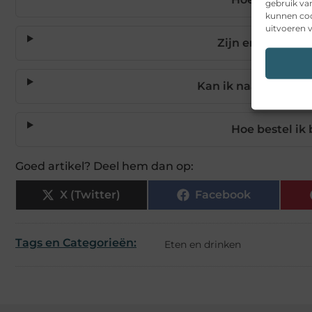
gebruik va
kunnen coo
uitvoeren v
Zijn er veganist
Kan ik naast broodj
Hoe bestel ik
Goed artikel? Deel hem dan op:
X (Twitter)
Facebook
Tags en Categorieën:
Eten en drinken