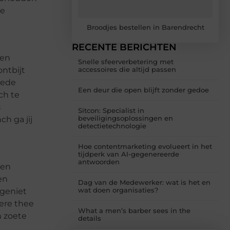
de
Broodjes bestellen in Barendrecht
RECENTE BERICHTEN
een
Snelle sfeerverbetering met
ontbijt
accessoires die altijd passen
oede
Een deur die open blijft zonder gedoe
ch te
s
Sitcon: Specialist in
beveiligingsoplossingen en
ch ga jij
detectietechnologie
Hoe contentmarketing evolueert in het
tijdperk van AI-gegenereerde
antwoorden
ten
en
Dag van de Medewerker: wat is het en
wat doen organisaties?
 geniet
kere thee
What a men’s barber sees in the
n zoete
details