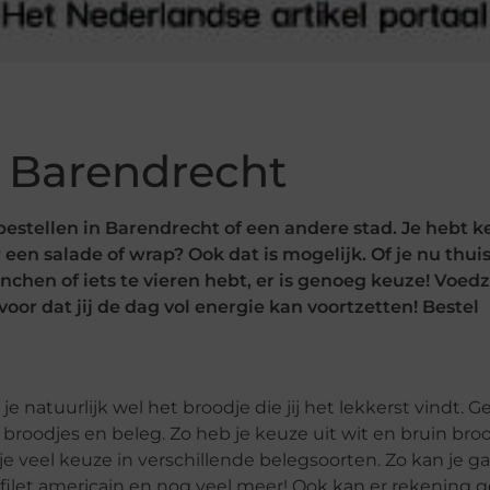
n Barendrecht
bestellen in Barendrecht of een andere stad. Je hebt k
 een salade of wrap? Ook dat is mogelijk. Of je nu thuis
unchen of iets te vieren hebt, er is genoeg keuze! Voe
voor dat jij de dag vol energie kan voortzetten! Bestel
e natuurlijk wel het broodje die jij het lekkerst vindt. G
broodjes en beleg. Zo heb je keuze uit wit en bruin broo
je veel keuze in verschillende belegsoorten. Zo kan je g
n, filet americain en nog veel meer! Ook kan er rekening